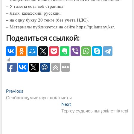
– У газеты есть веб страница.
– Язык: казахский, русский.
– на одну букву 20 тенге (без учета НДС).
– Материалы публикуется на сайте https://qulantany.kz/.
Поделиться ссылкой:
Навигация
Previous
Previous
post:
Сенбілік жұмыстарына қатысты
по
Next
Next
записям
post:
Тергеу судьясының өкілеттіктері