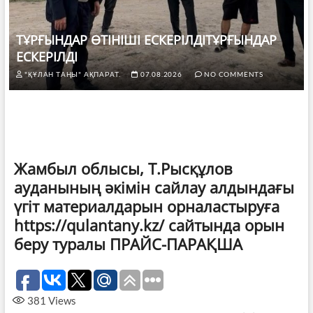
ТҰРҒЫНДАР ӨТІНІШІ ЕСКЕРІЛДІТҰРҒЫНДАР
ЕСКЕРІЛДІ
"ҚҰЛАН ТАҢЫ" АҚПАРАТ.
07.08.2026
NO COMMENTS
Жамбыл облысы, Т.Рысқұлов
ауданының әкімін сайлау алдындағы
үгіт материалдарын орналастыруға
https://qulantany.kz/ сайтында орын
беру туралы ПРАЙС-ПАРАҚША
381
Views