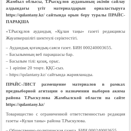
Жамбыл облысы, Т.Рысқұлов ауданының әкімін сайлау
алдындағы үгіт материалдарын орналастыруға
https://qulantany.kz/ сайтында орын беру туралы ПРАЙС-
ПАРАҚША
«Т.Рысқұлов аудандық «Құлан таңы» газеті редакциясы
Жауапкершілігі шектеулі серіктестігі.
– Аудандық қоғамдық-саяси газет. БИН 000240003655.
– Басылымның веб парақшасы бар.
– Басылым тілі: қазақ, орыс.
– 1 әріпіне 20 теңге. ҚҚС-сыз.
– https://qulantany.kz/ сайтында жарияланады.
ПРАЙС-ЛИСТ размещение материалов в рамках
предвыборной агитации о назначении выборов акима
района Т.Рыскулова Жамбылской области на сайте
https://qulantany.kz/
Товарищество с ограниченной ответственностью редакция
газеты «Кулан таны» района Т.Рыскулова.
– Общественно-политическая газета. БИН 000240003655.