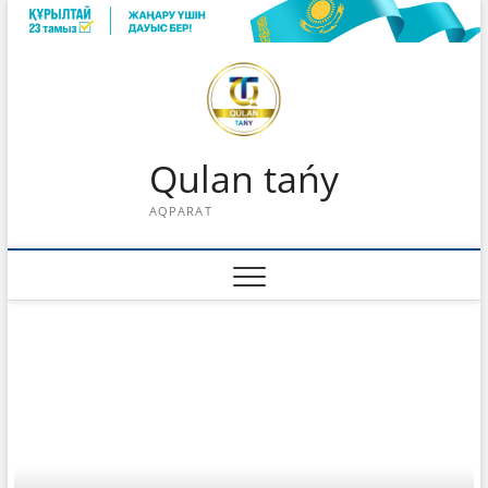
Skip
to
content
Qulan tańy
AQPARAT