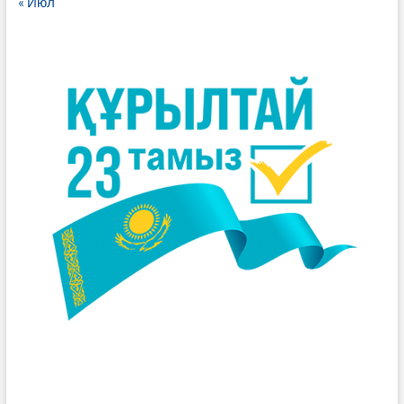
« Июл