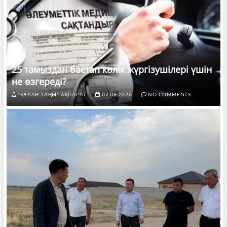
25 тамыздан бастап көлік жүргізушілері үшін
не өзгереді?
"ҚҰЛАН ТАҢЫ" АҚПАРАТ.
07.08.2026
NO COMMENTS