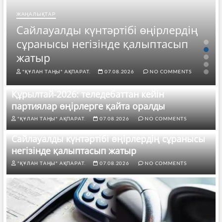
ЖАҢАЛЫҚТАР
Сайлауалды күнтәртібі өңірлердің
сұранысы негізінде қалыптасып
жатыр
"ҚҰЛАН ТАҢЫ" АҚПАРАТ.
07.08.2026
NO COMMENTS
Құрылтай-2026: теледебаттан кейін
партиялар өңірлерге қайта оралды
"ҚҰЛАН ТАҢЫ" АҚПАРАТ.
07.08.2026
NO COMMENTS
Сайлауалды күнтәртібі өңірлердің сұранысы
негізінде қалыптасып жатыр
"ҚҰЛАН ТАҢЫ" АҚПАРАТ.
07.08.2026
NO COMMENTS