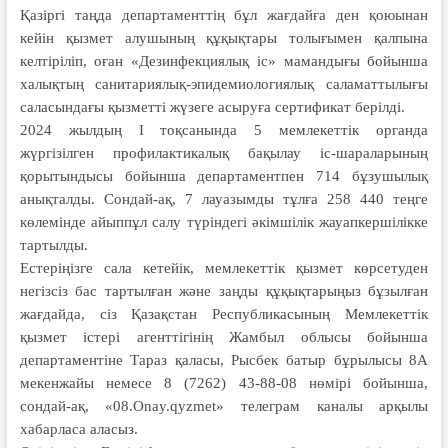
Қазіргі таңда департаменттің бұл жағдайға ден қоюынан
кейін қызмет алушының құқықтары толығымен қалпына
келтіріліп, оған «Дезинфекциялық іс» мамандығы бойынша
халықтың санитариялық-эпидемиологиялық саламаттылығы
саласындағы қызметті жүзеге асыруға сертификат берілді.
2024 жылдың І тоқсанында 5 мемлекеттік органда
жүргізілген профилактикалық бақылау іс-шараларының
қорытындысы бойынша департаментпен 714 бұзушылық
анықталды. Сондай-ақ, 7 лауазымды тұлға 258 440 теңге
көлемінде айыппұл салу түріндегі әкімшілік жауапкершілікке
тартылды.
Естеріңізге сала кетейік, мемлекеттік қызмет көрсетуден
негізсіз бас тартылған және заңды құқықтарыңыз бұзылған
жағдайда, сіз Қазақстан Республикасының Мемлекеттік
қызмет істері агенттігінің Жамбыл облысы бойынша
департаментіне Тараз қаласы, Рысбек батыр бұрылысы 8А
мекенжайы немесе 8 (7262) 43-88-08 нөмірі бойынша,
сондай-ақ, «08.Onay.qyzmet» телеграм каналы арқылы
хабарласа аласыз.