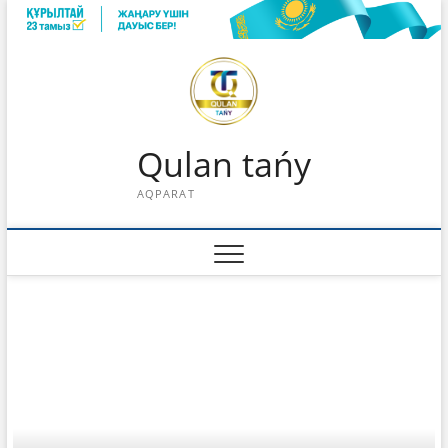
Skip
to
content
Qulan tańy
AQPARAT