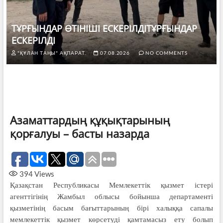
ТҰРҒЫНДАР ӨТІНІШІ ЕСКЕРІЛДІТҰРҒЫНДАР
ЕСКЕРІЛДІ
"ҚҰЛАН ТАҢЫ" АҚПАРАТ.
07.08.2026
NO COMMENTS
Азаматтардың құқықтарының
қорғалуы – басты назарда
394
Views
Қазақстан Республикасы Мемлекеттік қызмет істері
агенттігінің Жамбыл облысы бойынша департаменті
қызметінің басым бағыттарының бірі халыққа сапалы
мемлекеттік қызмет көрсетуді қамтамасыз ету болып