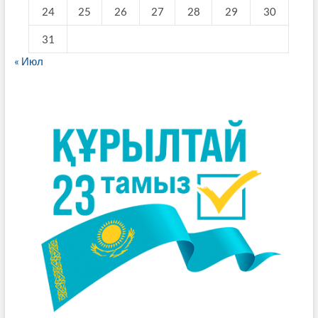
24
25
26
27
28
29
30
31
« Июл