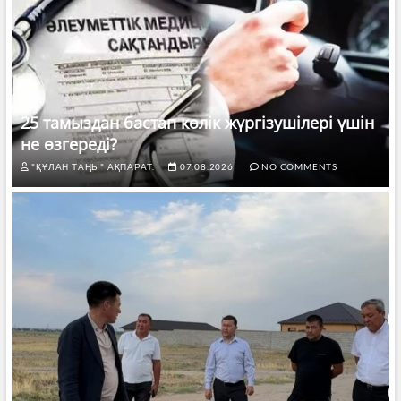
25 тамыздан бастап көлік жүргізушілері үшін
не өзгереді?
"ҚҰЛАН ТАҢЫ" АҚПАРАТ.
07.08.2026
NO COMMENTS