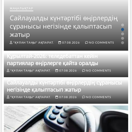
ЖАҢАЛЫҚТАР
Сайлауалды күнтәртібі өңірлердің
сұранысы негізінде қалыптасып
жатыр
"ҚҰЛАН ТАҢЫ" АҚПАРАТ.
07.08.2026
NO COMMENTS
Құрылтай-2026: теледебаттан кейін
партиялар өңірлерге қайта оралды
"ҚҰЛАН ТАҢЫ" АҚПАРАТ.
07.08.2026
NO COMMENTS
Сайлауалды күнтәртібі өңірлердің сұранысы
негізінде қалыптасып жатыр
"ҚҰЛАН ТАҢЫ" АҚПАРАТ.
07.08.2026
NO COMMENTS