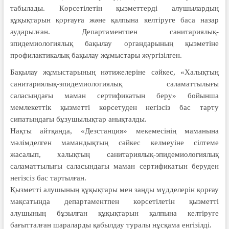
табылады. Көрсетілетін қызметтерді алушылардың
құқықтарын қорғауға және қалпына келтіруге баса назар
аударылған. Департаментпен санитариялық-
эпидемиологиялық бақылау органдарының қызметіне
профилактикалық бақылау жұмыстары жүргізілген.
Бақылау жұмыстарының нәтижелеріне сәйкес, «Халықтың
санитариялық-эпидемиологиялық саламаттылығы
саласындағы маман сертификатын беру» бойынша
мемлекеттік қызметті көрсетуден негізсіз бас тарту
сипатындағы бұзушылықтар анықталды.
Нақты айтқанда, «Дезстанция» мекемесінің маманына
мәлімделген мамандықтың сәйкес келмеуіне сілтеме
жасалып, халықтың санитариялық-эпидемиологиялық
саламаттылығы саласындағы маман сертификатын беруден
негізсіз бас тартылған.
Қызметті алушының құқықтары мен заңды мүдделерін қорғау
мақсатында департаментпен көрсетілетін қызметті
алушының бұзылған құқықтарын қалпына келтіруге
бағытталған шараларды қабылдау туралы нұсқама енгізілді.