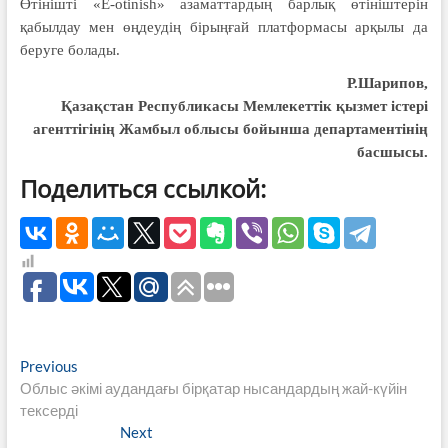
Өтінішті «E-otinish» азаматтардың барлық өтініштерін
қабылдау мен өңдеудің бірыңғай платформасы арқылы да
беруге болады.
Р.Шарипов,
Қазақстан Республикасы Мемлекеттік қызмет істері
агенттігінің Жамбыл облысы бойынша департаментінің
басшысы.
Поделиться ссылкой:
Навигация
Previous
Previous
post:
Облыс әкімі аудандағы бірқатар нысандардың жай-күйін
по
тексерді
записям
Next
Next