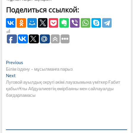
Поделиться ссылкой:
Навигация
Previous
Previous
post:
Білім іздену – мұсылманға парыз
по
Next
Next
записям
post:
Луговой ауылдық округі әкімі лауазымына үміткер Ғабит
қабылҰлы Абдуалиевтің өмірбаяны мен сайлауалды
бағдарламасы