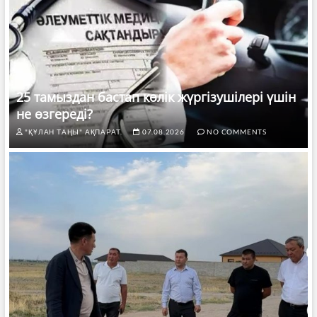
25 тамыздан бастап көлік жүргізушілері үшін
не өзгереді?
"ҚҰЛАН ТАҢЫ" АҚПАРАТ.
07.08.2026
NO COMMENTS