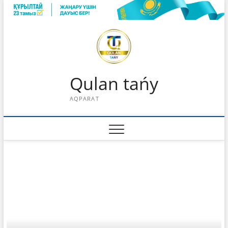
Skip
to
content
Qulan tańy
AQPARAT