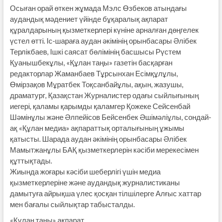
Осыған орай өткен жұмада Мэлс Өзбеков атындағы
аудандық мәдениет үйінде бұқаралық ақпарат
құралдарының қызметкерлері күніне арналған дөңгелек
үстел өтті. Іс-шараға аудан әкімінің орынбасары Әлібек
Терлікбаев, Ішкі саясат бөлімінің басшысы Рүстем
Қуанышбекұлы, «Құлан таңы» газетін басқарған
редакторлар Жаманбаев Тұрсынхан Есімқұлұлы,
Өмірзақов Мұратбек Тоқсанбайұлы, ақын, жазушы,
драматург, Қазақстан Журналистер одағы сыйлығының
иегері, қаламы қарымды қаламгер Қожеке Сейсенбай
Шәмінұлы және Әлпейісов Бейсенбек Әшімәліұлы, сондай-
ақ «Құлан медиа» ақпараттық орталығының ұжымы
қатысты. Шарада аудан әкімінің орынбасары Әлібек
Мамытжанұлы БАҚ қызметкерлерін кәсіби мерекесімен
құттықтады.
Жиында жоғары кәсіби шеберлігі үшін медиа
қызметкерлеріне және аудандық журналистиканы
дамытуға айрықша үлес қосқан тілшілерге Алғыс хаттар
мен бағалы сыйлықтар табысталды.
«Құлан таңы» ақпарат.