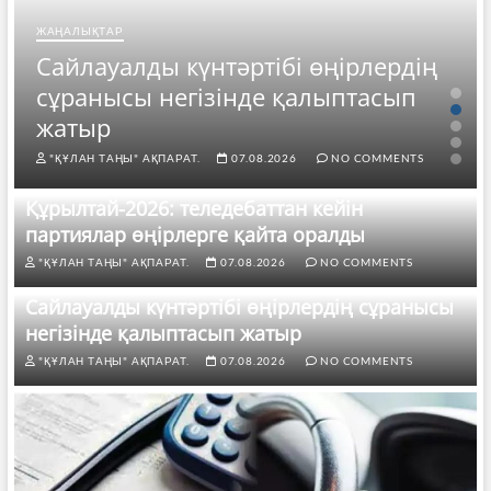
ЖАҢАЛЫҚТАР
Сайлауалды күнтәртібі өңірлердің
сұранысы негізінде қалыптасып
жатыр
"ҚҰЛАН ТАҢЫ" АҚПАРАТ.
07.08.2026
NO COMMENTS
Құрылтай-2026: теледебаттан кейін
партиялар өңірлерге қайта оралды
"ҚҰЛАН ТАҢЫ" АҚПАРАТ.
07.08.2026
NO COMMENTS
Сайлауалды күнтәртібі өңірлердің сұранысы
негізінде қалыптасып жатыр
"ҚҰЛАН ТАҢЫ" АҚПАРАТ.
07.08.2026
NO COMMENTS