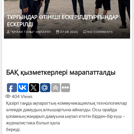
ТҰРҒЫНДАР ӨТІНІШІ ЕСКЕРІЛДІТҰРҒЫНДАР
ЕСКЕРІЛДІ
"ҚҰЛАН ТАҢЫ" АҚПАРАТ.
07.08.2026
NO COMMENTS
БАҚ қызметкерлері марапатталды
404
Views
Қазіргі таңда ақпараттық-коммуникациялық технологиялар
әлемдік дамудың алғышартына айналды. Осы орайда
қоғамның жаңарып дамуына ықпал ететін бірден-бір күш –
журналистика болып қала
береді.