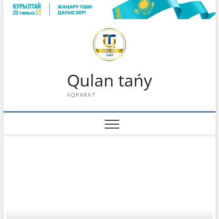
Skip
to
content
Qulan tańy
AQPARAT