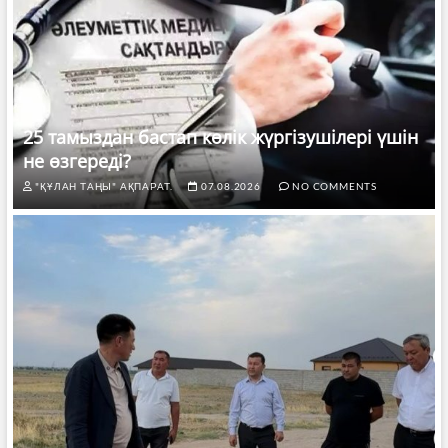
25 тамыздан бастап көлік жүргізушілері үшін
не өзгереді?
"ҚҰЛАН ТАҢЫ" АҚПАРАТ.
07.08.2026
NO COMMENTS