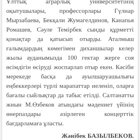
Ұлттық аграрлық университетінің
оқытушылары, профессорлары Гүлнар
Мырзабаева, Бекқали Жумагелдинов, Канапья
Ромашев, Сәуле Темірбек сынды құрметті
қонақтар да қатысып отырды. Аталмыш
ғалымдардың көмегімен диханшылар келер
жылы ауданымызда 100 гектар жерге соя
өсімдігін өсіруді жоспарлап отыр екен. Кәсіби
мерекеде басқа да ауылшаруашылығы
еңбеккерлері түрлі марапаттар иеленіп, оларға
бағалы сыйлықтар да табыс етілді. Салтанатты
жиын М.Өзбеков атындағы мәдениет үйінің
өнерпаздары әзірлеген концерттік
бағдарламаға ұласты.
Жәнібек БАЗЫЛБЕКОВ.