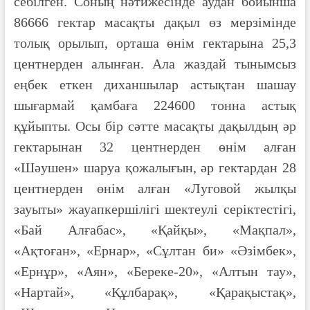
себілген. Соның нәтижесінде аудан бойынша
86666 гектар масақты дақыл өз мерзімінде
толық орылып, орташа өнім гектарына 25,3
центнерден алынған. Ала жаздай тынымсыз
еңбек еткен диханшылар астықтан шашау
шығармай қамбаға 224600 тонна астық
құйыпты. Осы бір сәтте масақты дақылдың әр
гектарынан 32 центнерден өнім алған
«Шәушен» шаруа қожалығын, әр гектардан 28
центнерден өнім алған «Луговой жылқы
зауыты» жауапкершілігі шектеулі серіктестігі,
«Бай Алғабас», «Қайқы», «Мақпал»,
«Ақтоған», «Ернар», «Сұлтан би» «Әзімбек»,
«Ернұр», «Аян», «Береке-20», «Алтын тау»,
«Нартай», «Құлбарақ», «Қарақыстақ»,