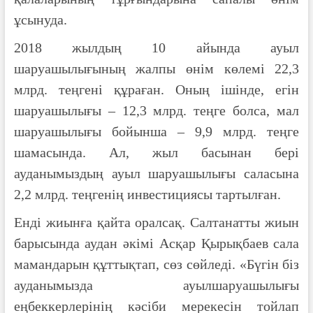
ұсынуда.
2018 жылдың 10 айында ауыл
шаруашылығының жалпы өнім көлемі 22,3
млрд. теңгені құраған. Оның ішінде, егін
шаруашылығы – 12,3 млрд. теңге болса, мал
шаруашылығы бойынша – 9,9 млрд. теңге
шамасында. Ал, жыл басынан бері
ауданымыздың ауыл шаруашылығы саласына
2,2 млрд. теңгенің инвестициясы тартылған.
Енді жиынға қайта оралсақ. Салтанатты жиын
барысында аудан әкімі Асқар Қырықбаев сала
мамандарын құттықтап, сөз сөйледі. «Бүгін біз
ауданымызда ауылшаруашылығы
еңбеккерлерінің кәсіби мерекесін тойлап