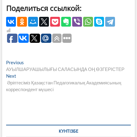
Поделиться ссылкой:
Навигация
Previous
Previous
post:
АУЫЛШАРУАШЫЛЫҒЫ САЛАСЫНДА ОҢ ӨЗГЕРІСТЕР
по
Next
Next
записям
post:
Әріптесіміз Қазақстан Педагогикалық Академиясының
корреспондент мүшесі
КҮНТІЗБЕ