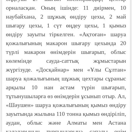
орналасқан. Оның ішінде: 11 диірмен, 10
наубайхана, 2 шұжық өндіру цехы, 2 май
шығару цехы, 1 сүт өңдеу цехы, 1 қымыз
өндіру зауыты тіркелген. «Ақтоған» шаруа
қожалығының макарон шығару цехында 20
түрлі макарон өнімдерін шығарып, облыс
көлемінде сауда-саттық жұмыстарын
жүргізуде. «Досқайнар» мен «Ұлы Сұлтан»
шаруа қожалығының шұжық цехтары сұраныс
арқылы 10 нан астам түрін шығарып,
тұтынушыларға өз өнімдерін ұсынып отыр. Ал,
«Шәушен» шаруа қожалығының қымыз өндіру
зауытында жылына 110 тонна қымыз өндіріліп,
аудан, облыс және Алматы мен Астана
қалаларының тұрғындарына сапалы өнім