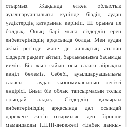
отырмыз. Жақында өткен облыстық
ауылшаруашылығы күнінде біздің аудан
үздіктердің қатарынан көрініп, ІІІ орынға ие
болдық. Оның бәрі мына сіздердің ерен
еңбектеріңіздің арқасында болды. Мен аудан
әкімі ретінде және де халықтың атынан
сіздерге рақмет айтып, барлығыңызға басымды
иемін. Біз жыл сайын осы салаға айрықша
көңіл бөлеміз. Себебі, ауылшаруашылығы
саласы – аудан экономикасының негізгі
өндірісі. Биыл біз облыс тапсырмасын толық
орындай алдық. Сіздердің қажырлы
еңбектеріңіздің арқасында дәл осындай
дәрежеге жетіп отырмыз» -деп бірнеше
мамандарды І,ІІ,ІІІ-дәрежелі «Еңбек даңқы»