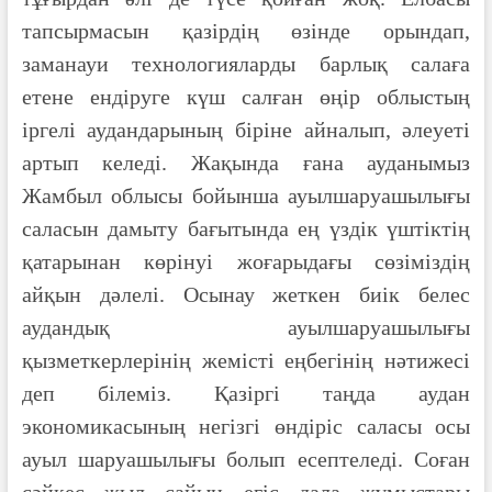
тапсырмасын қазірдің өзінде орындап,
заманауи технологияларды барлық салаға
етене ендіруге күш салған өңір облыстың
іргелі аудандарының біріне айналып, әлеуеті
артып келеді. Жақында ғана ауданымыз
Жамбыл облысы бойынша ауылшаруашылығы
саласын дамыту бағытында ең үздік үштіктің
қатарынан көрінуі жоғарыдағы сөзіміздің
айқын дәлелі. Осынау жеткен биік белес
аудандық ауылшаруашылығы
қызметкерлерінің жемісті еңбегінің нәтижесі
деп білеміз. Қазіргі таңда аудан
экономикасының негізгі өндіріс саласы осы
ауыл шаруашылығы болып есептеледі. Соған
сәйкес жыл сайын егіс дала жұмыстары