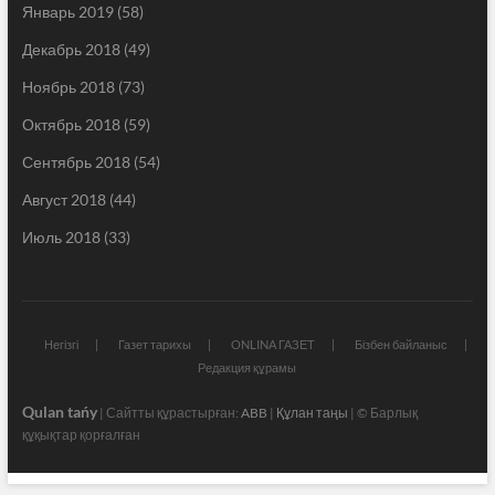
Январь 2019
(58)
Декабрь 2018
(49)
Ноябрь 2018
(73)
Октябрь 2018
(59)
Сентябрь 2018
(54)
Август 2018
(44)
Июль 2018
(33)
Негізгі
Газет тарихы
ONLINA ГАЗЕТ
Бізбен байланыс
Редакция құрамы
Qulan tańy
| Сайтты құрастырған:
ABB
|
Құлан таңы
| © Барлық
құқықтар қорғалған