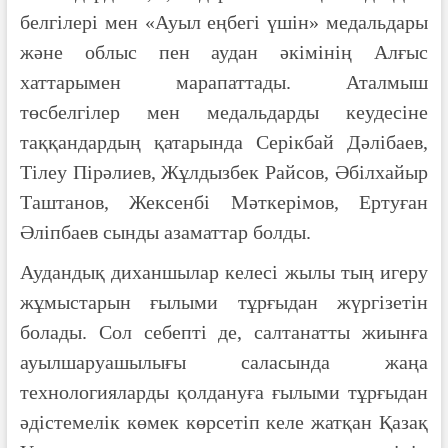
белгілері мен «Ауыл еңбегі үшін» медальдары
және облыс пен аудан әкімінің Алғыс
хаттарымен марапаттады. Аталмыш
төсбелгілер мен медальдарды кеудесіне
таққандардың қатарында Серікбай Дәлібаев,
Тілеу Пірәлиев, Жұлдызбек Райсов, Әбілхайыр
Таштанов, Жексенбі Мәткерімов, Ертуған
Әліпбаев сынды азаматтар болды.
Аудандық диханшылар келесі жылы тың игеру
жұмыстарын ғылыми тұрғыдан жүргізетін
болады. Сол себепті де, салтанатты жиынға
ауылшаруашылығы саласында жаңа
технологияларды қолдануға ғылыми тұрғыдан
әдістемелік көмек көрсетіп келе жатқан Қазақ