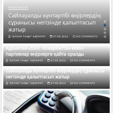
ЖАҢАЛЫҚТАР
Сайлауалды күнтәртібі өңірлердің
сұранысы негізінде қалыптасып
жатыр
"ҚҰЛАН ТАҢЫ" АҚПАРАТ.
07.08.2026
NO COMMENTS
Құрылтай-2026: теледебаттан кейін
партиялар өңірлерге қайта оралды
"ҚҰЛАН ТАҢЫ" АҚПАРАТ.
07.08.2026
NO COMMENTS
Сайлауалды күнтәртібі өңірлердің сұранысы
негізінде қалыптасып жатыр
"ҚҰЛАН ТАҢЫ" АҚПАРАТ.
07.08.2026
NO COMMENTS