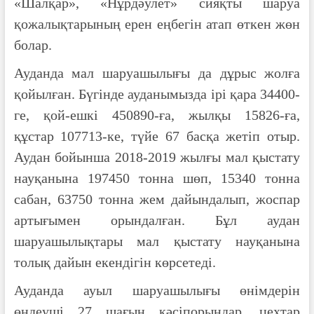
«Шалқар», «Нұрдәулет» сияқты шаруа
қожалықтарының ерен еңбегін атап өткен жөн
болар.
Ауданда мал шаруашылығы да дұрыс жолға
қойылған. Бүгінде ауданымызда ірі қара 34400-
ге, қой-ешкі 450890-ға, жылқы 15826-ға,
құстар 107713-ке, түйе 67 басқа жетіп отыр.
Аудан бойынша 2018-2019 жылғы мал қыстату
науқанына 197450 тонна шөп, 15340 тонна
сабан, 63750 тонна жем дайындалып, жоспар
артығымен орындалған. Бұл аудан
шаруашылықтары мал қыстату науқанына
толық дайын екендігін көрсетеді.
Ауданда ауыл шаруашылығы өнімдерін
өңдеуші 27 шағын кәсіпорындар, цехтар