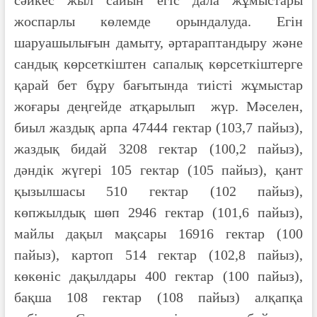
жоспарлы көлемде орындалуда. Егін
шаруашылығын дамыту, әртараптандыру және
сандық көрсеткіштен сапалық көрсеткіштерге
қарай бет бұру бағытында тиісті жұмыстар
жоғары деңгейде атқарылып жүр. Мәселен,
биыл жаздық арпа 47444 гектар (103,7 пайыз),
жаздық бидай 3208 гектар (100,2 пайыз),
дәндік жүгері 105 гектар (105 пайыз), қант
қызылшасы 510 гектар (102 пайыз),
көпжылдық шөп 2946 гектар (101,6 пайыз),
майлы дақыл мақсары 16916 гектар (100
пайыз), картоп 514 гектар (102,8 пайыз),
көкөніс дақылдары 400 гектар (100 пайыз),
бақша 108 гектар (108 пайыз) алқапқа