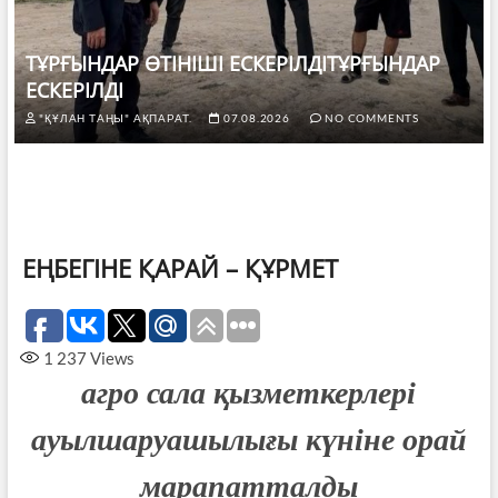
ТҰРҒЫНДАР ӨТІНІШІ ЕСКЕРІЛДІТҰРҒЫНДАР
ЕСКЕРІЛДІ
"ҚҰЛАН ТАҢЫ" АҚПАРАТ.
07.08.2026
NO COMMENTS
ЕҢБЕГІНЕ ҚАРАЙ – ҚҰРМЕТ
1 237
Views
агро сала қызметкерлері
ауылшаруашылығы күніне орай
марапатталды