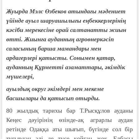
Жуырда Мэлс Өзбеков атындағы мәдениет
үйінде ауыл шаруашылығы еңбеккерлерінің
кәсіби мерекесіне орай салтанатты жиын
өтті. Жиынға ауданның агроөнеркәсіп
саласының барша мамандары мен
ардагерлері қатысты. Сонымен қатар,
ауданның Құрметті азаматтары, әкімдік
мүшелері,
ауылдық округ әкімдері мен мекеме
басшылары да қатысып отырды.
80 жылдық тарихы бар Т.Рысқұлов ауданы
Кеңес дәуірінің өзінде-ақ аграрлы аудан
ретінде Одаққа аты шығып, бүгінде сол бір
тұғырдан әлі де түсе қойған жоқ. Елбасы