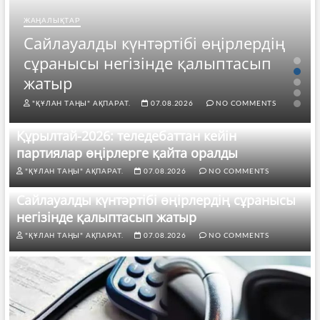
ЖАҢАЛЫҚТАР
Сайлауалды күнтәртібі өңірлердің
сұранысы негізінде қалыптасып
жатыр
"ҚҰЛАН ТАҢЫ" АҚПАРАТ.
07.08.2026
NO COMMENTS
Құрылтай-2026: теледебаттан кейін
партиялар өңірлерге қайта оралды
"ҚҰЛАН ТАҢЫ" АҚПАРАТ.
07.08.2026
NO COMMENTS
Сайлауалды күнтәртібі өңірлердің сұранысы
негізінде қалыптасып жатыр
"ҚҰЛАН ТАҢЫ" АҚПАРАТ.
07.08.2026
NO COMMENTS