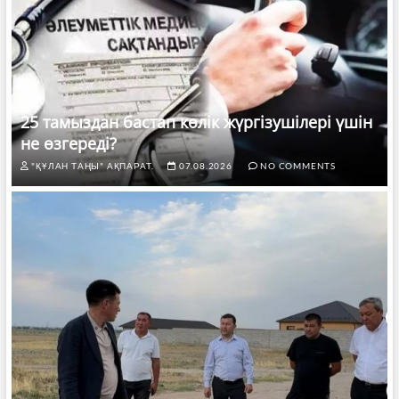
25 тамыздан бастап көлік жүргізушілері үшін
не өзгереді?
"ҚҰЛАН ТАҢЫ" АҚПАРАТ.
07.08.2026
NO COMMENTS