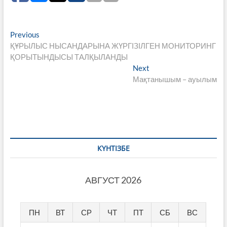
Навигация
Previous
Previous
post:
ҚҰРЫЛЫС НЫСАНДАРЫНА ЖҮРГІЗІЛГЕН МОНИТОРИНГ
по
ҚОРЫТЫНДЫСЫ ТАЛҚЫЛАНДЫ
записям
Next
Next
post:
Мақтанышым – ауылым
КҮНТІЗБЕ
АВГУСТ 2026
ПН
ВТ
СР
ЧТ
ПТ
СБ
ВС