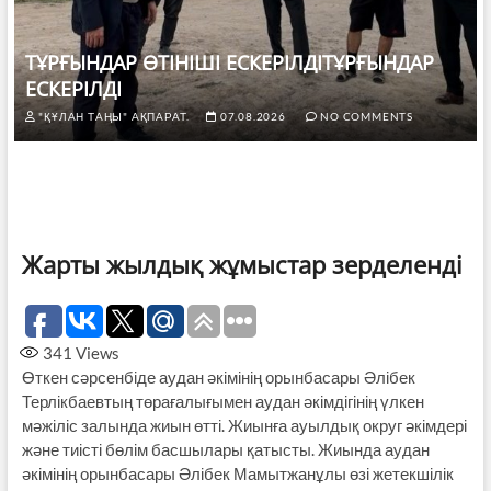
ТҰРҒЫНДАР ӨТІНІШІ ЕСКЕРІЛДІТҰРҒЫНДАР
ЕСКЕРІЛДІ
"ҚҰЛАН ТАҢЫ" АҚПАРАТ.
07.08.2026
NO COMMENTS
Жарты жылдық жұмыстар зерделенді
341
Views
Өткен сәрсенбіде аудан әкімінің орынбасары Әлібек
Терлікбаевтың төрағалығымен аудан әкімдігінің үлкен
мәжіліс залында жиын өтті. Жиынға ауылдық округ әкімдері
және тиісті бөлім басшылары қатысты. Жиында аудан
әкімінің орынбасары Әлібек Мамытжанұлы өзі жетекшілік