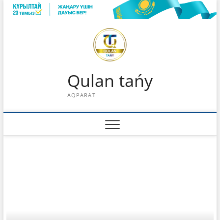
Skip
to
content
Qulan tańy
AQPARAT