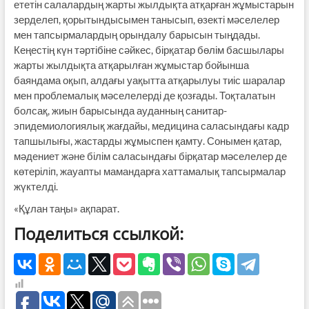
ететін салалардың жарты жылдықта атқарған жұмыстарын
зерделеп, қорытындысымен танысып, өзекті мәселелер
мен тапсырмалардың орындалу барысын тыңдады.
Кеңестің күн тәртібіне сәйкес, бірқатар бөлім басшылары
жарты жылдықта атқарылған жұмыстар бойынша
баяндама оқып, алдағы уақытта атқарылуы тиіс шаралар
мен проблемалық мәселелерді де қозғады. Тоқталатын
болсақ, жиын барысында ауданның санитар-
эпидемиологиялық жағдайы, медицина саласындағы кадр
тапшылығы, жастарды жұмыспен қамту. Сонымен қатар,
мәдениет және білім саласындағы бірқатар мәселелер де
көтеріліп, жауапты мамандарға хаттамалық тапсырмалар
жүктелді.
«Құлан таңы» ақпарат.
Поделиться ссылкой: