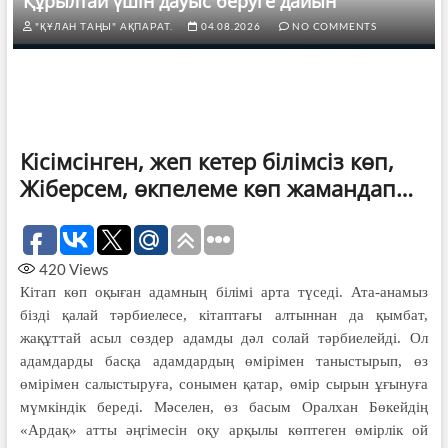
Құрылтай үшін дауыс беруге дайын
"ҚҰЛАН ТАҢЫ" АҚПАРАТ.
04.08.2026
NO COMMENTS
Кісімсінген, жеп кетер білімсіз көп,
Жіберсем, өкпелеме көп жамандап…
420
Views
Кітап көп оқыған адамның білімі арта түседі. Ата-анамыз
бізді қалай тәрбиелесе, кітаптағы алтыннан да қымбат,
жақұттай асыл сөздер адамды дәл солай тәрбиелейді. Ол
адамдарды басқа адамдардың өмірімен таныстырып, өз
өмірімен салыстыруға, сонымен қатар, өмір сырын ұғынуға
мүмкіндік береді. Мәселен, өз басым Оралхан Бөкейдің
«Ардақ» атты әңгімесін оқу арқылы көптеген өмірлік ой