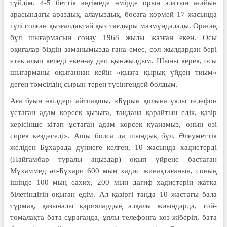
түйдім. 4-5 беттік әңгімеде өмірде орын алатын ағайын
арасындағы араздық, алауыздық, босаға көрмей 17 жасында
гүлі солған қызғалдақтай қыз тағдыры мазмұндалады. Орағаң
бұл шығармасын сонау 1968 жылы жазған екен. Осы
оқиғалар біздің заманымызда ғана емес, сол жылдардан бері
етек алып келеді екен-ау деп қынжылдым. Шыны керек, осы
шығарманы оқығаннан кейін «қызға қырық үйден тиым»
деген тәмсілдің сырын терең түсінгендей болдым.
Аға буын өкілдері айтпақшы, «Бұрын қолына ұялы телефон
ұстаған адам көрсек қызыға, таңдана қарайтын едік, қазір
керісінше кітап ұстаған адам көрсек қуанамыз, оның өзі
сирек кездеседі». Ащы болса да шындық бұл. Әлеуметтік
желіден Бұхарада дүниеге келген, 10 жасында хадистерді
(Пайғамбар туралы аңыздар) оқып үйрене бастаған
Мұхаммед әл-Бұхари 600 мың хадис жинақтағанын, соның
ішінде 100 мың сахих, 200 мың дағиф хадистерін жатқа
білетіндігін оқыған едім. Ал қазіргі таңда 10 жастағы бала
тұрмақ, қазыналы қариялардың алқалы жиындарда, той-
томалақта бата сұрағанда, ұялы телефонға көз жіберіп, бата