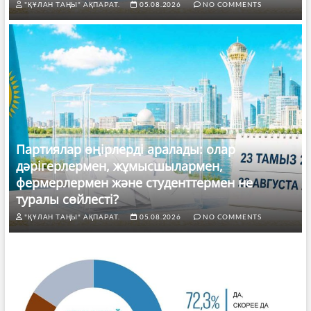
"ҚҰЛАН ТАҢЫ" АҚПАРАТ.
05.08.2026
NO COMMENTS
Партиялар өңірлерді аралады: олар
дәрігерлермен, жұмысшылармен,
фермерлермен және студенттермен не
туралы сөйлесті?
"ҚҰЛАН ТАҢЫ" АҚПАРАТ.
05.08.2026
NO COMMENTS