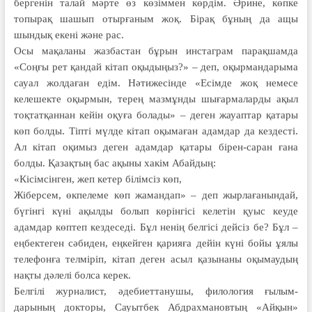
бергенін талай мәрте өз көзіммен көрдім. Әрине, көпке
топырақ шашып отырғаным жоқ. Бірақ бұның да ащы
шындық екені және рас.
Осы мақаланы жазбастан бұрын инстаграм парақшамда
«Cоңғы рет қандай кітап оқыдыңыз?» – деп, оқырмандарыма
сауал жолдаған едім. Нәтижесінде «Есімде жоқ немесе
келешекте оқырмын, терең мазмұнды шығармаларды ақыл
тоқтатқаннан кейін оқуға болады» – деген жауаптар қатары
көп болды. Тіпті мүлде кітап оқымаған адамдар да кездесті.
Ал кітап оқимыз деген адамдар қатары бірен-саран ғана
болды. Қазақтың бас ақыны хакім Абайдың:
«Кісімсінген, жеп кетер білімсіз көп,
Жіберсем, өкпелеме көп жамандап» – деп жырлағанындай,
бүгінгі күні ақылды болып көрінгісі келетін қуыс кеуде
адамдар көптеп кездеседі. Бұл ненің белгісі дейсіз бе? Бұл –
еңбектеген сәбиден, еңкейген қарияға дейін күні бойы ұялы
телефонға телміріп, кітап деген асыл қазынаны оқымаудың
нақты дәлелі болса керек.
Белгілі журналист, әдебиет­танушы, филология ғылым­
дарының докторы, Сауытбек Абдрах­мановтың «Айқын»