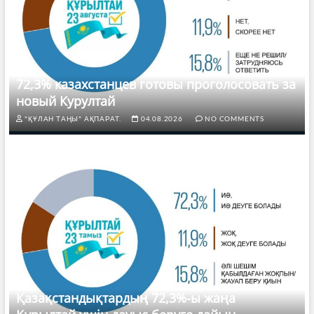
72,3% казахстанцев готовы проголосовать за
новый Курултай
"ҚҰЛАН ТАҢЫ" АҚПАРАТ.
04.08.2026
NO COMMENTS
Қазақстандықтардың 72,3%-ы жаңа