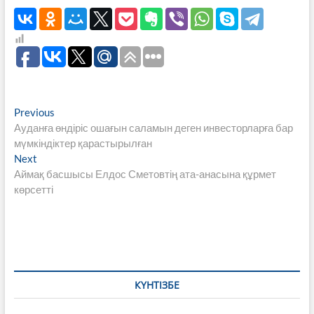
Навигация
Previous
Previous
post:
Ауданға өндіріс ошағын саламын деген инвесторларға бар
по
мүмкіндіктер қарастырылған
записям
Next
Next
post:
Аймақ басшысы Елдос Сметовтің ата-анасына құрмет
көрсетті
КҮНТІЗБЕ