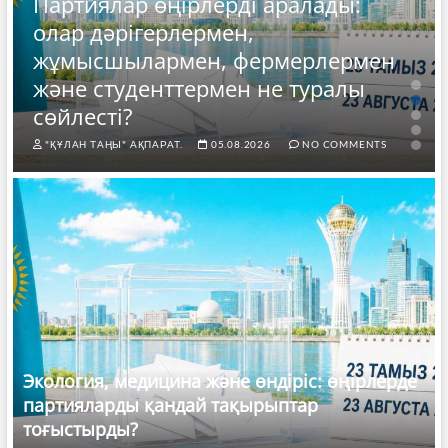
Партиялар өңірлерді аралады:
олар дәрігерлермен,
жұмысшылармен, фермерлермен
және студенттермен не туралы
сөйлесті?
"ҚҰЛАН ТАҢЫ" АҚПАРАТ.
05.08.2026
NO COMMENTS
Экология, медицина және өндіріс: өңірлерде
партияларды қандай тақырыптар
тоғыстырды?