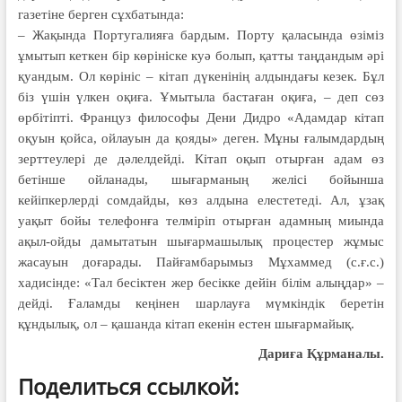
газетіне берген сұхбатында:
– Жақында Португалияға бардым. Порту қаласында өзіміз
ұмытып кеткен бір көрініске куә болып, қатты таңдандым әрі
қуандым. Ол көрініс – кітап дүкенінің алдындағы кезек. Бұл
біз үшін үлкен оқиға. Ұмытыла бастаған оқиға, – деп сөз
өрбітіпті. Француз философы Дени Дидро «Адамдар кітап
оқуын қойса, ойлауын да қояды» деген. Мұны ғалымдардың
зерттеулері де дәлелдейді. Кітап оқып отырған адам өз
бетінше ойланады, шығарманың желісі бойынша
кейіпкерлерді сомдайды, көз алдына елестетеді. Ал, ұзақ
уақыт бойы телефонға телміріп отырған адамның миында
ақыл-ойды дамытатын шығармашылық процестер жұмыс
жасауын доғарады. Пайғамбарымыз Мұхаммед (с.ғ.с.)
хадисінде: «Тал бесіктен жер бесікке дейін білім алыңдар» –
дейді. Ғаламды кеңінен шарлауға мүмкіндік беретін
құндылық, ол – қашанда кітап екенін естен шығармайық.
Дариға Құрманалы.
Поделиться ссылкой: