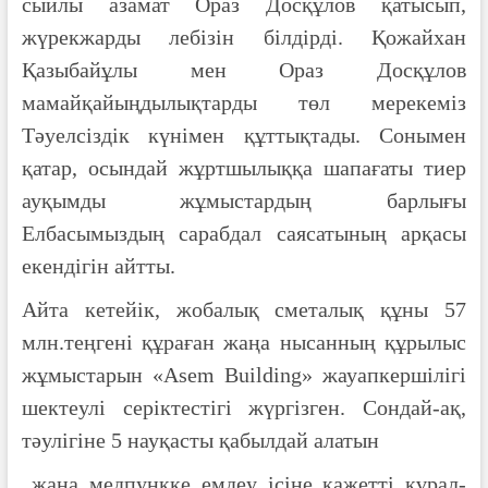
сыйлы азамат Ораз Досқұлов қатысып,
жүрекжарды лебізін білдірді. Қожайхан
Қазыбайұлы мен Ораз Досқұлов
мамайқайыңдылықтарды төл мерекеміз
Тәуелсіздік күнімен құттықтады. Сонымен
қатар, осындай жұртшылыққа шапағаты тиер
ауқымды жұмыстардың барлығы
Елбасымыздың сарабдал саясатының арқасы
екендігін айтты.
Айта кетейік, жобалық сметалық құны 57
млн.теңгені құраған жаңа нысанның құрылыс
жұмыстарын «Asem Building» жауапкершілігі
шектеулі серіктестігі жүргізген. Сондай-ақ,
тәулігіне 5 науқасты қабылдай алатын
жаңа медпункке емдеу ісіне қажетті құрал-