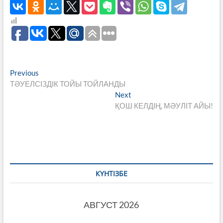
Навигация
Previous
Previous
post:
ТӘУЕЛСІЗДІК ТОЙЫ ТОЙЛАНДЫ
по
Next
Next
записям
post:
ҚОШ КЕЛДІҢ, МӘУЛІТ АЙЫ!
КҮНТІЗБЕ
АВГУСТ 2026