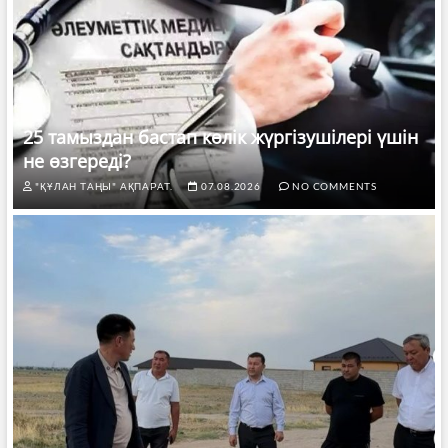
25 тамыздан бастап көлік жүргізушілері үшін
не өзгереді?
"ҚҰЛАН ТАҢЫ" АҚПАРАТ.
07.08.2026
NO COMMENTS