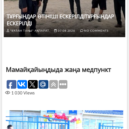
ТҰРҒЫНДАР ӨТІНІШІ ЕСКЕРІЛДІТҰРҒЫНДАР
ЕСКЕРІЛДІ
"ҚҰЛАН ТАҢЫ" АҚПАРАТ.
07.08.2026
NO COMMENTS
Мамайқайыңдыда жаңа медпункт
1 030
Views