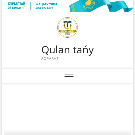
Skip
to
content
Qulan tańy
AQPARAT