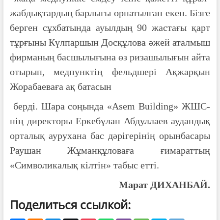
жабдықтардың барлығы орнатылған екен. Бізге
берген сұхбатында ауылдың 90 жастағы қарт
тұрғыны Күлпаршын Досқұлова әжей аталмыш
фирманың басшылығына өз ризашылығын айта
отырып, медпунктің фельдшері Ақжарқын
Жорабаеваға ақ батасын
берді. Шара соңында «Asem Building» ЖШС-
нің директоры Еркебұлан Абдуллаев аудандық
орталық аурухана бас дәрігерінің орынбасары
Раушан Жұманқұловаға ғимараттың
«Символикалық кілтін» табыс етті.
Марат ДИХАНБАЙ.
Поделиться ссылкой: