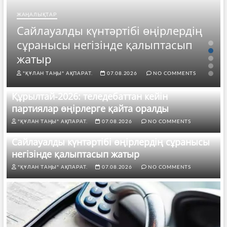
ЖАҢАЛЫҚТАР
Сайлауалды күнтәртібі өңірлердің
сұранысы негізінде қалыптасып
жатыр
"ҚҰЛАН ТАҢЫ" АҚПАРАТ.
07.08.2026
NO COMMENTS
Құрылтай-2026: теледебаттан кейін
партиялар өңірлерге қайта оралды
"ҚҰЛАН ТАҢЫ" АҚПАРАТ.
07.08.2026
NO COMMENTS
Сайлауалды күнтәртібі өңірлердің сұранысы
негізінде қалыптасып жатыр
"ҚҰЛАН ТАҢЫ" АҚПАРАТ.
07.08.2026
NO COMMENTS