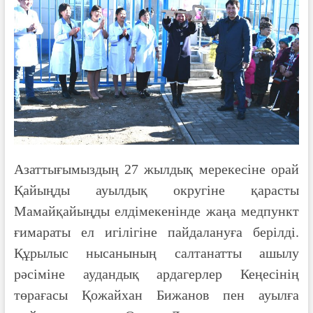
Азаттығымыздың 27 жылдық мерекесіне орай
Қайыңды ауылдық округіне қарасты
Мамайқайыңды елдімекенінде жаңа медпункт
ғимараты ел игілігіне пайдалануға берілді.
Құрылыс нысанының салтанатты ашылу
рәсіміне аудандық ардагерлер Кеңесінің
төрағасы Қожайхан Бижанов пен ауылға