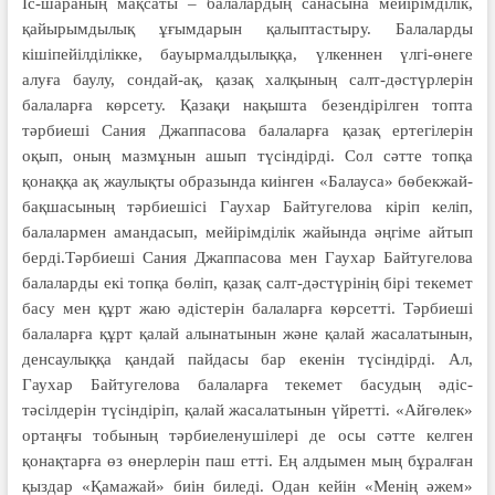
Іс-шараның мақсаты – балалардың санасына мейірімділік,
қайырымдылық ұғымдарын қалыптастыру. Балаларды
кішіпейілділікке, бауырмалдылыққа, үлкеннен үлгі-өнеге
алуға баулу, сондай-ақ, қазақ халқының салт-дәстүрлерін
балаларға көрсету. Қазақи нақышта безендірілген топта
тәрбиеші Сания Джаппасова балаларға қазақ ертегілерін
оқып, оның мазмұнын ашып түсіндірді. Сол сәтте топқа
қонаққа ақ жаулықты образында киінген «Балауса» бөбекжай-
бақшасының тәрбиешісі Гаухар Байтугелова кіріп келіп,
балалармен амандасып, мейірімділік жайында әңгіме айтып
берді.Тәрбиеші Сания Джаппасова мен Гаухар Байтугелова
балаларды екі топқа бөліп, қазақ салт-дәстүрінің бірі текемет
басу мен құрт жаю әдістерін балаларға көрсетті. Тәрбиеші
балаларға құрт қалай алынатынын және қалай жасалатынын,
денсаулыққа қандай пайдасы бар екенін түсіндірді. Ал,
Гаухар Байтугелова балаларға текемет басудың әдіс-
тәсілдерін түсіндіріп, қалай жасалатынын үйретті. «Айгөлек»
ортаңғы тобының тәрбиеленушілері де осы сәтте келген
қонақтарға өз өнерлерін паш етті. Ең алдымен мың бұралған
қыздар «Қамажай» биін биледі. Одан кейін «Менің әжем»