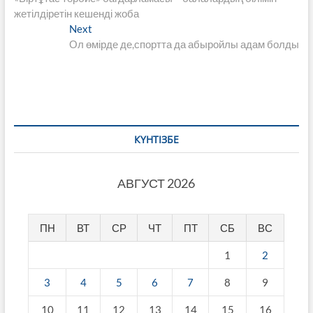
по
жетілдіретін кешенді жоба
записям
Next
Next
post:
Ол өмірде де,спортта да абыройлы адам болды
КҮНТІЗБЕ
АВГУСТ 2026
ПН
ВТ
СР
ЧТ
ПТ
СБ
ВС
1
2
3
4
5
6
7
8
9
10
11
12
13
14
15
16