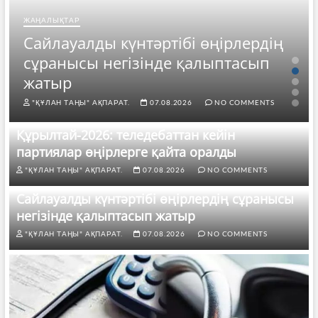
ЖАҢАЛЫҚТАР
Сайлауалды күнтәртібі өңірлердің
сұранысы негізінде қалыптасып
жатыр
"ҚҰЛАН ТАҢЫ" АҚПАРАТ.
07.08.2026
NO COMMENTS
Құрылтай-2026: теледебаттан кейін
партиялар өңірлерге қайта оралды
"ҚҰЛАН ТАҢЫ" АҚПАРАТ.
07.08.2026
NO COMMENTS
Сайлауалды күнтәртібі өңірлердің сұранысы
негізінде қалыптасып жатыр
"ҚҰЛАН ТАҢЫ" АҚПАРАТ.
07.08.2026
NO COMMENTS