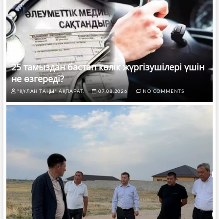
25 тамыздан бастап көлік жүргізушілері үшін
не өзгереді?
"ҚҰЛАН ТАҢЫ" АҚПАРАТ.
07.08.2026
NO COMMENTS