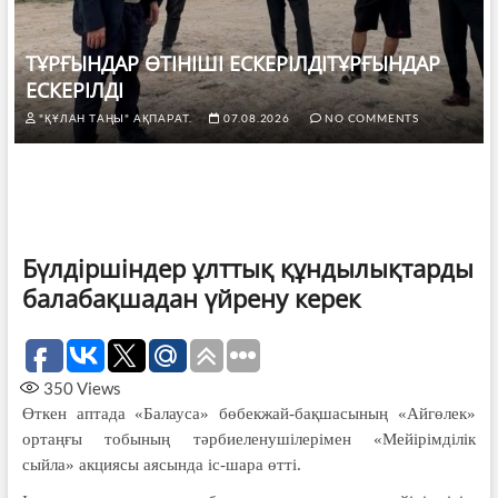
ТҰРҒЫНДАР ӨТІНІШІ ЕСКЕРІЛДІТҰРҒЫНДАР
ЕСКЕРІЛДІ
"ҚҰЛАН ТАҢЫ" АҚПАРАТ.
07.08.2026
NO COMMENTS
Бүлдіршіндер ұлттық құндылықтарды
балабақшадан үйрену керек
350
Views
Өткен аптада «Балауса» бөбекжай-бақшасының «Айгөлек»
ортаңғы тобының тәрбиеленушілерімен «Мейірімділік
сыйла» акциясы аясында іс-шара өтті.