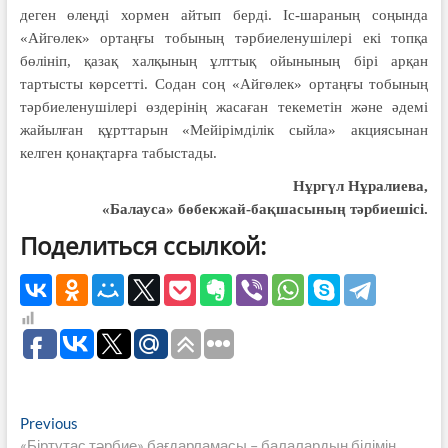
деген өлеңді хормен айтып берді. Іс-шараның соңында
«Айгөлек» ортаңғы тобының тәрбиеленушілері екі топқа
бөлініп, қазақ халқының ұлттық ойынының бірі арқан
тартысты көрсетті. Содан соң «Айгөлек» ортаңғы тобының
тәрбиеленушілері өздерінің жасаған текеметін және әдемі
жайылған құрттарын «Мейірімділік сыйла» акциясынан
келген қонақтарға табыстады.
Нұргүл Нұралиева,
«Балауса» бөбекжай-бақшасының тәрбиешісі.
Поделиться ссылкой:
Навигация
Previous
Previous
post:
«Біртұтас тәрбие» бағдарламасы – балалардың білімін