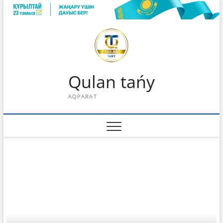
Skip
to
content
Qulan tańy
AQPARAT