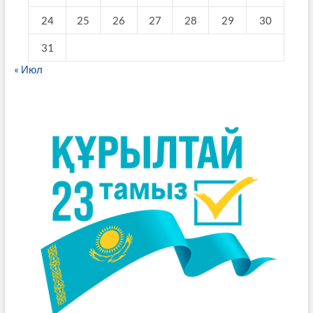
24
25
26
27
28
29
30
31
« Июл