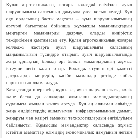
Құлан агротехникалық жоғары колледжі еліміздегі ауыл
шаруашылығы сала­сының дамуына үлес қосып келеді. Бұл
оқу ордасының басты мақсаты – ауыл шаруа­шылығының
әртүрлі бағыттары бойынша жұмысшы мамандықтарын
меңгерген мамандарды даярлау, оларды өндірістік
тәжірибемен қамтамасыз ету. Құлан агротехникалық жоғары
колледжі жастарға ауыл шаруашылығы саласының
маңыздылығын түсіндіре отырып, ауыл шаруашылығында
жаңа ұрпақтың білімді әрі білікті мамандарының жұмыс
істеуіне негіз қалап отыр. Колледж студенттері қажетті
дағдыларды меңгеріп, кәсіби мамандар ретінде еңбек
нарығына жолдама алуда.
Қазақстанда өнеркәсіп, құрылыс, ауыл шаруашылығы, көлік
және басқа да салаларда жұмысшы мамандықтарының
сұранысы жылдан жылға артуда. Бұл ең алдымен елімізде
жаңа өндірістердің ашылуымен, инфрақұрылымның дамып,
жаңаруы мен қазіргі заманғы технологиялардың енгізілуімен
байланысты. Жұмысшы мамандықтар саласында жұмыс
істейтін азаматтар еліміздің экономикалық дамуының негізін