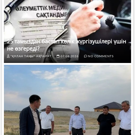
25 тамыздан бастап көлік жүргізушілері үшін
не өзгереді?
"ҚҰЛАН ТАҢЫ" АҚПАРАТ.
07.08.2026
NO COMMENTS