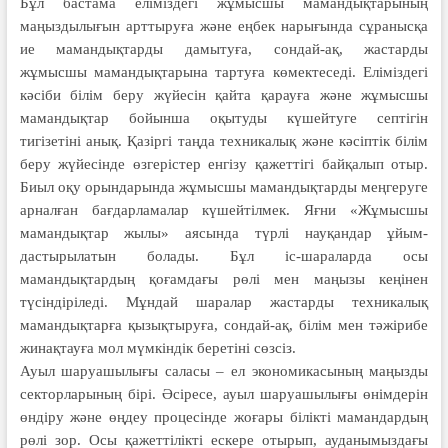
Бұл бастама еліміздегі жұмысшы мамандықтарының
маңыздылығын арттыруға және еңбек нарығында сұранысқа
ие мамандықтарды дамытуға, сондай-ақ, жастарды
жұмысшы мамандықтарына тартуға көмектеседі. Еліміздегі
кәсіби білім беру жүйесін қайта қарауға және жұмысшы
мамандықтар бойынша оқытуды күшейтуге септігін
тигізетіні анық. Қазіргі таңда техникалық және кәсіптік білім
беру жүйесінде өзгерістер енгізу қажеттігі байқалып отыр.
Биыл оқу орындарында жұмысшы мамандықтарды меңгеруге
арналған бағдарламалар күшейтілмек. Яғни «Жұмысшы
мамандықтар жы­лы» аясында түрлі науқандар ұйым­
дастырылатын болады. Бұл іс-шараларда осы
мамандықтардың қоғамдағы рөлі мен маңызы кеңінен
түсіндіріледі. Мұндай шаралар жастарды техникалық
мамандықтарға қызықтыруға, сондай-ақ, білім мен тәжірибе
жинақтауға мол мүмкіндік беретіні сөзсіз.
Ауыл шаруашылығы саласы – ел экономикасының маңызды
сектор­ларының бірі. Әсіресе, ауыл шаруа­шылығы өнімдерін
өндіру және өңдеу процесінде жоғары білікті мамандардың
рөлі зор. Осы қажеттілікті ескере отырып, ауданымыздағы