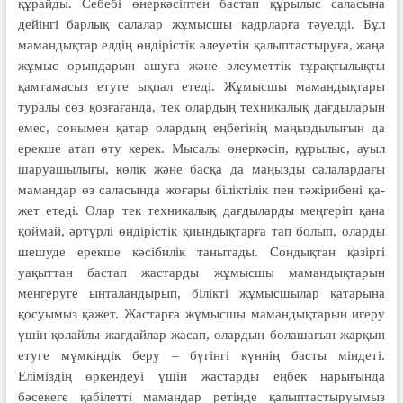
құрайды. Себебі өнеркәсіптен бастап құрылыс саласына
дейінгі барлық салалар жұмысшы кадрларға тәуелді. Бұл
мамандықтар елдің өндірістік әлеуетін қалыптастыруға, жаңа
жұмыс орындарын ашуға және әлеуметтік тұрақтылықты
қамтамасыз етуге ықпал етеді. Жұмысшы маман­дықтары
туралы сөз қозғағанда, тек олардың техникалық дағдыларын
емес, сонымен қатар олардың еңбе­гінің маңыздылығын да
ерекше атап өту керек. Мысалы өнеркәсіп, құрылыс, ауыл
шаруашылығы, көлік және басқа да маңызды салалар­дағы
мамандар өз саласында жо­ғары біліктілік пен тәжірибені қа­
жет етеді. Олар тек техникалық дағ­ды­ларды меңгеріп қана
қоймай, әр­түрлі өндірістік қиындықтарға тап болып, оларды
шешуде ерекше кәсіби­лік танытады. Сондықтан қа­зіргі
уақыттан бастап жастарды жұ­мыс­шы мамандықтарын
меңгеруге ынталандырып, білікті жұмысшылар қатарына
қосуымыз қажет. Жастарға жұмысшы мамандықтарын игеру
үшін қолайлы жағдайлар жасап, олардың болашағын жарқын
етуге мүмкіндік беру – бүгінгі күннің басты міндеті.
Еліміздің өркендеуі үшін жастарды еңбек нарығында
бәсекеге қабілетті мамандар ретінде қалыптастыруымыз