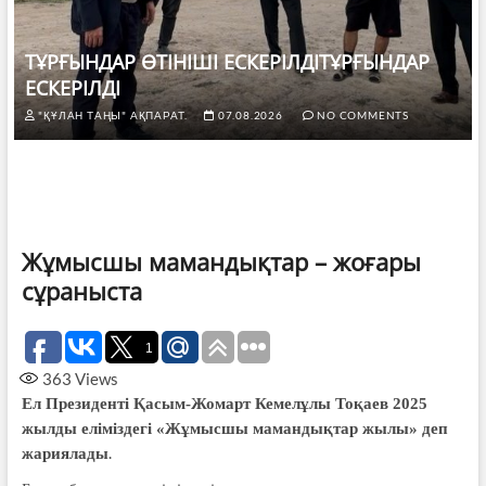
ТҰРҒЫНДАР ӨТІНІШІ ЕСКЕРІЛДІТҰРҒЫНДАР
ЕСКЕРІЛДІ
"ҚҰЛАН ТАҢЫ" АҚПАРАТ.
07.08.2026
NO COMMENTS
Жұмысшы мамандықтар – жоғары
сұраныста
1
363
Views
Ел Президенті
Қасым-Жомарт Кемелұлы Тоқаев 2025
жылды еліміздегі «Жұмысшы мамандықтар жылы» деп
.
жариялады