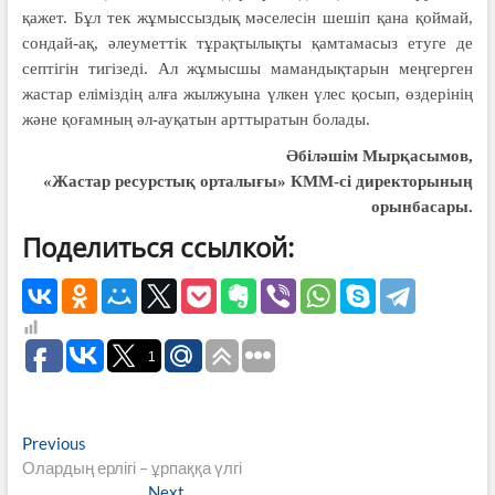
қажет. Бұл тек жұмыссыздық мәселесін шешіп қана қоймай,
сондай-ақ, әлеуметтік тұрақтылықты қамтамасыз етуге де
септігін тигізеді. Ал жұмысшы мамандықтарын меңгерген
жастар еліміздің алға жылжуына үлкен үлес қосып, өздерінің
және қоғамның әл-ауқатын арттыратын болады.
Әбіләшім Мырқасымов,
«Жастар ресурстық орталығы» КММ-сі директорының
орынбасары.
Поделиться ссылкой:
1
Навигация
Previous
Previous
post:
Олардың ерлігі – ұрпаққа үлгі
по
Next
Next