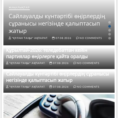
өңірлердің
ЖАҢАЛЫҚТАР
лыптасып
25 тамыздан бастап көлік
жүргізушілері үшін не өзг
NO COMMENTS
"ҚҰЛАН ТАҢЫ" АҚПАРАТ.
07.08.2026
N
Құрылтай-2026: теледебаттан кейін
партиялар өңірлерге қайта оралды
"ҚҰЛАН ТАҢЫ" АҚПАРАТ.
07.08.2026
NO COMMENTS
Сайлауалды күнтәртібі өңірлердің сұранысы
негізінде қалыптасып жатыр
"ҚҰЛАН ТАҢЫ" АҚПАРАТ.
07.08.2026
NO COMMENTS