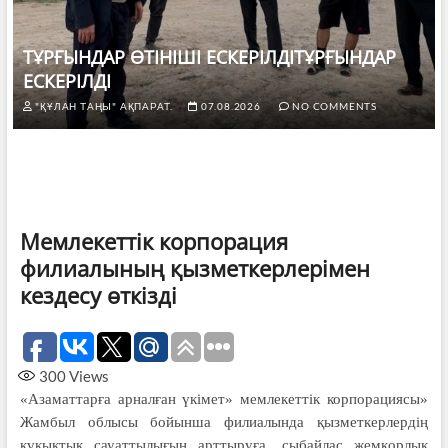
ТҰРҒЫНДАР ӨТІНІШІ ЕСКЕРІЛДІТҰРҒЫНДАР
ЕСКЕРІЛДІ
"ҚҰЛАН ТАҢЫ" АҚПАРАТ.
07.08.2026
NO COMMENTS
Мемлекеттік корпорация
филиалының қызметкерлерімен
кездесу өткізді
300
Views
«Азаматтарға арналған үкімет» мемлекеттік корпорациясы»
Жамбыл облысы бойынша филиалында қызметкерлердің
құқықтық сауаттылығын арттыруға, сыбайлас жемқорлық