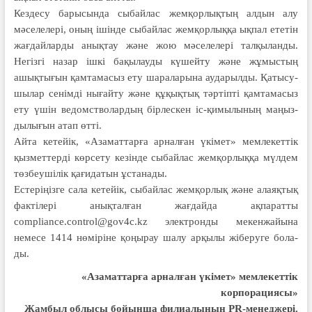
Кездесу барысында сыбайлас жемқор­лықтың алдын алу
мәселелері, оның ішінде сыбайлас жемқорлыққа ықпал ететін
жағдайларды анықтау және жою мәселелері талқыланды.
Негізгі назар ішкі бақылауды күшейту және жұмыстың
ашықтығын қамтамасыз ету шараларына аударылды. Қатысу­
шылар сенімді нығайту және құқық­тық тәртіпті қамтамасыз
ету үшін ведом­ство­лардың бірлескен іс-қимылының маңыз­
дылығын атап өтті.
Айта кетейік, «Азаматтарға арнал­ған үкімет» мемлекеттік
қызмет­тер­ді көрсету кезінде сыбайлас жем­­қорлыққа мүлдем
төзбеушілік қағи­да­тын ұстанады.
Естеріңізге сала кетейік, сыбайлас жем­қорлық және алаяқтық
фактілері анық­талған жағдайда ақпаратты
compliance.control@gov4c.kz электрон­ды мекенжайына
немесе 1414 нөміріне қоңы­рау шалу арқылы жіберуге бола­
ды.
«Азаматтарға арналған үкімет» мемлекеттік
корпорациясы»
Жамбыл облысы бойынша филиалының PR-менеджері.