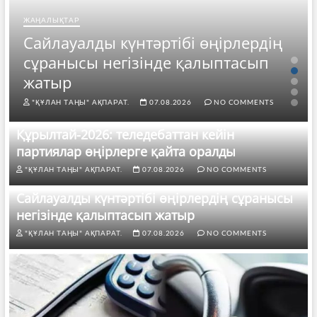
ЖАҢАЛЫҚТАР
Сайлауалды күнтәртібі өңірлердің
сұранысы негізінде қалыптасып
жатыр
"ҚҰЛАН ТАҢЫ" АҚПАРАТ.
07.08.2026
NO COMMENTS
Құрылтай-2026: теледебаттан кейін
партиялар өңірлерге қайта оралды
"ҚҰЛАН ТАҢЫ" АҚПАРАТ.
07.08.2026
NO COMMENTS
Сайлауалды күнтәртібі өңірлердің сұранысы
негізінде қалыптасып жатыр
"ҚҰЛАН ТАҢЫ" АҚПАРАТ.
07.08.2026
NO COMMENTS