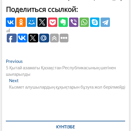
Поделиться ссылкой:
Навигация
Previous
Previous
post:
5 Қытай азаматы Қазақстан Республикасының шегiнен
по
шығарылды
записям
Next
Next
post:
Кызмет алушылардың құқықтарын бұзуға жол берілмейді
КҮНТІЗБЕ