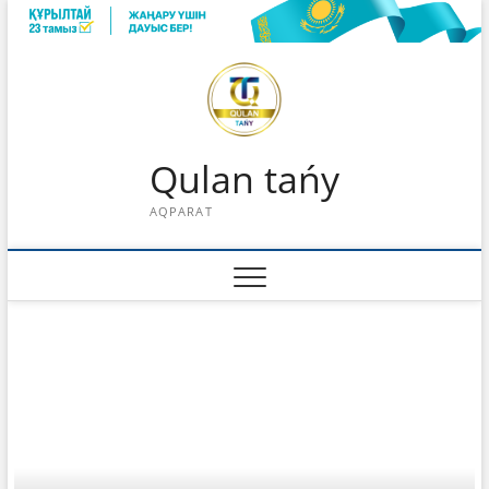
Skip
to
content
Qulan tańy
AQPARAT