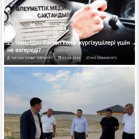
25 тамыздан бастап көлік жүргізушілері үшін
не өзгереді?
"ҚҰЛАН ТАҢЫ" АҚПАРАТ.
07.08.2026
NO COMMENTS