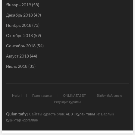
Январь 2019
(58)
Декабрь 2018
(49)
Ноябрь 2018
(73)
Октябрь 2018
(59)
Сентябрь 2018
(54)
Август 2018
(44)
Июль 2018
(33)
Негізгі
Газет тарихы
ONLINA ГАЗЕТ
Бізбен байланыс
Редакция құрамы
Qulan tańy
| Сайтты құрастырған:
ABB
|
Құлан таңы
| © Барлық
құқықтар қорғалған