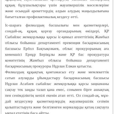
құқық бұзушылықтары үшін жауапкершілік мәселелеріне
және осындай әрекеттердің алдын алудың маңыздылығына
бағытталған профилактикалық кездесу өтті.
Іс-шараға филиалдың басшылығы мен қызметкерлері,
сондай-ақ, құқық қорғау органдарының өкілдері, ҚР
Сыбайлас жемқорлыққа қарсы іс-қимыл агенттігінің Жамбыл
облысы бойынша департаменті превенция басқармасының
басшысы Ербол Бақтықожаев, облыс прокурорының аға
көмекшісі Ернұр Берікұлы және ҚР бас прокуратура
комитетінің Жамбыл облысы бойынша департаменті
басқармасының прокуроры Нұрлан Елжан қатысты.
Филиалдың құқықтық қамтамасыз ету және мемлекеттік
сатып алуларды ұйымдастыру басқармасының бас­шысы
Нұрлан Асабаев сыбайлас жем­қор­лыққа қарсы заңнаманы
сақтау тек заңды талап қана емес, сонымен бірге ашықтық
пен сенімділіктің кепілі екенін атап өтті. Ол сондай-ақ, мұн­
дай кездесулер қызметкерлердің жауап­кер­шілік сезімін
қалыптастыруға және белгіленген нормаларды қатаң сақтау­ға
ықпал ететінін баса айтты.