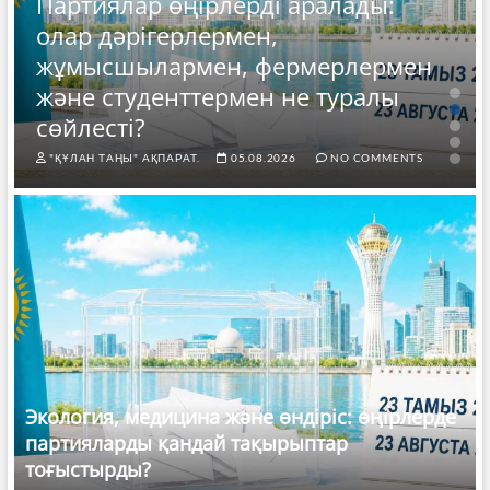
Партиялар өңірлерді аралады:
олар дәрігерлермен,
жұмысшылармен, фермерлермен
және студенттермен не туралы
сөйлесті?
"ҚҰЛАН ТАҢЫ" АҚПАРАТ.
05.08.2026
NO COMMENTS
Экология, медицина және өндіріс: өңірлерде
партияларды қандай тақырыптар
тоғыстырды?