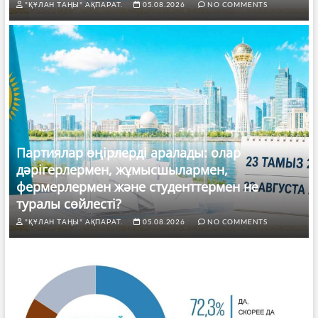
"ҚҰЛАН ТАҢЫ" АҚПАРАТ.
05.08.2026
NO COMMENTS
Партиялар өңірлерді аралады: олар
дәрігерлермен, жұмысшылармен,
фермерлермен және студенттермен не
туралы сөйлесті?
"ҚҰЛАН ТАҢЫ" АҚПАРАТ.
05.08.2026
NO COMMENTS