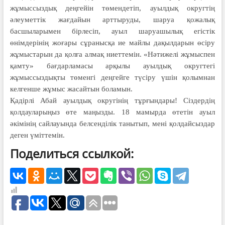
жұмыссыздық деңгейін төмендетіп, ауылдық округтің
әлеуметтік жағдайын арттыруды, шаруа қожалық
басшыларымен бірлесіп, ауыл шаруашылық егістік
өнімдерінің жоғары сұранысқа ие майлы дақылдарын өсіру
жұмыстарын да қолға алмақ ниеттемін. «Нәтижелі жұмыспен
қамту» бағдарламасы арқылы ауылдық округтегі
жұмыссыздықты төменгі деңгейге түсіру үшін қолымнан
келгенше жұмыс жасайтын боламын.
Қадірлі Абай ауылдық округінің тұрғындары! Сіздердің
қолдауларыңыз өте маңызды. 18 мамырда өтетін ауыл
әкімінің сайлауында белсенділік танытып, мені қолдайсыздар
деген үміттемін.
Поделиться ссылкой: