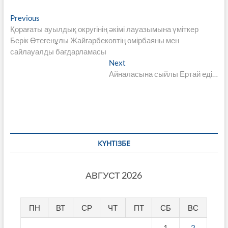
Навигация
Previous
Previous
post:
Қорағаты ауылдық округінің әкімі лауазымына үміткер
по
Берік Өтегенұлы Жайғарбековтің өмірбаяны мен
записям
сайлауалды бағдарламасы
Next
Next
post:
Айналасына сыйлы Ертай еді…
КҮНТІЗБЕ
АВГУСТ 2026
ПН
ВТ
СР
ЧТ
ПТ
СБ
ВС
1
2