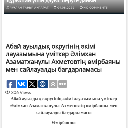
Құрылтай үшін дауыс беруге дайын
"ҚҰЛАН ТАҢЫ" АҚПАРАТ.
04.08.2026
NO COMMENTS
Абай ауылдық округінің әкімі
лауазымына үміткер Әлімхан
Азаматханұлы Ахметовтің өмірбаяны
мен сайлауалды бағдарламасы
306
Views
Абай ауылдық округінің әкімі лауазымына үміткер
Әлімхан Азаматханұлы Ахметовтің өмірбаяны мен
сайлауалды бағдарламасы
Өмірбаяны