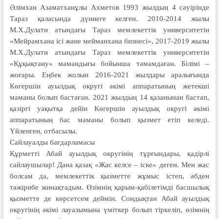
Әлімхан Азаматханұлы Ахметов 1993 жылдың 4 сәуірінде
Тараз қаласында дүниеге келген. 2010-2014 жылы
М.Х.Дулати атындағы Тараз мемлекеттік университетін
«Мейрамхана ісі және мейманхана бизнесі», 2017-2019 жылы
М.Х.Дулати атындағы Тараз мемлекеттік университетін
«Құқықтану» мамандығы бойынша тәмамдаған. Білімі –
жоғары. Еңбек жолын 2016-2021 жылдары аралығында
Көгершін ауылдық округі әкімі аппаратының жетекші
маманы болып бастаған. 2021 жылдың 14 қазанынан бастап,
қазіргі уақытқа дейін Көгершін ауылдық округі әкімі
аппаратының бас маманы болып қызмет етіп келеді.
Үйленген, отбасылы.
Сайлауалды бағдарламасы
Құрметті Абай ауылдық округінің тұрғындары, қадірлі
сайлаушылар! Дана қазақ «Жас келсе – іске» деген. Мен жас
болсам да, мемлекеттік қызметте жұмыс істеп, әбден
тәжірибе жинақтадым. Өзімнің қарым-қабілетімді басшылық
қызметте де көрсетсем деймін. Сондықтан Абай ауылдық
округінің әкімі лауазымына үміткер болып тіркеліп, өзімнің