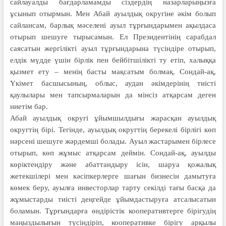
сайлауалды бағдарламамды сіздердің назарларыңызға
ұсынып отырмын. Мен Абай ауылдық округіне әкім болып
сайлансам, барлық мәселені ауыл тұрғындарымен ақылдаса
отырып шешуге тырысамын. Ел Президентінің сарабдал
саясатын жергілікті ауыл тұрғындарына түсіндіре отырып,
елдік мүдде үшін бірлік пен бейбітшілікті ту етіп, халыққа
қызмет ету – менің басты мақсатым болмақ. Сондай-ақ,
Үкімет басшысының, облыс, аудан әкімдерінің тиісті
қаулылары мен тапсырмаларын да мінсіз атқарсам деген
ниетім бар.
Абай ауылдық округі ұйымшылдығы жарасқан ауылдық
округтің бірі. Тегінде, ауылдық округтің берекелі бірлігі көп
нәрсені шешуге жәрдемші болады. Ауыл жастарымен бірлесе
отырып, көп жұмыс атқарсам деймін. Сондай-ақ, ауылды
көріктендіру және абаттандыру ісін, шаруа қожалық
жетекшілері мен кәсіпкерлерге шағын бизнесін дамытуға
көмек беру, ауылға инвесторлар тарту секілді тағы басқа да
жұмыстарды тиісті деңгейде ұйымдастыруға атсалысатын
боламын. Тұрғындарға өндірістік кооперативтерге бірігудің
маңыздылығын түсіндіріп, кооперативке бірігу арқылы