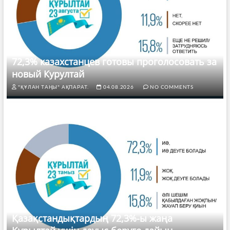
72,3% казахстанцев готовы проголосовать за
новый Курултай
"ҚҰЛАН ТАҢЫ" АҚПАРАТ.
04.08.2026
NO COMMENTS
Қазақстандықтардың 72,3%-ы жаңа