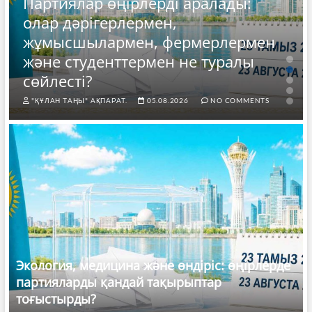
Партиялар өңірлерді аралады:
олар дәрігерлермен,
жұмысшылармен, фермерлермен
және студенттермен не туралы
сөйлесті?
"ҚҰЛАН ТАҢЫ" АҚПАРАТ.
05.08.2026
NO COMMENTS
Экология, медицина және өндіріс: өңірлерде
партияларды қандай тақырыптар
тоғыстырды?