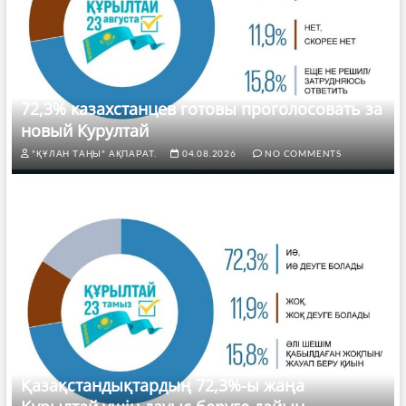
72,3% казахстанцев готовы проголосовать за
новый Курултай
"ҚҰЛАН ТАҢЫ" АҚПАРАТ.
04.08.2026
NO COMMENTS
Қазақстандықтардың 72,3%-ы жаңа