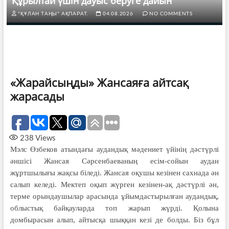
Құрылтай үшін дауыс беруге дайын
"ҚҰЛАН ТАҢЫ" АҚПАРАТ.
04.08.2026
NO COMMENTS
«Жарайсыңды» Жансаяға айтсақ
жарасады
238
Views
Мэлс Өзбеков атындағы аудандық мәдениет үйінің дәстүрлі
әншісі Жансая Сәрсенбаеваның есім-сойын аудан
жұртшылығы жақсы біледі. Жансая оқушы кезінен сахнада ән
салып келеді. Мектеп оқып жүрген кезінен-ақ дәстүрлі ән,
терме орындаушылар арасында ұйымдастырылған аудандық,
облыстық байқауларда топ жарып жүрді. Қолына
домбырасын алып, айтысқа шыққан кезі де болды. Біз бұл