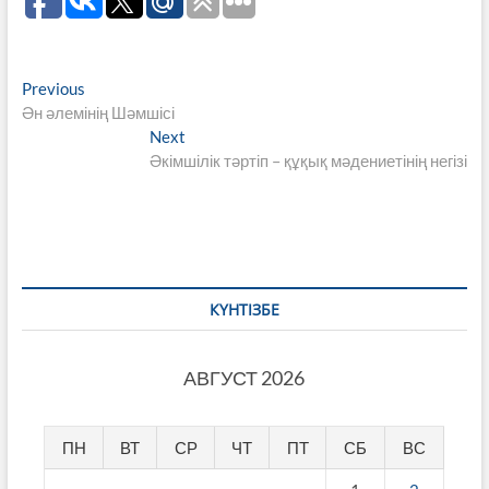
Навигация
Previous
Previous
post:
Ән әлемінің Шәмшісі
по
Next
Next
записям
post:
Әкімшілік тәртіп – құқық мәдениетінің негізі
КҮНТІЗБЕ
АВГУСТ 2026
ПН
ВТ
СР
ЧТ
ПТ
СБ
ВС