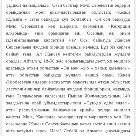
үздік­сіз дайындалады. Оған былтыр Мэлс Өзбековтің әндерін
орындаудан 6-рет ұйымдастырылған облыстық «Келші
Құланға»» атты байқауда куә болғанбыз. Ол сол байқауда
Мэлс Өзбековтің көп шырқала бермейтін «Көгершін
алқабында» әнін орындаған еді. Осының өзі оның
ізденімпаздығын көрсетпей ме? Осы байқауда Жансая
Сәрсенбаева жүлделі бірінші орынды иеленді. Бұл біз көрген
байқау ғана. Ал Жансая көптеген байқаулардан жүл­делі
оралды. Айталық, 18-50 жас аралығындағы дәстүрлі әншілер
арасында өткен облыстық «Ән мен жыр – халық қазынасы»
атты облыстық байқауда жүлделі екінші орын, Кенен
Әзірбаевтың әндерін насихаттау мақсатында өткен облыстық
дәстүрлі әншілер байқауында жүлделі бірінші орын, жақында
ғана Талдықорған қаласында Пышан Жәлмендеұлының 140
жылдығына орай ұйымдастырылған «Сұңқар едім елдегі»
атты республи­калық байқауынан арнайы жүлде еншілеп
қайтты. Міне, Жансаяда осындай түрлі марапаттар көп. Біз
осы жерде Жансая Сәрсенбаеваның нағыз кәсіби әнші екенін
айта кетуіміз керек. Неге? Себебі ол Алматы қаласындағы