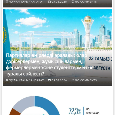
"ҚҰЛАН ТАҢЫ" АҚПАРАТ.
05.08.2026
NO COMMENTS
Партиялар өңірлерді аралады: олар
дәрігерлермен, жұмысшылармен,
фермерлермен және студенттермен не
туралы сөйлесті?
"ҚҰЛАН ТАҢЫ" АҚПАРАТ.
05.08.2026
NO COMMENTS