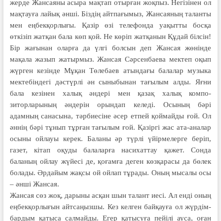
жерде Жансаяны асыра мақтап отырған жоқпыз. Негізінен ол
мақтауға лайық әнші. Біздің айтпағымыз, Жансаяның таланты
мен еңбекқорлығы. Қазір өзі телефонда уақытты босқа
өткізіп жатқан бала көп қой. Не көріп жатқанын Құдай білсін!
Бір жағынан оларға да үлгі болсын деп Жансая жөнінде
мақала жазып жатырмыз. Жансая Сәрсенбаева мектеп оқып
жүрген кезінде Мұқан Төлебаев атындағы балалар музыка
мектебіндегі дәстүрлі ән сыныбынан тағылым алды. Яғни
бала кезінен халық әндері мен қазақ халық компо­
зиторларының әндерін орындап келеді. Осының бәрі
адамның санасына, тәрбиесіне әсер етпей қоймайды ғой. Ол
әннің бәрі тұнып тұрған тағылым ғой. Қазіргі жас ата-аналар
осыны ойлауы керек. Баланы әр түрлі үйірмелерге беріп,
газет, кітап оқуды балаларға насихаттау қажет. Сонда
баланың ойлау жүйесі де, қоғамға деген көзқарасы да бөлек
болады. Әрдайым жақсы ой ойлап тұрады. Оның мысалы осы
– әнші Жансая.
Жансая сөз жоқ, дарыны асқан шын талант иесі. Ал енді оның
еңбек­қор­лығын айтсаңызшы. Кез келген байқауға ол жүрдім-
бардым қатыса салмайды. Егер қатысуға пейілі ауса, оған