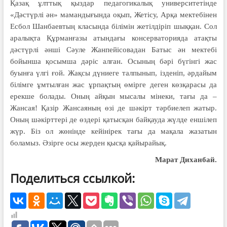
Қазақ ұлттық қыздар педагогикалық университетінде
«Дәстүрлі ән» мамандығында оқып, Жетісу, Арқа мектебінен
Есбол Шанбаевтың класында білімін жетілдіріп шыққан. Сол
аралықта Құрманғазы атындағы консерваторияда атақты
дәстүрлі әнші Сәуле Жанпейісовадан Батыс ән мектебі
бойынша қосымша дәріс алған. Осының бәрі бүгінгі жас
буынға үлгі ғой. Жақсы дүниеге талпынып, ізденіп, әрдайым
білімге ұмтылған жас ұрпақтың өмірге деген көзқарасы да
ерекше болады. Оның айқын мысалы мінеки, тағы да –
Жансая! Қазір Жансаяның өзі де шәкірт тәрбиелеп жатыр.
Оның шәкірттері де өздері қатысқан байқауда жүлде еншілеп
жүр. Біз ол жөнінде кейінірек тағы да мақала жазатын
боламыз. Әзірге осы жерден қысқа қайырайық.
Марат Диханбай.
Поделиться ссылкой: