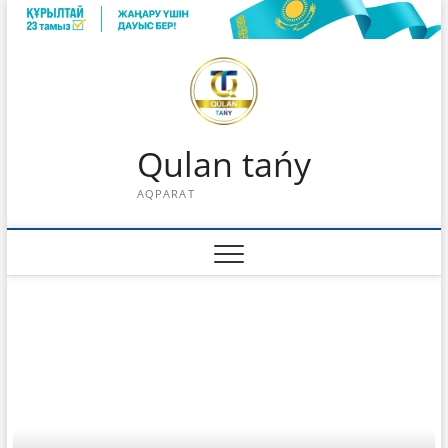
Skip
to
content
Qulan tańy
AQPARAT