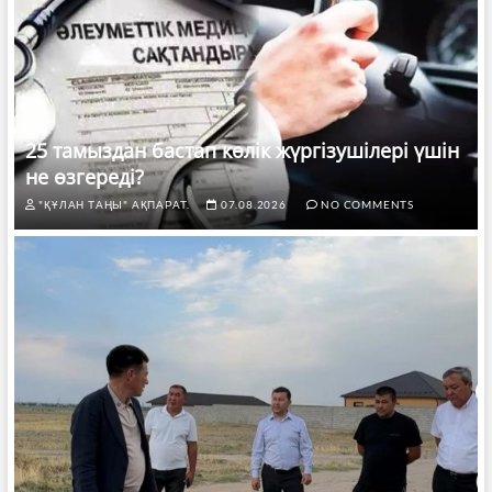
25 тамыздан бастап көлік жүргізушілері үшін
не өзгереді?
"ҚҰЛАН ТАҢЫ" АҚПАРАТ.
07.08.2026
NO COMMENTS