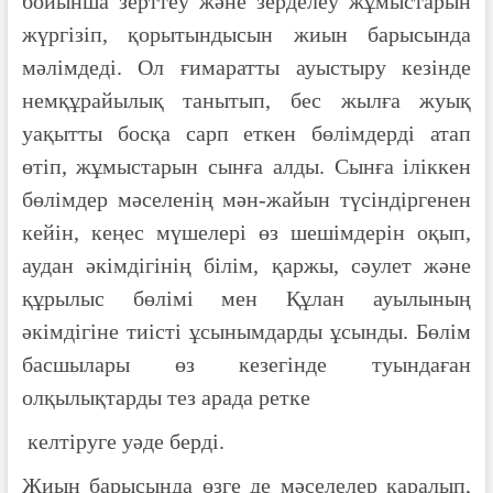
бойынша зерттеу және зерделеу жұмыстарын
жүргізіп, қорытындысын жиын барысында
мәлімдеді. Ол ғимаратты ауыстыру кезінде
немқұрайылық танытып, бес жылға жуық
уақытты босқа сарп еткен бөлімдерді атап
өтіп, жұмыстарын сынға алды. Сынға іліккен
бөлімдер мәселенің мән-жайын түсіндіргенен
кейін, кеңес мүшелері өз шешімдерін оқып,
аудан әкімдігінің білім, қаржы, сәулет және
құрылыс бөлімі мен Құлан ауылының
әкімдігіне тиісті ұсынымдарды ұсынды. Бөлім
басшылары өз кезегінде туындаған
олқылықтарды тез арада ретке
келтіруге уәде берді.
Жиын барысында өзге де мәселелер қаралып,