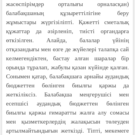
жасөспірімдер орталығы орналасқан)
балабақшаның құзыреттілігіне беру
жұмыстары жүргізіліпті. Қажетті сметалық
құжаттар да әзірленіп, тиісті органдарға
өткізілген. Алайда, балалар үйінің
отқазандығы мен өзге де жүйелері талапқа сай
келмегендіктен, бастау алған шаралар бір
орында тұралап, жабулы қазан күйінде қалған.
Сонымен қатар, балабақшаға арнайы аудандық
бюджеттен бөлінген биылғы қаржы да
жеткіліксіз. Балабақша меңгерушісі мен
есепшісі аудандық бюджеттен бөлінген
биылғы қаржы ғимаратты жалға алу сомасы
мен қызметкерлердің жалақысын төлеуден
артылмайтындығын жеткізді. Тіпті, мекемеге