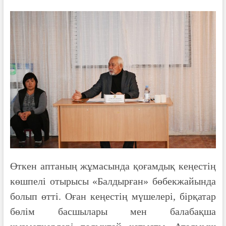
Өткен аптаның жұмасында қоғамдық кеңестің
көшпелі отырысы «Балдырған» бөбекжайында
болып өтті. Оған кеңестің мүшелері, бірқатар
бөлім басшылары мен балабақша