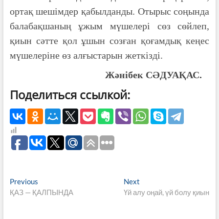
ортақ шешімдер қабылданды. Отырыс соңында
балабақшаның ұжым мүшелері сөз сөйлеп,
қиын сәтте қол ұшын созған қоғамдық кеңес
мүшелеріне өз алғыстарын жеткізді.
Жәнібек СӘДУАҚАС.
Поделиться ссылкой:
Навигация
Previous
Next
Previous
Next
post:
post:
ҚАЗ — ҚАЛПЫНДА
Үй алу оңай, үй болу қиын
по
записям