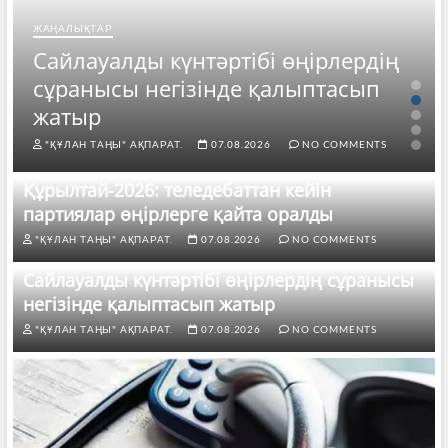
ЖАҢАЛЫҚТАР
Сайлауалды күнтәртібі өңірлердің
сұранысы негізінде қалыптасып
жатыр
"ҚҰЛАН ТАҢЫ" АҚПАРАТ.
07.08.2026
NO COMMENTS
Құрылтай-2026: теледебаттан кейін
партиялар өңірлерге қайта оралды
"ҚҰЛАН ТАҢЫ" АҚПАРАТ.
07.08.2026
NO COMMENTS
Сайлауалды күнтәртібі өңірлердің сұранысы
негізінде қалыптасып жатыр
"ҚҰЛАН ТАҢЫ" АҚПАРАТ.
07.08.2026
NO COMMENTS