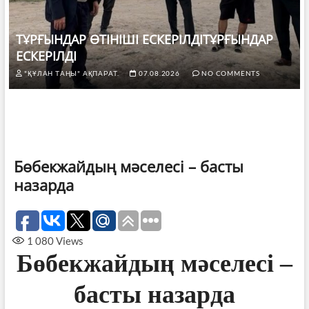
ТҰРҒЫНДАР ӨТІНІШІ ЕСКЕРІЛДІТҰРҒЫНДАР
ЕСКЕРІЛДІ
"ҚҰЛАН ТАҢЫ" АҚПАРАТ.
07.08.2026
NO COMMENTS
Бөбекжайдың мәселесі – басты
назарда
1 080
Views
Бөбекжайдың мәселесі –
басты назарда