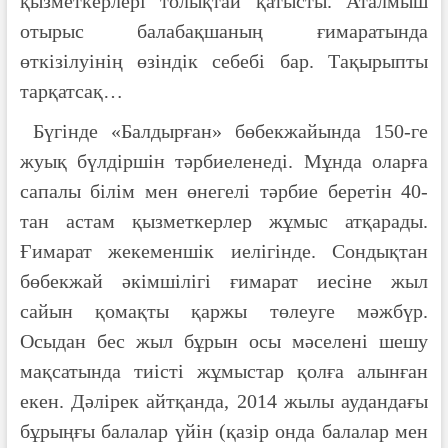
қызметкерлері толықтай қатысты. Аталмыш
отырыс балабақшаның ғимаратында
өткізілуінің өзіндік себебі бар. Тақырыпты
тарқатсақ…
Бүгінде «Балдырған» бөбекжайында 150-ге
жуық бүлдіршін тәрбиеленеді. Мұнда оларға
сапалы білім мен өнегелі тәрбие беретін 40-
тан астам қызметкерлер жұмыс атқарады.
Ғимарат жекеменшік иелігінде. Сондықтан
бөбекжай әкімшілігі ғимарат иесіне жыл
сайын қомақты қаржы төлеуге мәжбүр.
Осыдан бес жыл бұрын осы мәселені шешу
мақсатында тиісті жұмыстар қолға алынған
екен. Дәлірек айтқанда, 2014 жылы аудандағы
бұрыңғы балалар үйін (қазір онда балалар мен