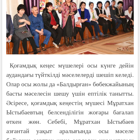
Қоғамдық кеңес мүшелері осы күнге дейін
аудандағы түйткілді мәселелерді шешіп келеді.
Олар осы жолы да «Балдырған» бөбекжайының
басты мәселесін шешу үшін ептілік танытты.
Әсіресе, қоғамдық кеңестің мүшесі Мұратхан
Ыстыбаевтың белсенділігін жоғары бағалап
өткен жөн. Себебі, Мұратхан Ыстыбаев
азғантай уақыт аралығында осы мәселе