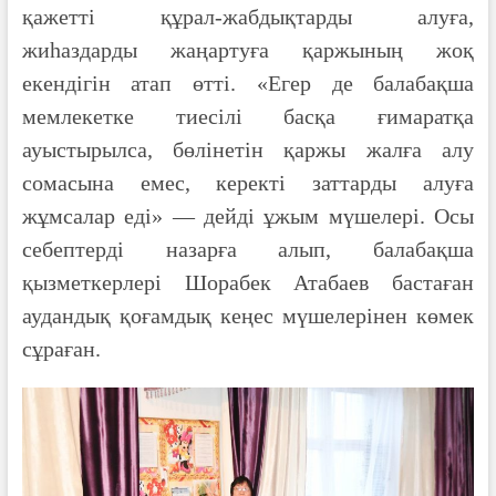
қажетті құрал-жабдықтарды алуға,
жиһаздарды жаңартуға қаржының жоқ
екендігін атап өтті. «Егер де балабақша
мемлекетке тиесілі басқа ғимаратқа
ауыстырылса, бөлінетін қаржы жалға алу
сомасына емес, керекті заттарды алуға
жұмсалар еді» — дейді ұжым мүшелері. Осы
себептерді назарға алып, балабақша
қызметкерлері Шорабек Атабаев бастаған
аудандық қоғамдық кеңес мүшелерінен көмек
сұраған.