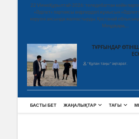
22 ViewsҚұрылтай-2026: теледебаттан кейін парти
«Әділет» партиясы өңірлердегі жұмысын «Әділетт
керуені аясында жалғастырды. Қостанай облысынд
Меңдіқара,…
ТҰРҒЫНДАР ӨТІНІШ
ЕС
"Құлан таңы" ақпарат.
БАСТЫ БЕТ
ЖАҢАЛЫҚТАР
ТАҒЫ
М