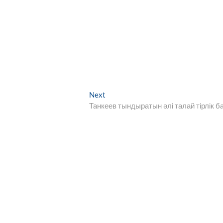
Next
Next
post:
Танкеев тындыратын әлі талай тірлік б