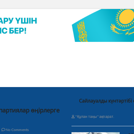
Сайлауалды күнтәртібі
 партиялар өңірлерге
"Құлан таңы" ақпарат.
No Comments