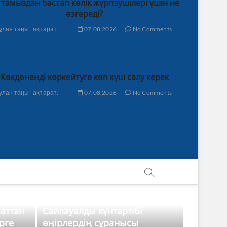
 тамыздан бастап көлік жүргізушілері үшін не
өзгереді?
ұлан таңы" ақпарат.
07.08.2026
No Comments
Көкдөненді көркейтуге көп күш салу керек
ұлан таңы" ақпарат.
07.08.2026
No Comments
баттан
Сайлауалды күнтәртібі
рге
өңірлердің сұранысы