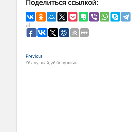
Поделиться ссылкой:
Навигация
Previous
Previous
post:
Үй алу оңай, үй болу қиын
по
записям