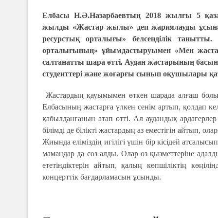
Елбасы Н.Ә.Назарбаевтың 2018 жылғы 5 қаз
жылды «Жастар жылы» деп жариялауды ұсынам
ресурстық орталығы» белсенділік танытты.
орталығының» ұйымдастыруымен «Мен жастар
салтанатты шара өтті. Аудан жастарының басын
студенттері және жоғарғы сынып оқушылары қ
Жастардың қауымымен өткен шарада алғаш болып
Елбасының жастарға үлкен сенім артып, қолдап к
қабылданғанын атап өтті. Ал аудандық ардагерлер
білімді де білікті жастардың аз еместігін айтып, ола
Жиында еліміздің игілігі үшін бір кісідей атсалысы
мамандар да сөз алды. Олар өз қызметтеріне адалд
ететіндіктерін айтып, қалың көпшіліктің көңілі
концерттік бағдарламасын ұсынды.