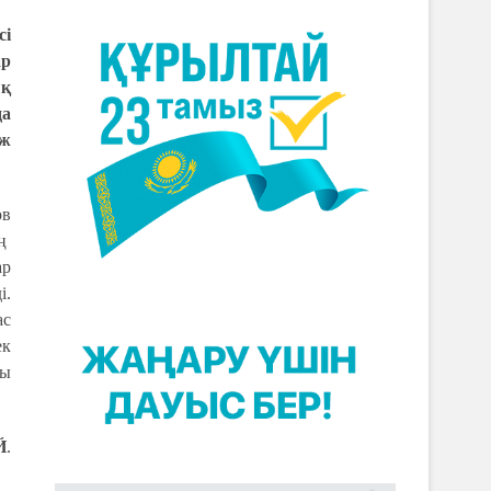
сі
ар
ық
да
дж
ов
ың
ар
і.
ас
ек
йы
Й
.