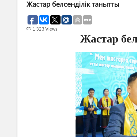
Жастар белсенділік танытты
1 323
Views
Жастар бел