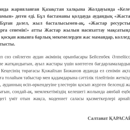
анда жарияланған Қазақстан халқына Жолдауында «Келе
ын» деген еді. Бұл бастаманы қолдауда аудандық «Жаст
 Бұған дәлел, жыл басталысымен-ақ, «Жастар ресурст
ға сенемін!» атты Жастар жылын насихаттау мақсатын
 қосқан жиынға барлық мекемелерден жас мамандар, колле
атысты.
 сөз сөйлеген аудан әкімінің орынбасары Бейсенбек Әлпейіс
еле жатқандығын, ауыл жастары үшін көптеген бағдарламалард
 Кеңесінің төрағасы Қожайхан Бижанов ауданда ел сенімін ақт
рға толайым табыстар мен қадамдарына сәттілік тілейтінін жеткізд
п, ауданның өсіп-өркендеуіне үлестерін қосып жүрген белсенді ж
ығын, сондай-ақ, мемлекетіміздің келешегі жолында аянбай еңб
ндегі үміт отын жақса, мәдениет саласы қызметкерлері арна
Салтанат ҚАРАСА