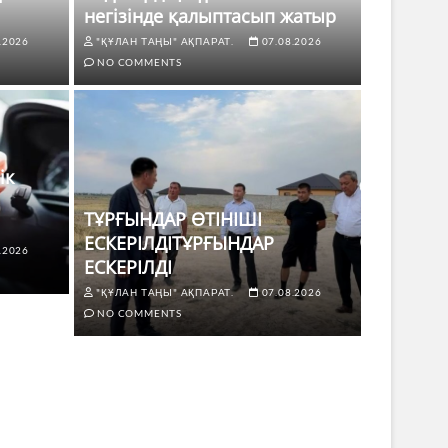
негізінде қалыптасып жатыр
.2026
"ҚҰЛАН ТАҢЫ" АҚПАРАТ.
07.08.2026
NO COMMENTS
ік
ТҰРҒЫНДАР ӨТІНІШІ
ЕСКЕРІЛДІТҰРҒЫНДАР
.2026
ЖАҢАЛЫҚТ
ЕСКЕРІЛДІ
 көлік жүргізушілері үшін не
ТҰРҒЫ
"ҚҰЛАН ТАҢЫ" АҚПАРАТ.
07.08.2026
ЕСКЕР
NO COMMENTS
8.2026
NO COMMENTS
"ҚҰЛАН Т