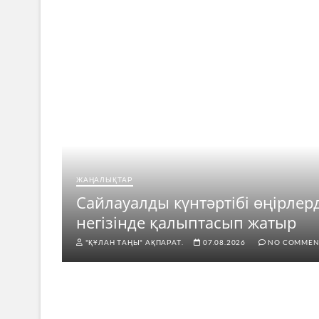
ЖАҢАЛЫҚТАР
ар
Сайлауалды күнтәртібі өңірлер
негізінде қалыптасып жатыр
"ҚҰЛАН ТАҢЫ" АҚПАРАТ.
07.08.2026
NO COMMEN