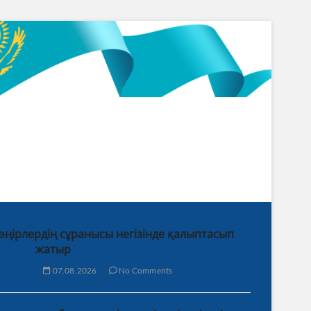
 өңірлердің сұранысы негізінде қалыптасып
жатыр
07.08.2026
No Comments