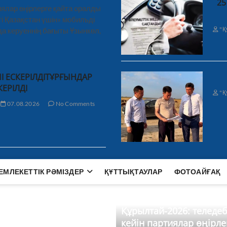
25
ялар өңірлерге қайта оралды
і Қазақстан үшін» мобильді
"Қ
а керуеннің бағыты Ұзынкөл,
І ЕСКЕРІЛДІТҰРҒЫНДАР
КЕРІЛДІ
"Қ
07.08.2026
No Comments
ЕМЛЕКЕТТІК РӘМІЗДЕР
ҚҰТТЫҚТАУЛАР
ФОТОАЙҒАҚ
Құрылтай-2026: теледе
кейін партиялар өңірле