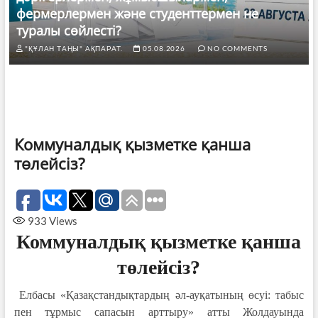
фермерлермен және студенттермен не
туралы сөйлесті?
"ҚҰЛАН ТАҢЫ" АҚПАРАТ.
05.08.2026
NO COMMENTS
Коммуналдық қызметке қанша
төлейсіз?
933
Views
Коммуналдық қызметке
қанша
төлейсіз?
Елбасы «Қазақстандықтардың әл-ауқатының өсуі: табыс
пен тұрмыс сапасын арттыру» атты Жолдауында