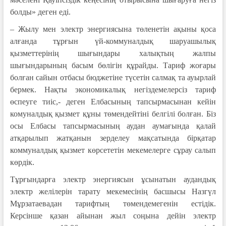
болды» деген еді.
– Жылу мен электр энергиясына төленетін ақыны қоса
алғанда тұрғын үй-коммуналдық шаруашылық
қызметтерінің шығындары халықтың жалпы
шығындарының басым бөлігін құрайды. Тариф жоғары
болған сайын отбасы бюджетіне түсетін салмақ та ауырлай
бермек. Нақты экономикалық негіздемелерсіз тариф
өспеуге тиіс,- деген Елбасының тапсырмасынан кейін
комуналдық қызмет құны төмендейтіні белгілі болған. Біз
осы Елбасы тапсырмасының аудан аумағында қалай
атқарылып жатқанын зерделеу мақсатында бірқатар
коммуналдық қызмет көрсететін мекемелерге сұрау салып
көрдік.
Тұрғындарға электр энергиясын ұсынатын аудандық
электр желілерін тарату мекемесінің басшысы Назгүл
Мұрзатаевадан тарифтың төмендемегенін естідік.
Керсінше қазан айынан жыл соңына дейін электр