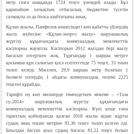
метр газға шаққанда 1724 теңге үнемдей алады. Бұл
қарапайым халықтың отбасылық бюджетіне түсетін
салмақты аз да болса азайтатыны анық.
Құлан ауылы, Панфилов көшесіндегі көп қабатты үйлердің
жылу жүйесіне «Құлан-энерго жылу» шаруашылық
жүргізу құқығындағы коммуналдық мемлекеттік
кәсіпорны жауапты. Кәсіпорын 2012 жылдан бері жылу
бағасын өзгерткен жоқ. Тұрғындар 1 шаршы метрге
қосымша құн салығын қоса есептегенде 75 теңге, 33 тиын
төлеп келеді. Мәселен, 29,9 шаршы метр болатын 1
бөлмелі пәтердің 1 айдағы коммуналдық төлемі 2225
теңгені құрайды.
Тарифті ең көп мөлшерде төмендеткен мекеме – «Таза
су-2014» шаруашылық жүргізу құқығындағы
коммуналдық мемлекеттік кәсіпорны. Күні кеше ғана
тарихтың қойнауында қалған 2018 жылы аудан жұрты
судың мың текше метріне 91,36 теңге төлеп келген еді.
Биылдан бастап ауыз судың бағасы 81,22 теңге болып