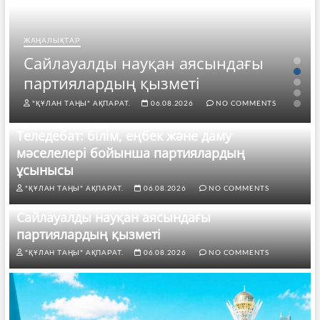
ЖАҢАЛЫҚТАР
Сайлауалды науқан аясындағы
партиялардың қызметі
"ҚҰЛАН ТАҢЫ" АҚПАРАТ.
06.08.2026
NO COMMENTS
Теледебат: білім, еңбек және даму
мәселелері бойынша партиялардың
ұсынысы
"ҚҰЛАН ТАҢЫ" АҚПАРАТ.
06.08.2026
NO COMMENTS
Сайлауалды науқан аясындағы
партиялардың қызметі
"ҚҰЛАН ТАҢЫ" АҚПАРАТ.
06.08.2026
NO COMMENTS