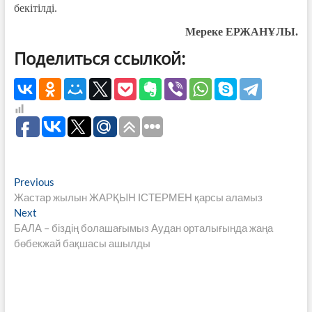
бекітілді.
Мереке ЕРЖАНҰЛЫ.
Поделиться ссылкой:
Навигация
Previous
Previous
post:
Жастар жылын ЖАРҚЫН ІСТЕРМЕН қарсы аламыз
по
Next
Next
записям
post:
БАЛА – біздің болашағымыз Аудан орталығында жаңа
бөбекжай бақшасы ашылды