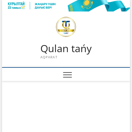
Skip
to
content
Qulan tańy
AQPARAT