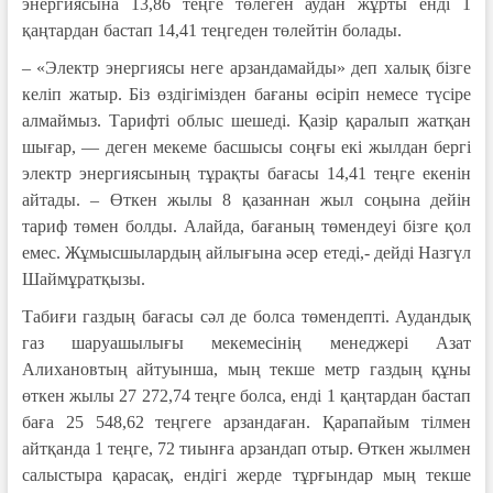
энергиясына 13,86 теңге төлеген аудан жұрты енді 1
қаңтардан бастап 14,41 теңгеден төлейтін болады.
– «Электр энергиясы неге арзандамайды» деп халық бізге
келіп жатыр. Біз өздігімізден бағаны өсіріп немесе түсіре
алмаймыз. Тарифті облыс шешеді. Қазір қаралып жатқан
шығар, — деген мекеме басшысы соңғы екі жылдан бергі
электр энергиясының тұрақты бағасы 14,41 теңге екенін
айтады. – Өткен жылы 8 қазаннан жыл соңына дейін
тариф төмен болды. Алайда, бағаның төмендеуі бізге қол
емес. Жұмысшылардың айлығына әсер етеді,- дейді Назгүл
Шаймұратқызы.
Табиғи газдың бағасы сәл де болса төмендепті. Аудандық
газ шаруашылығы мекемесінің менеджері Азат
Алихановтың айтуынша, мың текше метр газдың құны
өткен жылы 27 272,74 теңге болса, енді 1 қаңтардан бастап
баға 25 548,62 теңгеге арзандаған. Қарапайым тілмен
айтқанда 1 теңге, 72 тиынға арзандап отыр. Өткен жылмен
салыстыра қарасақ, ендігі жерде тұрғындар мың текше