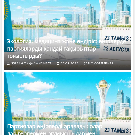
Экология, медицина және өндіріс: өңірлерде
партияларды қандай тақырыптар
тоғыстырды?
"ҚҰЛАН ТАҢЫ" АҚПАРАТ.
05.08.2026
NO COMMENTS
Партиялар өңірлерді аралады: олар
дәрігерлермен, жұмысшылармен,