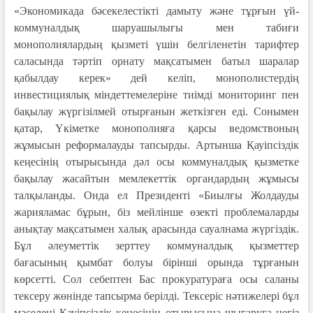
«Экономикада бәсекелестікті дамыту және тұрғын үй-
коммуналдық шаруашылығы мен табиғи
монополиялардың қызметі үшін белгіленетін тарифтер
саласында тәртіп орнату мақсатымен батыл шаралар
қабылдау керек» дей келіп, монополистердің
инвестициялық міндеттемелеріне тиімді мониторинг пен
бақылау жүргізілмей отырғанын жеткізген еді. Сонымен
қатар, Үкіметке монополияға қарсы ведомствоның
жұмысын реформалауды тапсырды. Артынша Қауіпсіздік
кеңесінің отырысында дәл осы коммуналдық қызметке
бақылау жасайтын мемлекеттік органдардың жұмысы
талқыланды. Онда ел Президенті «Биылғы Жолдауды
жарияламас бұрын, біз мейлінше өзекті проблемаларды
анықтау мақсатымен халық арасында сауалнама жүргіздік.
Бұл әлеуметтік зерттеу коммуналдық қызметтер
бағасының қымбат болуы бірінші орында тұрғанын
көрсетті. Сол себептен Бас прокуратураға осы саланы
тексеру жөнінде тапсырма берілді. Тексеріс нәтижелері бұл
мәселені Қауіпсіздік кеңесінің отырысына шығаруға негіз