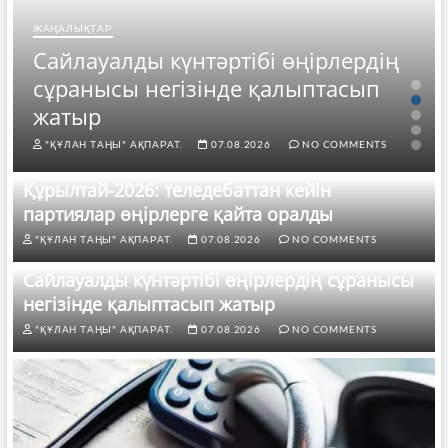
ЖАҢАЛЫҚТАР
Сайлауалды күнтәртібі өңірлердің
сұранысы негізінде қалыптасып
жатыр
"ҚҰЛАН ТАҢЫ" АҚПАРАТ.
07.08.2026
NO COMMENTS
Құрылтай-2026: теледебаттан кейін
партиялар өңірлерге қайта оралды
"ҚҰЛАН ТАҢЫ" АҚПАРАТ.
07.08.2026
NO COMMENTS
Сайлауалды күнтәртібі өңірлердің сұранысы
негізінде қалыптасып жатыр
"ҚҰЛАН ТАҢЫ" АҚПАРАТ.
07.08.2026
NO COMMENTS