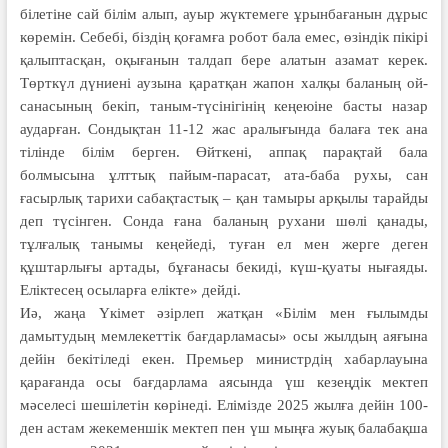
білетіне сай білім алып, ауыр жүк­темеге ұрынбағанын дұрыс
көре­мін. Себебі, біздің қоғамға робот бала емес, өзіндік пікірі
қалыптасқан, оқыға­нын талдап бере алатын азамат керек.
Төрткүл дүниені аузына қаратқан жапон халқы баланың ой-
санасының бекіп, таным-түсінігінің кеңеюіне басты назар
аударған. Сондықтан 11-12 жас аралығында балаға тек ана
тілінде білім берген. Өйткені, аппақ парақтай бала
болмысына ұлттық пайым-парасат, ата-баба рухы, сан
ғасырлық тарихи сабақтастық – қан тамыры арқылы та­райды
деп түсінген. Сонда ғана бала­ның рухани шөлі қанады,
тұлғалық та­нымы кеңейеді, туған ел мен жерге деген
құштарлығы артады, бұғанасы бекиді, күш-қуаты нығаяды.
Еліктесең осыларға елікте» дейді.
Иә, жаңа Үкімет әзірлеп жатқан «Білім мен ғылымды
дамытудың мем­лекеттік бағдарламасы» осы жылдың аяғына
дейін бекітіледі екен. Премьер министрдің хабарлауына
қарағанда осы бағдарлама аясында үш кезеңдік мектеп
мәселесі шешілетін көрінеді. Елімізде 2025 жылға дейін 100-
ден ас­там жекеменшік мектеп пен үш мыңға жуық балабақша