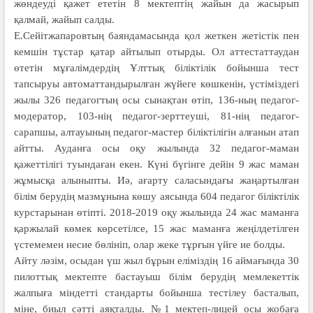
жөндеуді қажет ететін 8 мектептің жайын да жасырып
қалмай, жайып салды.
Е.Сейітжапаровтың баяндамасын­да қол жеткен жетістік пен
кемшін тұстар қатар айтылып отырды. Ол аттестаттаудан
өтетін мұғалімдердің Ұлттық біліктілік бойынша тест
тапсыруы автоматтандырылған жүйеге көшкенін, үстіміздегі
жылы 326 педагогтың осы сынақтан өтіп, 136-ның педагог-
модератор, 103-нің педагог-зерттеуші, 81-нің педагог-
сарапшы, алтауының педагог-мастер біліктілігін алғанын атап
айтты. Ауданға осы оқу жылында 32 педагог-маман
қажеттілігі туындаған екен. Күні бүгінге дейін 9 жас маман
жұмысқа алыныпты. Иә, ағарту саласындағы жаңартылған
білім берудің мазмұнына көшу аясында 604 педагог біліктілік
курстарынан өтіпті. 2018-2019 оқу жылында 24 жас маманға
қаржылай көмек көрсетілсе, 15 жас маманға жеңілдетілген
үстемемен несие бөлініп, олар жеке тұрғын үйге ие болды.
Айту ләзім, осыдан үш жыл бұрын еліміздің 16 аймағында 30
пилоттық мектепте бастауыш білім берудің мемлекеттік
жалпыға міндетті стандарты бойынша тестілеу басталып,
міне, биыл сәтті аяқталды. №1 мектеп-лицей осы жобаға