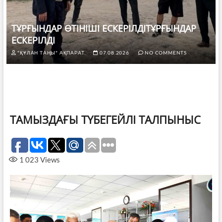
ТҰРҒЫНДАР ӨТІНІШІ ЕСКЕРІЛДІТҰРҒЫНДАР
ЕСКЕРІЛДІ
"ҚҰЛАН ТАҢЫ" АҚПАРАТ.
07.08.2026
NO COMMENTS
ТАМЫЗДАҒЫ ТҮБЕГЕЙЛІ ТАЛПЫНЫС
1 023
Views