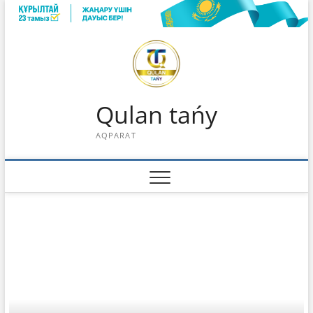
Skip
to
content
Qulan tańy
AQPARAT