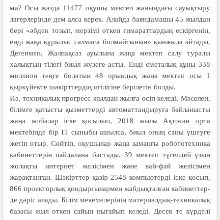
ма? Осы жазда 11477 оқушы мектеп жанындағы сауықтыру
ла­гер­лерінде дем алса керек. Алайда баяндамашы 45 жылдан
бері «әбден тозып, мерзімі өткен ғимараттардың ескіргенін,
енді жаңа құрылыс салма­са болмайтынын» қынжыла айтады.
Дегенмен, Жалпақсаз ауылына жаңа мектеп салу туралы
халықтың тілегі биыл жүзеге асты. Енді сметалық құ­ны 338
миллион теңге болатын 48 орын­дық жаңа мектеп осы 1
қыркүйекте шәкірттердің игілігіне берілетін болды.
Иә, техникалық прогресс жылдан жылға өсіп келеді. Мәселен,
білімге қатысты қызметтерді автоматтанды­руға байланысты
жаңа жобалар іске қосылып, 2018 жылы Ақтоған орта
мектебінде бір ІТ сыныбы ашылса, биыл оның саны үшеуге
жетіп отыр. Сөйтіп, оқушылар жаңа заманғы робототехника
кабинеттерін пайда­лана бастады. 39 мектеп түгелдей ұзын
жолақты интернет желісімен және вай-фай желісімен
жарақтанған. Шә­кірттер қазір 2548 компьютерді іс­ке қосып,
866 проекторлық қондырғы­лар­мен жабдықталған кабинет­тер­
де дәріс алады. Білім мекемелері­нің материалдық-техникалық
базасы жыл өткен сайын нығайып келеді. Десек те күрделі