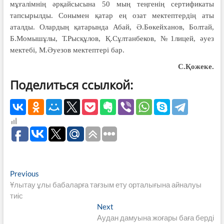
мұғалімнің әрқайсысына 50 мың теңгенің сертификаты
тапсырылды. Сонымен қатар ең озат мектептердің аты
аталды. Олардың қатарында Абай, Ә.Бөкейханов, Болтай,
Б.Момышұлы, Т.Рысқұлов, Қ.Сұлтанбеков, №1лицей, әуез
мектебі, М.Әуезов мектептері бар.
С.Қожеке.
Поделиться ссылкой:
Навигация
Previous
Previous
post:
Ұлытау ұлы бабаларға тағзым ету орталығына айналуы
по
тиіс
записям
Next
Next
post:
Аудан дамуына жоғары баға берді