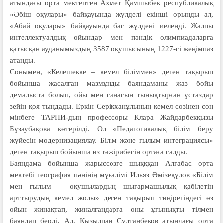
атындағы орта мектептен Ахмет Қамшыбек республикалық
«Әбіш оқулары» байқауында жүлделі екінші орынды ал,
«Абай оқулары» байқауында бас жүлдені иеленді. Жалпы
интеллектуалдық ойындар мен пәндік олимпиадаларға
қатысқан ауданымыздың 3587 оқушысының 1227-сі жеңімпаз
атанды.
Сонымен, «Келешекке – кемел біліммен» деген тақырып
бойынша жасалған мазмұнды баяндаманы жаз бойы
демалыста болып, ойы мен санасын тынықтырған ұстаздар
зейін қоя тыңдады. Еркін Серікханұлының кемел сөзінен соң
мінбеге ТАРПИ-дың профессоры Клара Жайдарбекқызы
Бұзаубақова көтерілді. Ол «Педаго­ги­ка­лық білім беру
жүйесін модер­низациялау. Білім және ғылым инте­гра­циясы»
деген тақырып бойынша өз тәжі­рибесін ортаға салды.
Баяндама бойынша жарыссөзге шықққан Алғабас орта
мектебі география пәнінің мұғалімі Ильяз Әмізеқұлов «Білім
мен ғылым – оқушылардың шығармашылық қабілетін
арттырудың кемел жолы» деген тақырып төңірегіндегі өз
ойын жинақтап, жиналғандарға оны ұғынықты тілмен
баяндап берді. Ал, Қызылпан Сұлтанбеков атындағы орта