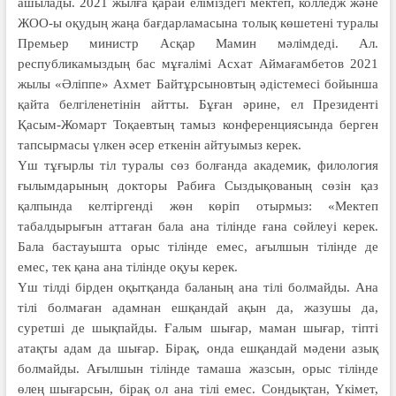
ашылады. 2021 жыл­ға қарай еліміздегі мектеп, колледж және
ЖОО-ы оқудың жаңа бағдарламасына толық көшетені туралы
Премьер министр Асқар Мамин мәлімдеді. Ал.
республикамыздың бас мұғалімі Асхат Аймағамбетов 2021
жылы «Әліппе» Ахмет Байтұрсыновтың әдістемесі бойынша
қайта белгіленетінін айтты. Бұған әрине, ел Президенті
Қасым-Жомарт Тоқаевтың тамыз конференциясында берген
тапсырма­сы үлкен әсер еткенін айтуымыз керек.
Үш тұғырлы тіл туралы сөз болғанда академик, филология
ғылымдарының докторы Рабиға Сыздықованың сөзін қаз
қалпында келтіргенді жөн көріп отырмыз: «Мектеп
табалдырығын аттаған бала ана тілінде ғана сөйлеуі керек.
Бала бастауышта орыс тілінде емес, ағылшын тілінде де
емес, тек қана ана тілінде оқуы керек.
Үш тілді бірден оқытқанда бала­­ның ана тілі болмайды. Ана
тілі болма­ған адамнан ешқандай ақын да, жазу­шы да,
суретші де шықпайды. Ғалым шығар, маман шығар, тіпті
атақты адам да шығар. Бірақ, онда ешқандай мә­дени азық
болмайды. Ағылшын ті­лінде тамаша жазсын, орыс тілінде
өлең шығарсын, бірақ ол ана тілі емес. Сон­дықтан, Үкімет,