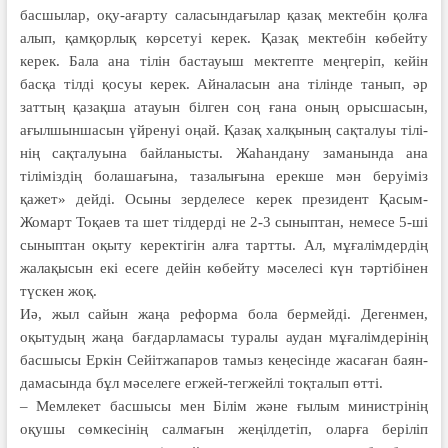
басшылар, оқу-ағарту саласындағылар қазақ мектебін қолға
алып, қамқорлық көрсетуі ке­рек. Қазақ мектебін көбейту
керек. Бала ана тілін бастауыш мектепте мең­геріп, кейін
басқа тілді қосуы керек. Ай­на­ласын ана тілінде танып, әр
заттың қазақша атауын білген соң ғана оның орысшасын,
ағылшыншасын үйренуі оңай. Қазақ халқының сақталуы тілі­
нің сақталуына байланысты. Жаһандану заманында ана
тіліміздің болашағы­на, тазалығына ерекше мән беруіміз
қажет» дейді. Осыны зерделесе керек президент Қасым-
Жомарт Тоқаев та шет тілдерді не 2-3 сыныптан, немесе 5-ші
сыныптан оқыту керектігін алға тартты. Ал, мұғалімдердің
жалақысын екі есеге дейін көбейту мәселесі күн тәртібінен
түскен жоқ.
Иә, жыл сайын жаңа реформа бола бермейді. Дегенмен,
оқытудың жаңа бағдарламасы туралы аудан мұғалімдерінің
басшысы Еркін Сейітжапаров тамыз кеңесінде жасаған баян­
дамасында бұл мәселеге егжей-тегжейлі тоқталып өтті.
– Мемлекет басшысы мен Білім жә­не ғылым министрінің
оқушы сөм­кесінің салмағын жеңілдетіп, оларға беріліп