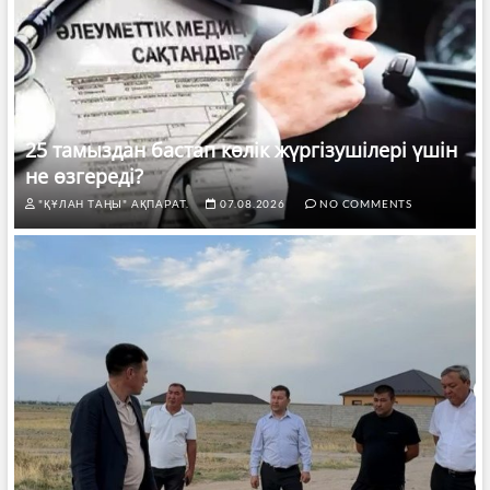
25 тамыздан бастап көлік жүргізушілері үшін
не өзгереді?
"ҚҰЛАН ТАҢЫ" АҚПАРАТ.
07.08.2026
NO COMMENTS