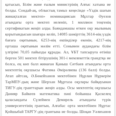
қатысып, Білім және ғылым министрінің Алғыс хатына ие
болды. Сондай-ақ, облыстық тамыз кеңесінде «Үздік шағын
жинақталған мектеп» номинациясын Мұхтар Әуезов
атындағы орта мектеп иеленіп, 1 миллион теңгенің
сертификатын жеңіп алды. Баяндамашы өткен оқу жылының
қорытындысын шығара келіп, 14085 шәкірттің 3614-нің үздік
бағаға оқитынын, 6253-нің екпінділер екенін, 4217-нің
орташа оқитынын мәлім етті. Сонымен аудандағы білім
үлгірімі 70,05 пайызды құрады. Ал, ҰБТ тапсыруға өтініш
берген 501 мектеп бітірушінің 301-і мемлекеттік грандтқа ие
болса, ең көп балл жинаған Қаныш Сәтбаев атындағы орта
мектептің оқушысы Фатима Әмірәлиева (136 балл) болды.
Атап айтсақ, Ә.Бөкейханов мектебінен Нұрлан Нұркерім
ТарМПУ-дың және Шерхан Мұртаза оқулары байқауынан
ТИГУ-дің гранттарын жеңіп алды. Осы мектептің оқушысы
Данияр Байкеев математика пәні бойынша Қаскелең
қаласындағы Сүлеймен Демирель атындағы түрік
университетінің грантын, Алғабас орта мектебінен Нұртас
Қойшыбай ТАРГУ-дің грантына ие болды. Шоқан Уәлиханов