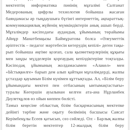
мектептің информатика пәнінің мұғалімі Салтанат
Медерованың цифрлы технология бойынша жасаған
баяндамасы әр тыңдаушыға бүгінгі интернеттің, ақпараттық-
коммуникациялық жүйе­нің мүмкіндіктерін анық ашып берді.
Мұғалімдер кәсіподағы аудандық ұйы­мының төрайымы
Айнұр Манат­бекқызы Баймұратова болса «Әлеу­меттік
әріптестік – педагог мәрте­бе­сін көтерудің кепілі» деген тақы­
рып бойынша әңгіме қозғап, сала қызметкерлерінің құқығы
мен заңды мүдделерін қорғаудың кепілдіктеріне тоқталды.
Кәсіподақ ұйымының жолдамасымен «Алакөл» мен
«Ыстықкөлге» барып дем алып қайтқан мұғалімдерді, жалпы
ұстаздар қауымын Білім күнімен құттықтады. Ал, «Білім беру
ұйымындағы мектеп пен отбасының ынтымақтастығы»
туралы Көгершін ауылынан келген ата-ана Нұрланбек
Дәулетқұлов өз ойын көппен бөлісті.
Тамыз кеңесіне облыстық білім басқармасының мектепке
дейінгі тәрбие және оқыту бөлімінің басшысы Саясат
Керімбекұлы Есеев қатысып, сөз сөйледі. Ол: ‑ Барлық жалпы
білім беретін мектептер 12-жылдық білім беру