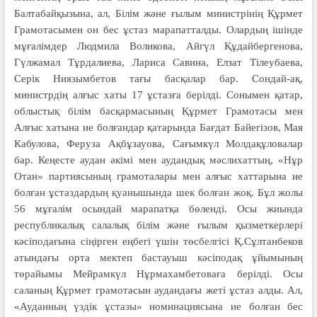
Балтабайқызына, ал, Білім және ғылым министрінің Құрмет
Грамотасымен он бес ұстаз марапатталды. Олардың ішінде
мұ­ғалімдер Людмила Воликова, Айгүл Құдайбергенова,
Гүлжамал Тұрдалиева, Лариса Савина, Елзат Тілеубаева,
Серік Ниязымбетов тағы басқалар бар. Сондай-ақ,
министрдің алғыс хаты 17 ұстазға берілді. Сонымен қатар,
об­лыс­тық білім басқармасының Құрмет Грамотасы мен
Алғыс хатына ие болғандар қатарында Бағдат Байегізов, Мая
Кабулова, Феруза Ақбұзауова, Сағымкүл Молдақұловалар
бар. Кеңесте аудан әкімі мен аудандық мәслихаттың, «Нұр
Отан» партиясының грамоталары мен алғыс хаттарына ие
болған ұстаздардың қуанышында шек болған жоқ. Бұл жолы
56 мұғалім осындай марапатқа бөленді. Осы жиында
республикалық салалық білім және ғылым қызметкерлері
кәсіподағына сіңірген еңбегі үшін төсбелгісі Қ.Сұлтанбеков
атындағы орта мектеп бастауыш кәсіподақ ұйымының
төрайымы Мейрамкүл Нұрмахамбетоваға берілді. Осы
саланың Құрмет грамотасын аудандағы жеті ұстаз алды. Ал,
«Ауданның үздік ұстазы» номинациясына ие болған бес