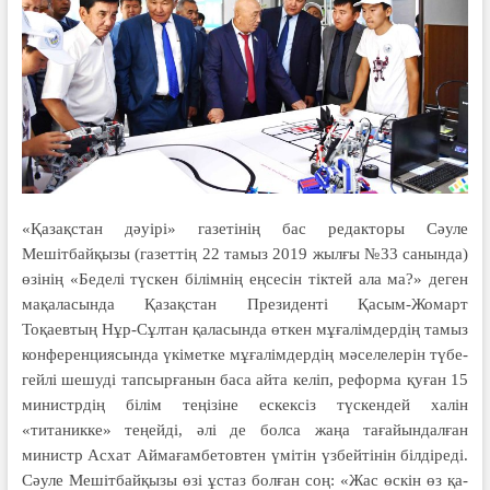
«Қазақстан дәуірі» газетінің бас редакторы Сәуле
Мешітбайқызы (газеттің 22 тамыз 2019 жылғы №33 санында)
өзінің «Беделі түскен білімнің еңсесін тіктей ала ма?» деген
мақаласында Қазақстан Президенті Қасым-Жомарт
Тоқаевтың Нұр-Сұлтан қала­сында өткен мұғалімдер­дің тамыз
конференциясында үкіметке мұғалімдердің мәселелерін түбе­
гейлі шешуді тапсырғанын баса айта келіп, реформа қуған 15
министрдің білім теңізіне ескексіз түскендей халін
«титаникке» теңейді, әлі де болса жа­ңа тағайындалған
министр Асхат Аймағамбетовтен үмітін үзбейтінін білдіреді.
Сәуле Мешітбайқызы өзі ұстаз болған соң: «Жас өскін өз қа­