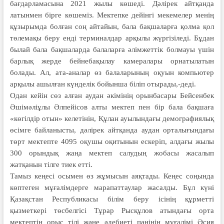
бағдарламасына 2021 жылы көшеді. Дәлірек айтқанда
латынмен бірге көшеміз. Мектепке дейінгі мекемелер менің
құзырымда болған соң айтайын, бала бақшаларға қолма қол
төлемақы беру енді терминалдар арқылы жүргізіледі. Бұдан
былай бала бақшаларда балаларға әлімжеттік болмауы үшін
барлық жерде бейнебақылау камералары орнатылатын
болады. Ал, ата-аналар өз балаларының оқуын компьютер
арқылы ашылған күнделік бойынша біліп отырады,-деді.
Одан кейін сөз алған аудан әкімінің орынбасары Бейсенбек
Әшімәліұлы Әлпейісов алты мектеп пен бір бала бақшаға
«көгілдір отын» келетінін, Құлан ауылындағы демографиялық
өсімге байланысты, дәлірек айтқанда аудан орталығындағы
төрт мектепте 4095 оқушы оқитынын ескеріп, алдағы жылы
300 орындық жаңа мектеп салудың жобасы жасалып
жатқанын тілге тиек етті.
Тамыз кеңесі осымен өз жұмысын аяқтады. Кеңес соңында
көптеген мұғалімдерге марапаттаулар жасалды. Бұл күні
Қазақстан Республикасы білім беру ісінің құрметті
қызметкері төсбелгісі Тұрар Рысқұлов атындағы орта
мектептің орыс тілі және әдебиеті пәнінің мұғалімі Әсия