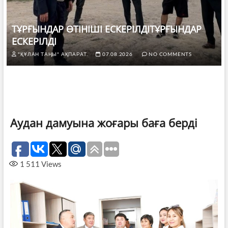
ТҰРҒЫНДАР ӨТІНІШІ ЕСКЕРІЛДІТҰРҒЫНДАР
ЕСКЕРІЛДІ
"ҚҰЛАН ТАҢЫ" АҚПАРАТ.
07.08.2026
NO COMMENTS
Аудан дамуына жоғары баға берді
1 511
Views