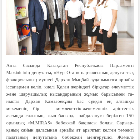
Апта басында Қазақстан Респуб­ли­касы Парламенті
Мәжілісінің депу­таты, «Нұр Отан» партиясының депутаттық
фракциясының мүшесі Дар­хан Мыңбай ауданымызға арнайы
іссапармен келіп, киелі Құлан жеріндегі бірқатар әлеуметтік
және шаруашылық нысандарының жұмыс барысымен та­
нысты. Дархан Қамзабекұлы бас сұққан ең алғашқы
мекеменің бірі — мемлекеттік-жекеменшік әріп­тестік
аясында салы­нып, жыл басын­да пайдалануға берілген 150
орын­дық «M.MIRAS» бөбекжай бақ­шасы болды. Сарыар­
қаның сайын даласынан арнайы ат арылтып келген төменгі
палатаның депутатына бөбекжай меңгерушісі Жәмилә