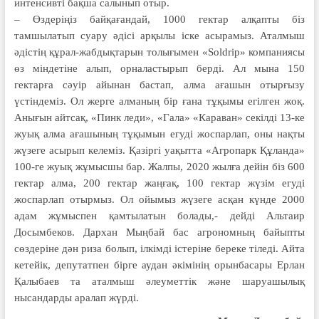
интенсивті бақша салынып отыр.
– Өздеріңіз байқағандай, 1000 гек­тар алқапты біз
тамшылатып суару әдісі арқылы іске асырамыз. Аталмыш
әдіс­тің құрал-жабдықтарын толығымен «Soldrip» компаниясы
өз міндетіне алып, орналастырып берді. Ал мына 150
гектарға сәуір айынан бастап, алма ағашын отырғызу
үстіндеміз. Ол жерге алманың бір ғана тұқымы егіл­ген жоқ.
Анығын айтсақ, «Пинк леди», «Гала» «Караван» секілді 13-ке
жуық алма ағашының тұқымын егуді жос­парлап, оны нақты
жүзеге асырып келеміз. Қазіргі уақытта «Агропарк Құланда»
100-ге жуық жұмысшы бар. Жалпы, 2020 жылға дейін біз 600
гектар алма, 200 гектар жаңғақ, 100 гектар жүзім егуді
жоспарлап отырмыз. Ол ойымыз жүзеге асқан күнде 2000
адам жұмыспен қамтылатын болады,- дейді Альтаир
Досымбеков. Дархан Мыңбай бас агрономның байыпты
сөздеріне дән риза болып, ілкімді істеріне береке тіледі. Айта
кетейік, депутатпен бірге аудан әкімінің орынбасары Ерлан
Қалыбаев та аталмыш әлеуметтік және шаруашылық
нысандарды аралап жүрді.