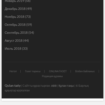
Январь 2019
(58)
Декабрь 2018
(49)
Ноябрь 2018
(73)
Октябрь 2018
(59)
Сентябрь 2018
(54)
Август 2018
(44)
Июль 2018
(33)
Негізгі
Газет тарихы
ONLINA ГАЗЕТ
Бізбен байланыс
Редакция құрамы
Qulan tańy
| Сайтты құрастырған:
ABB
|
Құлан таңы
| © Барлық
құқықтар қорғалған