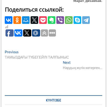
Марат Диханбай.
Поделиться ссылкой:
Навигация
Previous
Previous
post:
ТАМЫЗДАҒЫ ТҮБЕГЕЙЛІ ТАЛПЫНЫС
по
Next
Next
записям
post:
Нардың жүгін көтерген…
КҮНТІЗБЕ