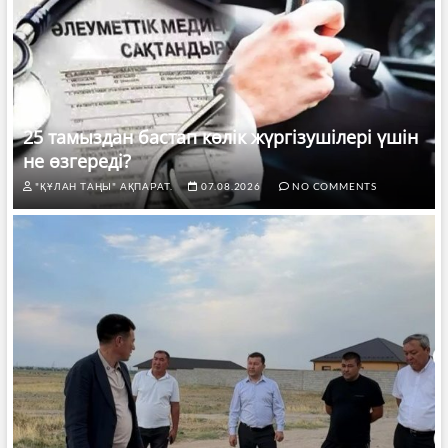
25 тамыздан бастап көлік жүргізушілері үшін
не өзгереді?
"ҚҰЛАН ТАҢЫ" АҚПАРАТ.
07.08.2026
NO COMMENTS