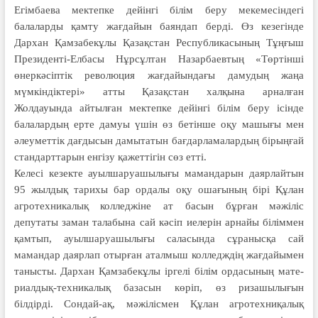
Егімбаева мектепке дейінгі білім беру мекемесіндегі
балаларды қамту жағдайын баяндап берді. Өз кезегінде
Дархан Қамзабекұлы Қазақстан Республикасының Тұңғыш
Президенті-Елбасы Нұрсұлтан Назарбаевтың «Төртінші
өнеркәсіптік революция жағдайындағы дамудың жаңа
мүмкіндіктері» атты Қазақстан халқына арналған
Жолдауында ай­тылған мектепке дейінгі білім беру ісінде
балалардың ерте дамуы үшін өз бетінше оқу машығы мен
әлеуметтік дағдысын дамытатын бағдарламалардың бірыңғай
стан­дарттарын енгізу қажеттігін сөз етті.
Келесі кезекте ауылшаруашылығы мамандарын даяр­лайтын
95 жылдық тарихы бар ор­далы оқу ошағының бірі Құлан
агро­техникалық колледжіне ат басын бұр­ған мәжіліс
депутаты заман тала­бына сай кәсіп иелерін арнайы білім­мен
қамтып, ауылшаруашылығы сала­сында сұранысқа сай
мамандар даяр­лап отырған аталмыш колледждің жағдайымен
танысты. Дархан Қам­забекұлы іргелі білім ордасының мате­
риалдық-техникалық базасын кө­ріп, өз ризашылығын
білдірді. Сон­дай-ақ, мәжілісмен Құлан агро­техниқалық