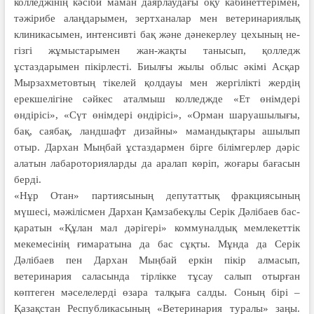
колледжінің кәсіби маман даяр­лаудағы оқу кабинеттерімен,
тәжі­рибе алаңдарымен, зертханалар мен ветеринариялық
клиникасымен, интен­сив­ті бақ және дәнекерлеу цехының не­­
гізгі жұмыстарымен жан-жақты та­нысып, қолледж
ұстаздарымен пі­кір­лесті. Биылғы жылы облыс әкімі Асқар
Мырзахметовтың тікелей қолдауы мен жергілікті жердің
ерекшелігіне сәйкес аталмыш колледжде «Ет өнімдері
өндірісі», «Сүт өнімдері өндірісі», «Орман шаруашылығы,
бақ, саябақ, ландшафт дизайны» мамандықтары ашылып
отыр. Дархан Мыңбай ұстаздармен бірге білімгерлер дәріс
алатын лабароторияларды да аралап көріп, жоғары бағасын
берді.
«Нұр Отан» партиясының де­пу­таттық фракциясының
мүшесі, мә­жі­лісмен Дархан Қамзабекұлы Серік Дәлібаев бас­
қаратын «Құлан мал дәрігері» комму­налдық мемлекеттік
мекемесінің ғи­мара­тына да бас сұқты. Мұнда да Серік
Дәлібаев пен Дархан Мыңбай еркін пікір алмасып,
ветеринария саласында тір­лікке тұсау салып отырған
көптеген мәсе­лелерді өзара талқыға салды. Соның бірі –
Қазақстан Республикасының «Вете­ринария туралы» заңы.