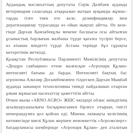
Аудан­дық мәслихаттың депутаты Серік Дәлі­баев ауданда
ветеринария сала­сын­да атқарылып жатқан ауқымды жұмыс­
тарды тілге тиек ете келе, дезин­фекциялау мен
дератизациялау тура­сында өз ойын нықтап айтты. Өз кезе­
гінде Дархан Қамзабекұлы мекеме бас­шысы осы айтылған
ұсыныстың бар­лығын жазбаша түрде қағазға тү­сіріп берсе,
өз атынан міндетті түрде Ас­тана төрінде бұл сұрақты
көтеретінін жет­кізді.
Қазақстан Республикасы Пар­ла­менті Мәжі­лісінің депутаты
«Дендро сая­бақ­­пен» етене жалғасқан «Агро­парк Құлан»
интенсивті бағына да бар­ды. Интенсивті бақтың бас
агрономы Альтаир Досымбековпен тілдескен Дархан Мыңбай
ау­данда заманауи технологияны тиімді пай­даланып отырған
ұжым жұмысын насихаттау қажеттігін айтты.
Өткен жылы «ARNO AGRO» ЖШС өкілдері облыс әкімдігінің
ауыл­шаруашылығы басқармасымен бір­лесе отырып, тиісті
меморандумға қол қойған еді. Мінеки, екіжақты ке­лі­сімнің
нәтижесінде киелі Құлан же­рінен мемлекеттік «Агроэксперт»
бағ­дарламасы шеңберінде «Агропарк Құ­лан» деп аталатын