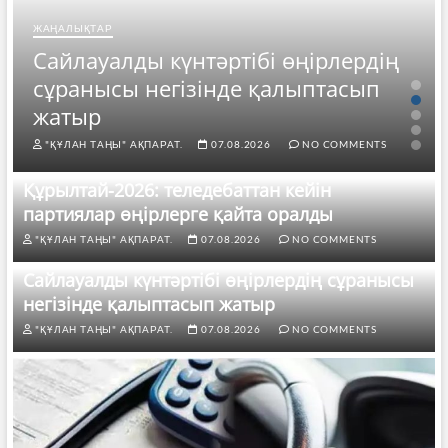
ЖАҢАЛЫҚТАР
Сайлауалды күнтәртібі өңірлердің
сұранысы негізінде қалыптасып
жатыр
"ҚҰЛАН ТАҢЫ" АҚПАРАТ.
07.08.2026
NO COMMENTS
Құрылтай-2026: теледебаттан кейін
партиялар өңірлерге қайта оралды
"ҚҰЛАН ТАҢЫ" АҚПАРАТ.
07.08.2026
NO COMMENTS
Сайлауалды күнтәртібі өңірлердің сұранысы
негізінде қалыптасып жатыр
"ҚҰЛАН ТАҢЫ" АҚПАРАТ.
07.08.2026
NO COMMENTS