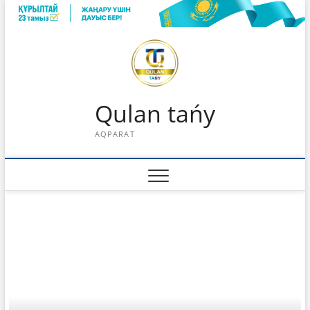
Skip
to
content
Qulan tańy
AQPARAT