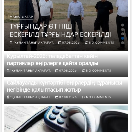
ЖАҢАЛЫҚТАР
Көкдөненді көркейтуге көп күш
салу керек
"ҚҰЛАН ТАҢЫ" АҚПАРАТ.
07.08.2026
NO COMMENTS
Құрылтай-2026: теледебаттан кейін
партиялар өңірлерге қайта оралды
"ҚҰЛАН ТАҢЫ" АҚПАРАТ.
07.08.2026
NO COMMENTS
Сайлауалды күнтәртібі өңірлердің сұранысы
негізінде қалыптасып жатыр
"ҚҰЛАН ТАҢЫ" АҚПАРАТ.
07.08.2026
NO COMMENTS