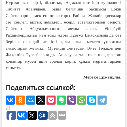
Нұржанов, шәкірті, облыстық «Ақ жол» газетінің журналисті
Табиғат Абаилдаев, білім бөлімінің басшысы Еркін
Сейтжапаров, мектеп директоры Рабиға Жаңабердиевалар
сөз сөйлеп, ыстық лебіздері, әсерлі естеліктерімен бөлісті.
Сейтжан Абдуалыұлының аяулы анасы Әсілбүбі
Рахымбердіқызы мен асыл жары Нұргүл Ілиясқызына да сөз
беріліп, осындай игі істі қолға алған мектеп ұжымына
алғыстарын жеткізді. Музейдің лентасын Әмзе Тәжіков пен
Жақсыбек Түзелбаев қиды. Ашылу сал­танатына шақырылған
қонақтар музей ішін аралап көріп, құнды мұрағаттармен
танысты.
Мереке Ержанұлы.
Поделиться ссылкой: