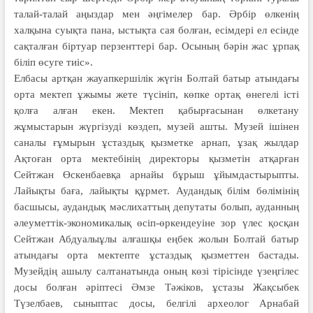
талай-талай аңыздар мен әңгімелер бар. Әрбір өлкенің
халқына суықта пана, ыстықта сая болған, есімдері ел есінде
сақталған біртуар перзенттері бар. Осының бәрін жас ұрпақ
біліп өсуге тиіс».
Елбасы артқан жауапкершілік жүгін Болтай батыр атындағы
орта мектеп ұжымы жете түсініп, көпке ортақ өнегелі істі
қолға алған екен. Мектеп қабырғасынан өлкетану
жұмыстарын жүргізуді көздеп, музей ашты. Музей ішінен
саналы ғұмырын ұстаздық қызметке арнап, ұзақ жылдар
Ақтоған орта мектебінің директоры қызметін атқарған
Сейтжан Өскенбаевқа арнайы бұрыш ұйымдастырыпты.
Лайықты баға, лайықты құрмет. Аудандық білім бөлімінің
басшысы, аудандық мәслихаттың депутаты болып, ауданның
әлеуметтік-экономикалық өсіп-өр­кен­деуіне зор үлес қосқан
Сейтжан Абдуалыұлы алғашқы еңбек жолын Болтай батыр
атындағы орта мектепте ұс­таздық қызметтен бастады.
Музейдің ашылу салтанатында оның көзі тірісінде үзеңгілес
досы болған әріптесі Әмзе Тәжіков, ұстазы Жақсыбек
Түзелбаев, сыныптас досы, белгілі археолог Арнабай