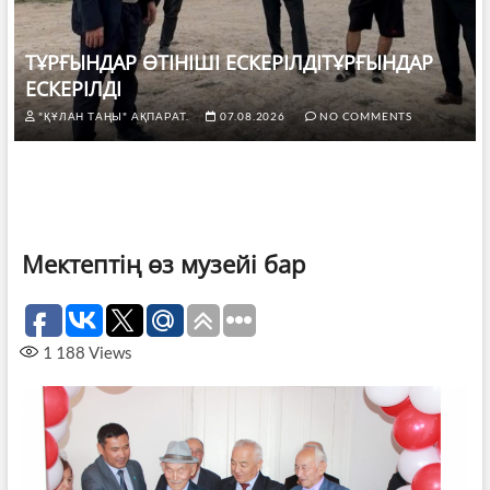
ТҰРҒЫНДАР ӨТІНІШІ ЕСКЕРІЛДІТҰРҒЫНДАР
ЕСКЕРІЛДІ
"ҚҰЛАН ТАҢЫ" АҚПАРАТ.
07.08.2026
NO COMMENTS
Мектептің өз музейі бар
1 188
Views