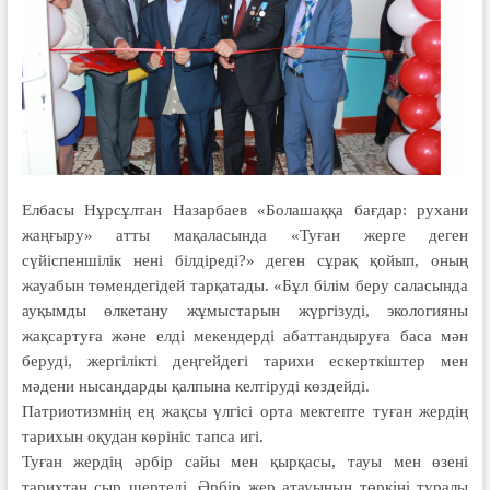
Елбасы Нұрсұлтан Назарбаев «Болашаққа бағдар: рухани
жаңғыру» атты мақаласында «Туған жерге деген
сүйіспеншілік нені білдіреді?» деген сұрақ қойып, оның
жауабын төмендегідей тарқатады. «Бұл білім беру саласында
ауқымды өлкетану жұмыстарын жүргізуді, экологияны
жақсартуға және елді мекендерді абат­тандыруға баса мән
беруді, жергілікті деңгейдегі тарихи ескерт­кіштер мен
мәдени нысандарды қалпына келтіруді көздейді.
Патриотизмнің ең жақсы үлгісі орта мектепте туған жердің
тарихын оқудан көрініс тапса игі.
Туған жердің әрбір сайы мен қыр­қасы, тауы мен өзені
тарихтан сыр шертеді. Әрбір жер атауының төркіні туралы