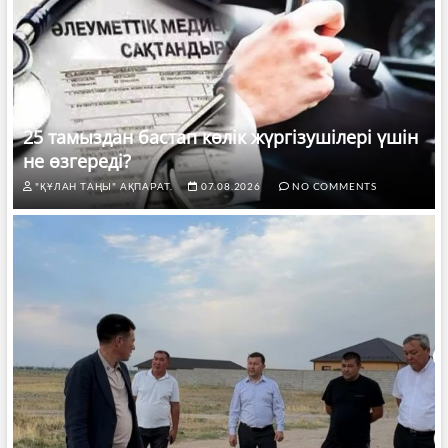
25 тамыздан бастап көлік жүргізушілері үшін
не өзгереді?
"ҚҰЛАН ТАҢЫ" АҚПАРАТ.
07.08.2026
NO COMMENTS