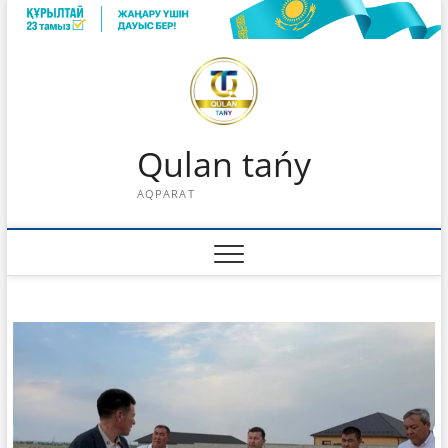
Skip
to
content
Qulan tańy
AQPARAT