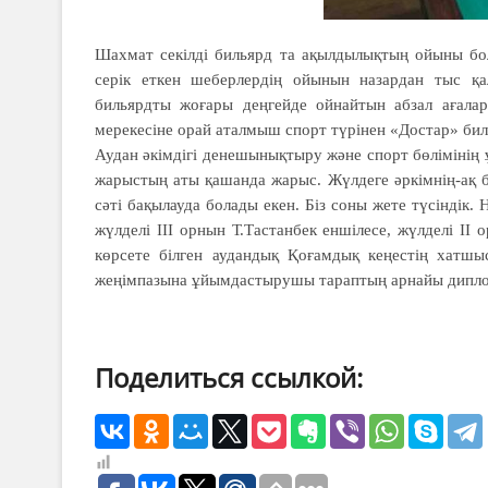
Шахмат секілді бильярд та ақылдылықтың ойыны бол
серік еткен шеберлердің ойынын назардан тыс қа
бильярдты жоғары деңгейде ойнайтын абзал ағала
мерекесіне орай аталмыш спорт түрінен «Достар» би
Аудан әкімдігі денешынықтыру және спорт бөлімінің
жарыстың аты қашанда жарыс. Жүлдеге әркімнің-ақ б
сәті бақылауда болады екен. Біз соны жете түсіндік.
жүлделі III орнын Т.Тастанбек еншілесе, жүлделі II
көрсете білген аудандық Қоғамдық кеңестің хатш
жеңімпазына ұйымдастырушы тараптың арнайы дипломд
Поделиться ссылкой: