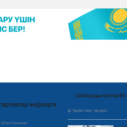
Сайлауалды күнтәртібі
 партиялар өңірлерге
"Құлан таңы" ақпарат.
No Comments