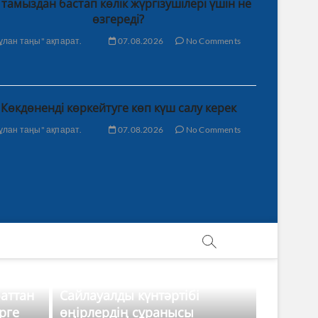
 тамыздан бастап көлік жүргізушілері үшін не
өзгереді?
ұлан таңы" ақпарат.
07.08.2026
No Comments
Көкдөненді көркейтуге көп күш салу керек
ұлан таңы" ақпарат.
07.08.2026
No Comments
баттан
Сайлауалды күнтәртібі
рге
өңірлердің сұранысы