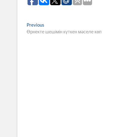
Навигация
Previous
Previous
post:
Өрнекте шешімін күткен мәселе көп
по
записям