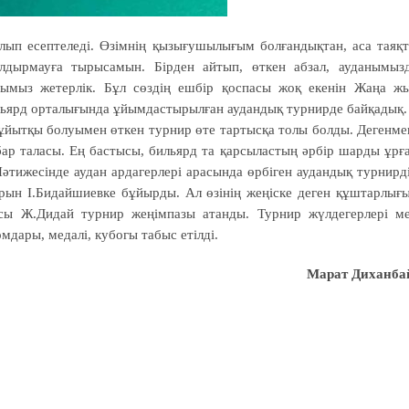
ып есептеледі. Өзімнің қызығушылығым болғандықтан, аса таяқ
лдырмауға тырысамын. Бірден айтып, өткен абзал, ауданымыз
рымыз жетерлік. Бұл сөздің ешбір қоспасы жоқ екенін Жаңа ж
льярд орталығында ұйымдастырылған аудандық турнирде байқадық.
 ұйытқы болуымен өткен турнир өте тартысқа толы болды. Дегенме
ар таласы. Ең бастысы, бильярд та қарсыластың әрбір шарды ұрғ
 Нәтижесінде аудан ардагерлері арасында өрбіген аудандық турнирд
 орын І.Бидайшиевке бұйырды. Ал өзінің жеңіске деген құштарлығ
ысы Ж.Дидай турнир жеңімпазы атанды. Турнир жүлдегерлері м
ары, медалі, кубогы табыс етілді.
Марат Диханба