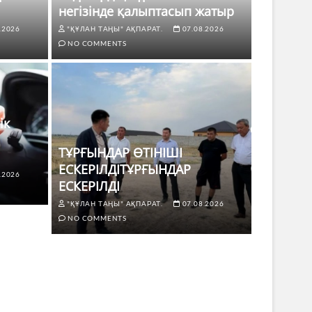
негізінде қалыптасып жатыр
.2026
"ҚҰЛАН ТАҢЫ" АҚПАРАТ.
07.08.2026
NO COMMENTS
ік
ТҰРҒЫНДАР ӨТІНІШІ
ЕСКЕРІЛДІТҰРҒЫНДАР
.2026
ЖАҢАЛЫҚТ
ЕСКЕРІЛДІ
 көлік жүргізушілері үшін не
ТҰРҒЫ
"ҚҰЛАН ТАҢЫ" АҚПАРАТ.
07.08.2026
ЕСКЕР
NO COMMENTS
8.2026
NO COMMENTS
"ҚҰЛАН Т