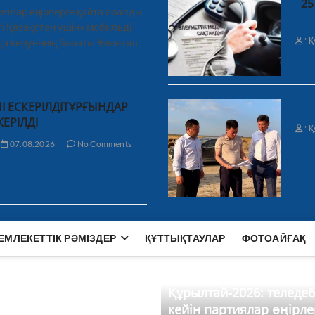
25
иялар өңірлерге қайта оралды
і Қазақстан үшін» мобильді
"Қ
а керуеннің бағыты Ұзынкөл,
І ЕСКЕРІЛДІТҰРҒЫНДАР
КЕРІЛДІ
"Қ
07.08.2026
No Comments
ЕМЛЕКЕТТІК РӘМІЗДЕР
ҚҰТТЫҚТАУЛАР
ФОТОАЙҒАҚ
Құрылтай-2026: теледе
кейін партиялар өңірле