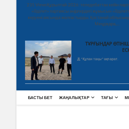
235 ViewsҚұрылтай-2026: теледебаттан кейін парт
«Әділет» партиясы өңірлердегі жұмысын «Әділетт
керуені аясында жалғастырды. Қостанай облысынд
Меңдіқара,…
ТҰРҒЫНДАР ӨТІНІШ
ЕС
"Құлан таңы" ақпарат.
БАСТЫ БЕТ
ЖАҢАЛЫҚТАР
ТАҒЫ
М