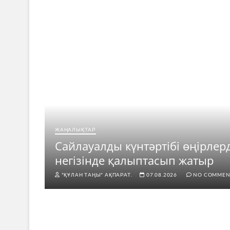
ЖАҢАЛЫҚТАР
ар
Сайлауалды күнтәртібі өңірлер
негізінде қалыптасып жатыр
"ҚҰЛАН ТАҢЫ" АҚПАРАТ.
07.08.2026
NO COMMEN