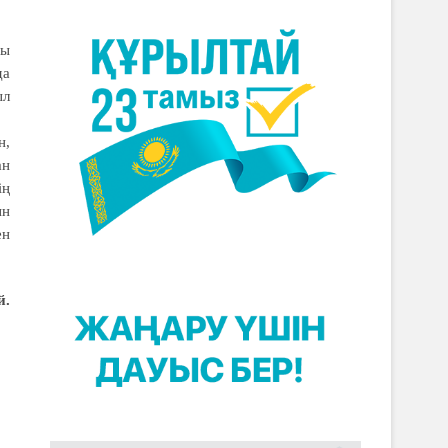
ты
да
ыл
н,
ан
ің
ын
ен
й.