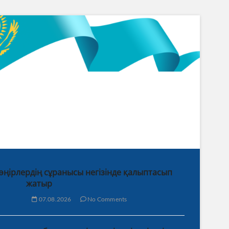
 өңірлердің сұранысы негізінде қалыптасып
жатыр
07.08.2026
No Comments