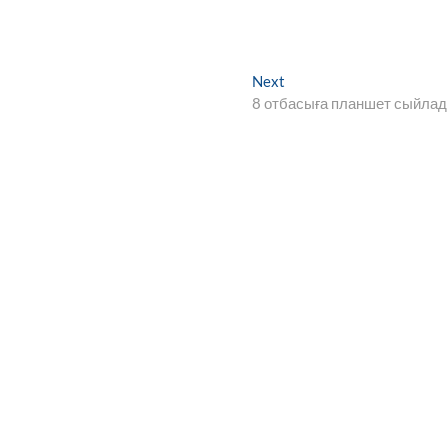
Next
Next
post:
8 отбасыға планшет сыйла