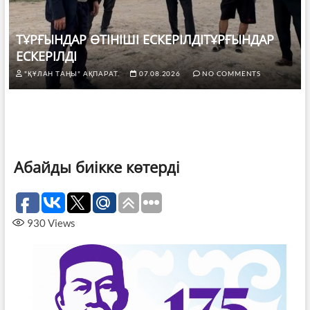
ТҰРҒЫНДАР ӨТІНІШІ ЕСКЕРІЛДІТҰРҒЫНДАР
ЕСКЕРІЛДІ
"ҚҰЛАН ТАҢЫ" АҚПАРАТ.
07.08.2026
NO COMMENTS
Абайды биікке көтерді
930
Views