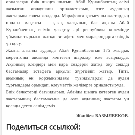
орналасқан биік шыңға шығып, Абай Құнанбаевтың есімі
жазылған жалаушаны орналастырып, өзге ауданның
жастарына сәлем жолдады. Марафонға қатысушы жастардың
ондағы мақсаты – қазақ халқының бас ақыны Абай
Құнанбаевтың есімін ұлықтау әрі республика көлемінде
ұйымдастырылып жатқан эстафета мен марафондарға өзіндік
үн қосу.
Жалпы алғанда ауданда Абай Құнанбаевтың 175 жылдық
мерейтойы аясында көптеген шаралар іске асырылуда.
Ақынның өлеңдері мен қара сөздерін жатқа оқу секілді
бастамалар эстафета арқылы жүргізіліп жатыр. Тіпті,
ақынның ән қоржынындағы туындыларды да аудан
тұрғындары орындап, әлеуметтік желілерге орналастыруда.
Биік белестерді бағындырып, Абайды шыңға көтерген аудан
жастарының бастамасына да өзге ауданның жастары үн
қосады деген сенімдеміз.
Жәнібек БАЗЫЛБЕКОВ.
Поделиться ссылкой: