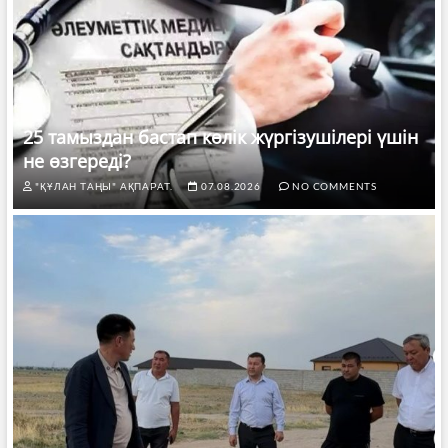
25 тамыздан бастап көлік жүргізушілері үшін
не өзгереді?
"ҚҰЛАН ТАҢЫ" АҚПАРАТ.
07.08.2026
NO COMMENTS