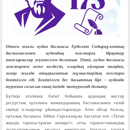
Өткен жылы аудан басшысы Ерболат Садырқұловтың
бастамасымен аудандық жастарға бірқатар
тапсырмалар жүктелген болатын. Тіпті, аудан басшысы
жастармен жеке кездесіп, олардың ойларын тыңдап,
жаңа жылда атқарылатын жұмыстардың жоспары
бекітілген еді. Бекітілген бес бағыттың бірі – ауданда
туризим саласын оның ішінде экотуризмді дамыту.
Бүгінде аталмыш бағыт бойынша аудандық жастар
ресурстық орталығы мамандарының бастамасымен талай
ілкімді іс-шаралар ұйымдастырылуда. Атап айтар болсақ,
орталық басшысы Айбек Сәрсеханұлы бастаған топ «Туған
жердің тарихы-тұнған шежіре!» атты тарихи-танымдық
экспедициясының аясында өңіріміздің бірқатар тарихи