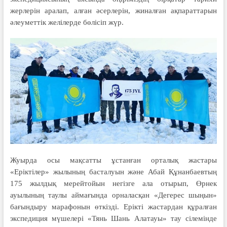
жерлерін аралап, алған әсерлерін, жиналған ақпараттарын
әлеуметтік желілерде бөлісіп жүр.
Жуырда осы мақсатты ұстанған орталық жастары
«Еріктілер» жылының басталуын және Абай Құнанбаевтың
175 жылдық мерейтойын негізге ала отырып, Өрнек
ауылының таулы аймағында орналасқан «Дегерес шыңын»
бағындыру марафонын өткізді. Ерікті жастардан құралған
экспедиция мүшелері «Тянь Шань Алатауы» тау сілемінде