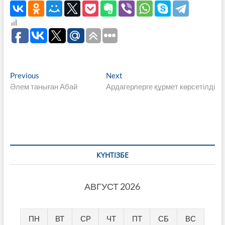
Навигация
Previous
Next
Previous
Next
post:
post:
Әлем таныған Абай
Ардагерлерге құрмет көрсетілді
по
записям
КҮНТІЗБЕ
АВГУСТ 2026
ПН
ВТ
СР
ЧТ
ПТ
СБ
ВС