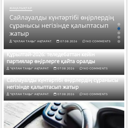
ЖАҢАЛЫҚТАР
Сайлауалды күнтәртібі өңірлердің
сұранысы негізінде қалыптасып
жатыр
"ҚҰЛАН ТАҢЫ" АҚПАРАТ.
07.08.2026
NO COMMENTS
Құрылтай-2026: теледебаттан кейін
партиялар өңірлерге қайта оралды
"ҚҰЛАН ТАҢЫ" АҚПАРАТ.
07.08.2026
NO COMMENTS
Сайлауалды күнтәртібі өңірлердің сұранысы
негізінде қалыптасып жатыр
"ҚҰЛАН ТАҢЫ" АҚПАРАТ.
07.08.2026
NO COMMENTS