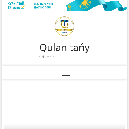
Skip
to
content
Qulan tańy
AQPARAT