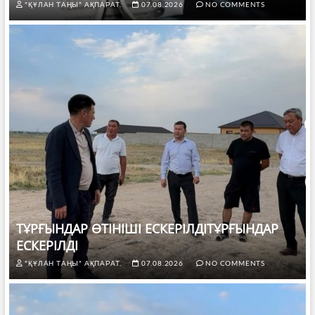
"ҚҰЛАН ТАҢЫ" АҚПАРАТ.
07.08.2026
NO COMMENTS
ТҰРҒЫНДАР ӨТІНІШІ ЕСКЕРІЛДІТҰРҒЫНДАР
ЕСКЕРІЛДІ
"ҚҰЛАН ТАҢЫ" АҚПАРАТ.
07.08.2026
NO COMMENTS