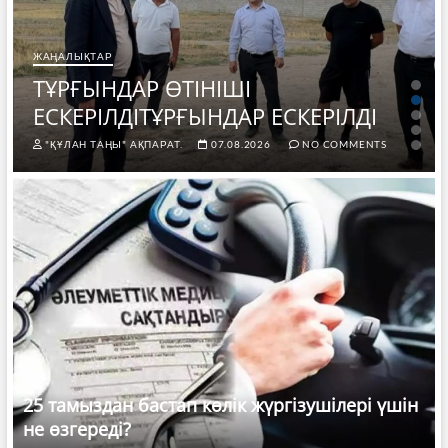
ЖАҢАЛЫҚТАР
ТҰРҒЫНДАР ӨТІНІШІ
ЕСКЕРІЛДІТҰРҒЫНДАР ЕСКЕРІЛДІ
"ҚҰЛАН ТАҢЫ" АҚПАРАТ.
07.08.2026
NO COMMENTS
25 тамыздан бастап көлік жүргізушілері үшін
не өзгереді?