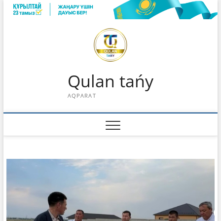
Skip
to
content
Qulan tańy
AQPARAT