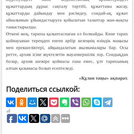
құжаттардың дұрыс сақталу тәртібі, құжаттама жасау,
құжаттарды дайындау мен рәсімдеу, сондай-ақ, құжат
айналымын ұйым­дастыруға қойылатын талаптар жан-жақты
таныстырылды.
Өткені жоқ, тарихы қалыптаспа­ған ел болмайды. Көне тарих
қой­науы­нан тереңдеп енген әрбір кезең­нің өзіндік маңызы
мен ерекшелік­тері, айқындалатын жылнамалары бар. Осы
ретте, архив ісіне жүктелетін жауапкершілік зор. Сондықдан
болар, архив шежіре қоймасы ғана емес, ұлт тарихының
алтын қазынасы болып есептеледі.
«Құлан таңы» ақпарат.
Поделиться ссылкой: