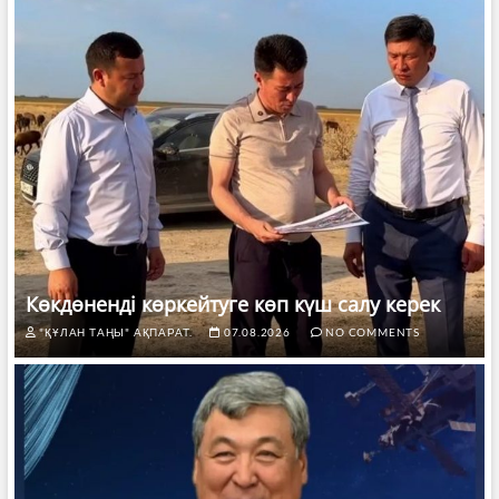
Көкдөненді көркейтуге көп күш салу керек
"ҚҰЛАН ТАҢЫ" АҚПАРАТ.
07.08.2026
NO COMMENTS