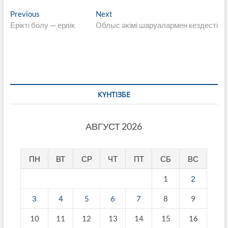
Навигация
Previous
Next
Previous
Next
post:
post:
Ерікті болу — ерлік
Облыс әкімі шаруалармен кездесті
по
записям
КҮНТІЗБЕ
АВГУСТ 2026
ПН
ВТ
СР
ЧТ
ПТ
СБ
ВС
1
2
3
4
5
6
7
8
9
10
11
12
13
14
15
16