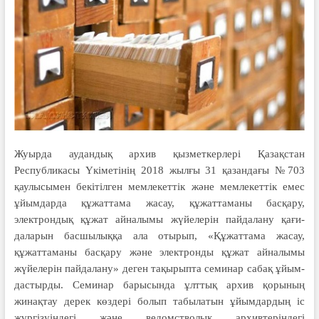
Жуырда аудандық архив қыз­мет­керлері Қазақстан
Республикасы Үкіметінің 2018 жылғы 31 қазандағы №703
қаулысымен бекітілген мем­ле­кеттік және мемлекеттік емес
ұйым­­дарда құжаттама жасау, құ­жат­таманы басқару,
электрондық құ­жат айналымы жүйелерін пайдалану қа­ғи­
даларын басшылыққа ала отырып, «Құжаттама жасау,
құжаттаманы басқару және электронды құжат айналымы
жүйелерін пайдалану» де­ген тақырыпта семинар сабақ ұйым­
дастырды. Семинар барысында ұлт­тық архив қорының
жинақтау дерек көздері болып табылатын ұйымдар­дың іс
жүргізуіндегі және ведомство­лық архивтеріндегі