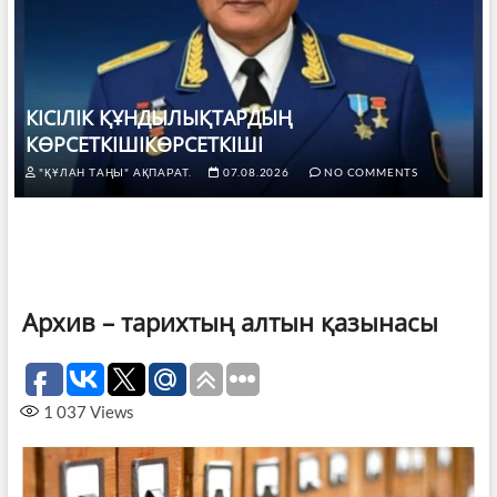
КІСІЛІК ҚҰНДЫЛЫҚТАРДЫҢ
КӨРСЕТКІШІКӨРСЕТКІШІ
"ҚҰЛАН ТАҢЫ" АҚПАРАТ.
07.08.2026
NO COMMENTS
Архив – тарихтың алтын қазынасы
1 037
Views