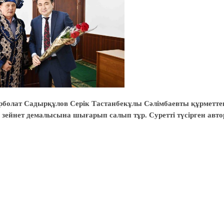
 Ерболат Садырқұлов Серік Тастанбекұлы Сәлімбаевты құрметте
зейнет демалысына шығарып салып тұр.
Суретті түсірген авто