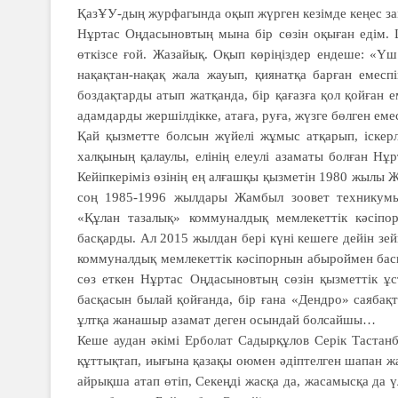
ҚазҰУ-дың журфагында оқып жүрген кезімде кеңес зам
Нұртас Оңдасыновтың мына бір сөзін оқыған едім. Ш
өткізсе ғой. Жазайық. Оқып көріңіздер ендеше: «Үш
нақақтан-нақақ жала жауып, қиянатқа барған емесп
боздақтарды атып жатқанда, бір қағазға қол қойған е
адамдарды жершілдікке, атаға, руға, жүзге бөлген еме
Қай қызметте болсын жүйелі жұмыс атқарып, іскерлі
халқының қалаулы, елінің елеулі азаматы болған Нұ
Кейіпкеріміз өзінің ең алғашқы қызметін 1980 жылы
соң 1985-1996 жылдары Жамбыл зоовет техникумы
«Құлан тазалық» коммуналдық мемлекеттік кәсіпор
басқарды. Ал 2015 жыл­­дан бері күні кешеге дейін 
коммуналдық мемлекеттік кәсіпорнын абыроймен басқ
сөз еткен Нұртас Оңдасыновтың сөзін қызметтік ұс
басқасын былай қойғанда, бір ғана «Дендро» саябақтың
ұлтқа жанашыр азамат деген осындай болсайшы…
Кеше аудан әкімі Ерболат Садырқұлов Серік Тастанб
құттықтап, иығына қазақы оюмен әдіптелген шапан ж
айрықша атап өтіп, Секеңді жасқа да, жасамысқа да үл