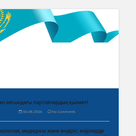
ан аясындағы партиялардың қызметі
06.08.2026
No Comments
кология, медицина және өндіріс: өңірлерде