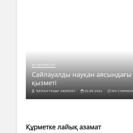
ЖАҢАЛЫҚТАР
рі
Сайлауалды науқан аясындағы
қызметі
"ҚҰЛАН ТАҢЫ" АҚПАРАТ.
06.08.2026
NO COMMEN
Құрметке лайық азамат