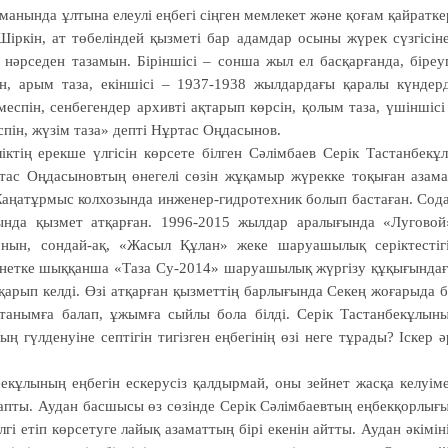
анында ұлтына елеулі еңбегі сіңген мемлекет және қоғам қайратке
іркін, ат төбеліндей қызметі бар адамдар осыны жүрек сүзгісін
 нәрседен тазамын. Біріншісі – сонша жыл ел басқарғанда, біреу
ін, арым таза, екіншісі – 1937-1938 жылдардағы қаралы күндер
меспін, сенбегендер архивті ақтарып көрсін, қолым таза, үшіншісі
спін, жүзім таза» депті Нұртас Оңдасынов.
ктің ерекше үлгісін көрсете білген Сәлімбаев Серік Тастанбекұ
ртас Оңдасыновтың өнегелі сөзін жұқамыр жүрекке тоқыған азама
 Жаңатұрмыс колхозында инженер-гидротехник болып бастаған. Сод
нда қызмет атқарған. 1996-2015 жылдар аралығында «Луговой
нын, сондай-ақ, «Жасыл Құлан» жеке шаруашылық се­рік­тестіг
зей­нет­ке шыққанша «Таза Су-2014» шаруашылық жүргізу құқығында
арып келді. Өзі атқарған қызметтің барлығында Секең жоғарыда б
танымға балап, ұжымға сыйлы бола білді. Серік Тастанбекұлын
 гүлденуіне септігін тигізген еңбегінің өзі неге тұрады? Іскер ә
екұлының еңбегін ескерусіз қалдырмай, оны зейнет жасқа келуім
апты. Аудан басшысы өз сөзінде Серік Сәлімбаевтың еңбекқорлығ
гі етіп көрсетуге лайық азаматтың бірі екенін айтты. Аудан әкімін