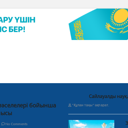
Сайлауалды науқ
 мәселелері бойынша
"Құлан таңы" ақпарат.
нысы
Э
No Comments