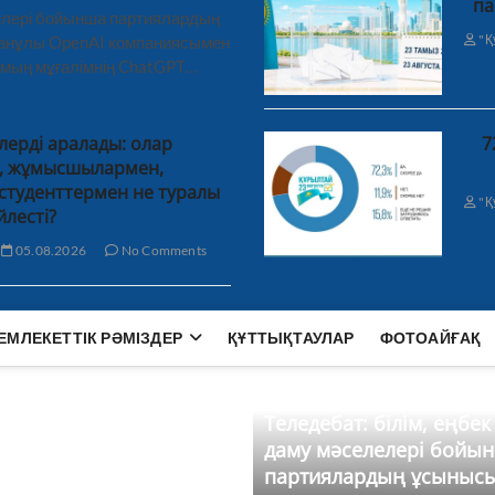
па
лелері бойынша партиялардың
"Қ
ханұлы OpenAI компаниясымен
 мың мұғалімнің ChatGPT…
лерді аралады: олар
7
н, жұмысшылармен,
студенттермен не туралы
"Қ
йлесті?
05.08.2026
No Comments
ЕМЛЕКЕТТІК РӘМІЗДЕР
ҚҰТТЫҚТАУЛАР
ФОТОАЙҒАҚ
Теледебат: білім, еңбек
даму мәселелері бойы
партиялардың ұсыныс