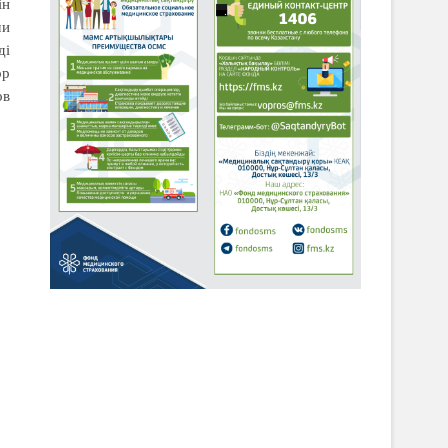
ін
ми
ді
ор
ов