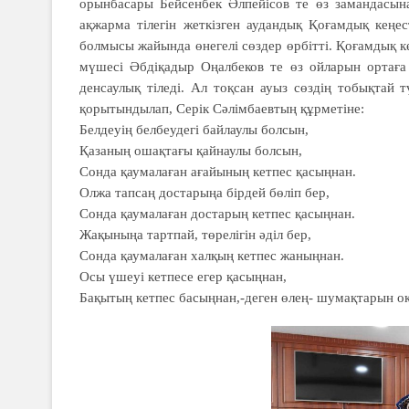
орынбасары Бейсенбек Әлпейісов те өз замандасына 
ақжарма тілегін жеткізген аудандық Қоғамдық кеңе
болмысы жайында өнегелі сөздер өрбітті. Қоғамдық 
мүшесі Әбдіқадыр Оңалбеков те өз ойларын ортаға 
денсаулық тіледі. Ал тоқсан ауыз сөздің тобықтай 
қорытындылап, Серік Сәлімбаевтың құрметіне:
Белдеуің белбеудегі байлаулы болсын,
Қазаның ошақтағы қайнаулы болсын,
Сонда қаумалаған ағайының кетпес қасыңнан.
Олжа тапсаң достарыңа бірдей бөліп бер,
Сонда қаумалаған достарың кетпес қасыңнан.
Жақыныңа тартпай, төрелігін әділ бер,
Сонда қаумалаған халқың кетпес жаныңнан.
Осы үшеуі кетпесе егер қасыңнан,
Бақытың кетпес басыңнан,-деген өлең- шумақтарын оқ