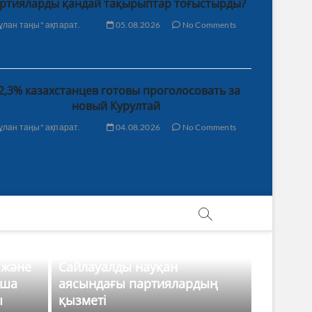
ртияларды қандай тақырыптар тоғыстырды?
ұлан таңы" ақпарат.
05.08.2026
No Comments
2,3% казахстанцев готовы проголосовать за
новый Курултай
ұлан таңы" ақпарат.
04.08.2026
No Comments
 және
Сайлауалды науқан
нша
аясындағы партиялардың
ы
қызметі