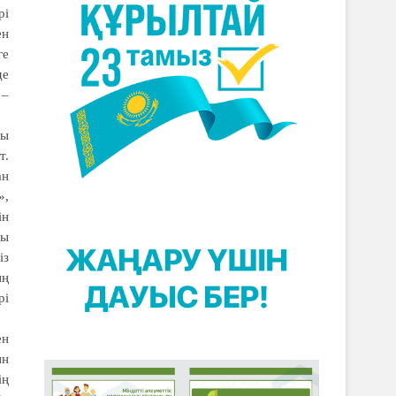
рі
ен
ге
де
 –
лы
т.
ан
»,
ін
ғы
із
ың
рі
ен
ын
ің