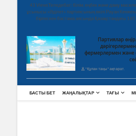
43 ViewsТеледебат: білім, еңбек және даму мәсе
ұсынысы «Әділет» партиясының өкілі Рауан Кенже
бірлескен бастама аясында Қазақстандағы 160
Партиялар өңір
дәрігерлерме
фермерлермен және 
сө
"Құлан таңы" ақпарат.
БАСТЫ БЕТ
ЖАҢАЛЫҚТАР
ТАҒЫ
М