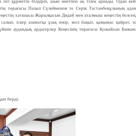
ізгі құрметін білдіріп, шын ниетпен ақ тілек арнады. Одан кей
стің төрағасы Пазыл Сүлейменов те Серік Тастанбекұлының ада
кеңестің хатшысы Жарылқасын Дидай мен аталмыш кеңестің белсен
салып, іскер азаматқа ұзақ өмір, мол бақыт, қажымас қайрат, з
түйінін аудандық ардагерлер Кеңесінің төрағасы Қожайхан Бижан
ып берді.