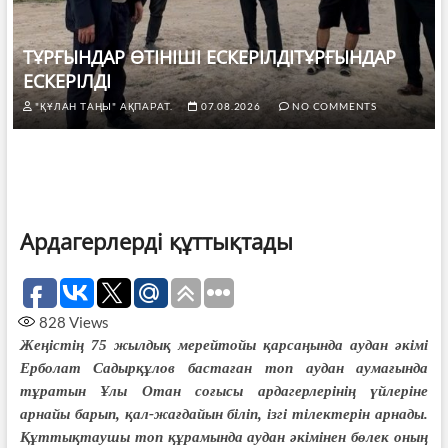
ТҰРҒЫНДАР ӨТІНІШІ ЕСКЕРІЛДІТҰРҒЫНДАР
ЕСКЕРІЛДІ
"ҚҰЛАН ТАҢЫ" АҚПАРАТ.
07.08.2026
NO COMMENTS
Ардагерлерді құттықтады
828
Views
Жеңістің 75 жылдық мерейтойы қарсаңында аудан әкімі
Ерболат Садырқұлов бастаған топ аудан аумағында
тұратын Ұлы Отан соғысы ардагерлерінің үйлеріне
арнайы барып, қал-жағдайын біліп, ізгі тілектерін арнады.
Құттықтаушы топ құрамында аудан әкімінен бөлек оның