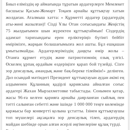
Биыл еліміздің әр аймағында тұра­тын ардагерлерге Мемлекет
басшысы Қасым-Жомарт Тоқаев арнайы құт­тықтау хатын
жолдаған. Аталмыш хатта: « Құрметті ардагер (ардагердің
аты-жөні жазылған)! Сізді Ұлы Отан соғысындағы Жеңістің
75 жылдығы­мен шын жүректен құттықтаймын! Сіздер­дің
адамзат тарихындағы ерен ерліктеріңіз бүгінгі бейбіт
өмірімізге, жарқын болашағымызға жол ашты. Бұл ешқашан
ұмытылмайды. Ардагерлеріміздің даңқты өмір жолы –
Отанға құрмет етудің және патриотизм­нің озық үлгісі.
Өскелең ұрпақ әрдайым өздеріңізге қарап бой түзейді. Сізге
зор денсаулық, амандық және бақ-береке тілеймін!» делінген.
Дәл осындай мәтіндегі Президент құт­тықтауын аудан әкімі ең
алдыменен Құланның қадірлі қариясына айналған соғыс
ардагері Жахан Мырзахметовке табыстады. Сонымен қатар,
жасы 96-ға келген қарияға арнайы даярланған сыйлық пен
тәтті салынған себетті және ішінде 1 000 000 теңге көлемінде
қаржысы бар конвертті қолына ұстатты. Ізінен құттықтаушы
топ мүшелері ақ­сақалға зор денсаулық тілеп, ардагер­дің
майдан шебінде орын алған әсерлі әңгімелеріне құлақ түрді.