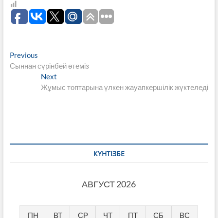
Навигация
Previous
Previous
post:
Сыннан сүрінбей өтеміз
по
Next
Next
записям
post:
Жұмыс топтарына үлкен жауапкершілік жүктеледі
КҮНТІЗБЕ
АВГУСТ 2026
ПН
ВТ
СР
ЧТ
ПТ
СБ
ВС