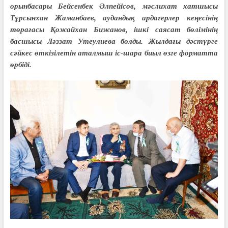
орынбасары Бейсенбек Әлпейісов, мәслихат хатшысы
Тұрсынхан Жаманбаев, аудандық ардагерлер кеңесінің
төрағасы Қожайхан Бижанов, ішкі саясат бөлімінің
басшысы Ләззат Утеулиева болды. Жылдағы дәстүрге
сәйкес өткізілетін аталмыш іс-шара биыл өзге форматта
өрбіді.