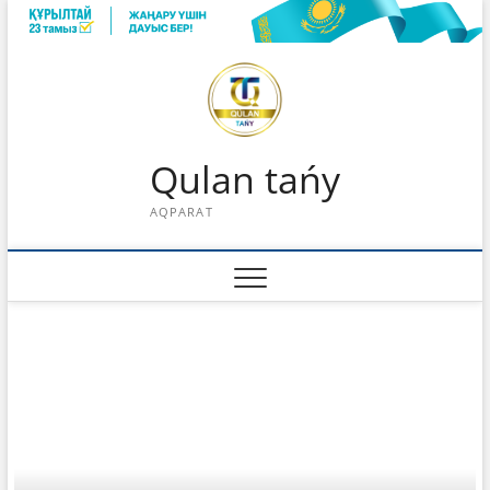
Skip
to
content
Qulan tańy
AQPARAT