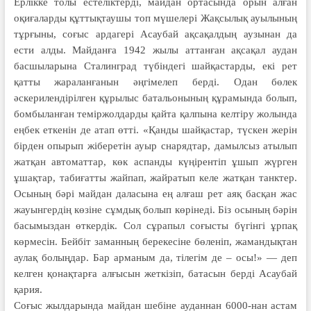
Ерлікке толы естеліктерді, майдан ортасында орын алған
оқиғаларды құт­тықтаушы топ мүшелері Жақсылық ауылының
тұрғыны, соғыс ардагері Асаубай ақсақалдың аузынан да
ести алды. Майданға 1942 жылы аттанған ақсақал аудан
басшыларына Сталинград түбіндегі шайқастарды, екі рет
қатты жараланғанын әңгімелеп берді. Одан бөлек
әскерилендірілген құрылыс батальонының құрамында болып,
бом­бы­ланған теміржолдарды қайта қал­пына келтіру жолында
еңбек еткенін де атап өтті. «Қанды шайқастар, түскен жерін
бірден опырып жіберетін ауыр снарядтар, дамылсыз атылып
жатқан автоматтар, көк аспанды күңірентіп ұшып жүрген
ұшақтар, табиғатты жай­пап, жайратып келе жатқан танктер.
Осының бәрі майдан даласына ең алғаш рет аяқ басқан жас
жауынгер­дің көзіне сұмдық болып көрінеді. Біз осының бәрін
басымыздан өткердік. Сол сұрапыл соғысты бүгінгі ұрпақ
көр­месін. Бейбіт заманның берекесіне бө­ле­ніп, жамандықтан
аулақ болың­дар. Бар арманым да, тілегім де – осы!» — деп
келген қонақтарға алғысын жеткізіп, батасын берді Асаубай
қария.
Соғыс жылдарында майдан шебіне ауданнан 6000-нан астам