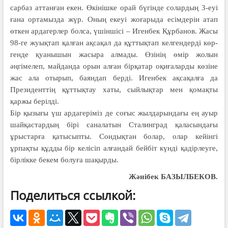
сарбаз аттан­ған екен. Өкінішке орай бүгінде солар­дың 3-еуі
ғана ортамызда жүр. Оның екеуі жоғарыда есімдерін атап
өткен ардагерлер болса, үшіншісі – Игенбек Құрбанов. Жасы
98-ге жуықтап қалған ақса­қал да құттықтап келгендерді көр­
ген­де қуанышын жасыра алмады. Өзінің өмір жолын
әңгімелеп, майданда орын ал­ған бірқатар оқиғаларды көзіне
жас ала отырып, баяндап берді. Игенбек ақсақал­­­ға да
Президенттің құттықтау хаты, сый­лықтар мен қомақты
қаржы берілді.
Бір қызығы үш ардагеріміз де соғыс жылдарындағы ең ауыр
шайқастар­дың бірі саналатын Сталинград қаласын­дағы
ұрыстарға қатысыпты. Сондық­тан болар, олар кейінгі
ұрпақты құд­ды бір келісіп алғандай бейбіт күн­ді қадірлеуге,
бірлікке бекем болуға шақырды.
Жәнібек БАЗЫЛБЕКОВ.
Поделиться ссылкой: