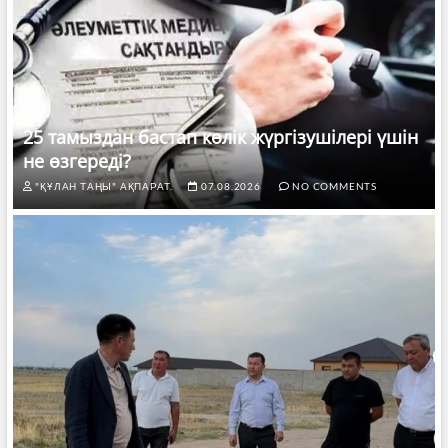
25 тамыздан бастап көлік жүргізушілері үшін
не өзгереді?
"ҚҰЛАН ТАҢЫ" АҚПАРАТ.
07.08.2026
NO COMMENTS