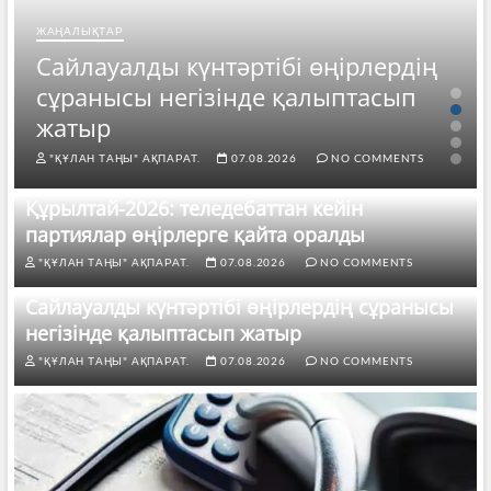
ЖАҢАЛЫҚТАР
Сайлауалды күнтәртібі өңірлердің
сұранысы негізінде қалыптасып
жатыр
"ҚҰЛАН ТАҢЫ" АҚПАРАТ.
07.08.2026
NO COMMENTS
Құрылтай-2026: теледебаттан кейін
партиялар өңірлерге қайта оралды
"ҚҰЛАН ТАҢЫ" АҚПАРАТ.
07.08.2026
NO COMMENTS
Сайлауалды күнтәртібі өңірлердің сұранысы
негізінде қалыптасып жатыр
"ҚҰЛАН ТАҢЫ" АҚПАРАТ.
07.08.2026
NO COMMENTS