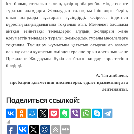
істі болып, сотталып келген, қазір пробация бөлімінде есепте
тұратын адамдарға Жолдаудың толық мәтінін оқып беріп,
оның маңызды тұстарын түсіндірді. Әсіресе, індетпен
күрестің маңыздылығына тоқталып өтіп, Мемлекет басшысы
айтқан зейнетақы төлемдерін алудың жолдарын және
әлеуметтік төлемдер туралы, жемқорлық туралы мәселелерге
тоқталды. Түсіндіру жұмысына қатысып отырған әр азамат
осынау саяси құжаттың өмірден ерекше орын алатынын және
Президент Жолдауына бүкіл ел болып қолдау көрсететінін
білдірді.
А. Тағашбаева,
пробация қызметінің инспекторы, әділет қызметінің аға
лейтенанты.
Поделиться ссылкой: