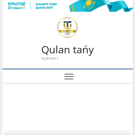
Skip
to
content
Qulan tańy
AQPARAT