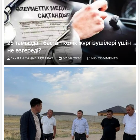
25 тамыздан бастап көлік жүргізушілері үшін
не өзгереді?
"ҚҰЛАН ТАҢЫ" АҚПАРАТ.
07.08.2026
NO COMMENTS