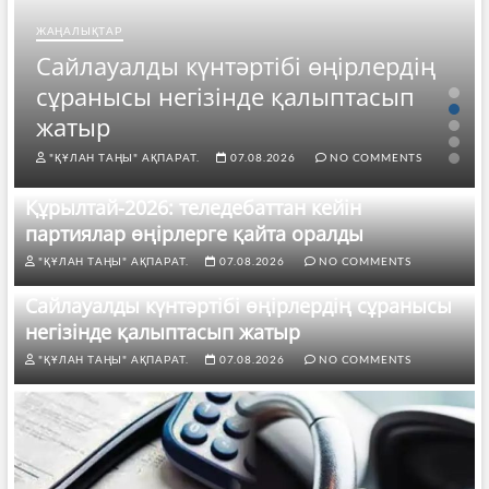
ЖАҢАЛЫҚТАР
Сайлауалды күнтәртібі өңірлердің
сұранысы негізінде қалыптасып
жатыр
"ҚҰЛАН ТАҢЫ" АҚПАРАТ.
07.08.2026
NO COMMENTS
Құрылтай-2026: теледебаттан кейін
партиялар өңірлерге қайта оралды
"ҚҰЛАН ТАҢЫ" АҚПАРАТ.
07.08.2026
NO COMMENTS
Сайлауалды күнтәртібі өңірлердің сұранысы
негізінде қалыптасып жатыр
"ҚҰЛАН ТАҢЫ" АҚПАРАТ.
07.08.2026
NO COMMENTS