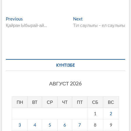
Навигация
Previous
Next
Previous
Next
post:
post:
Қайран Ыбырай-ай…
Тіл саулығы – ел саулығы
по
записям
КҮНТІЗБЕ
АВГУСТ 2026
ПН
ВТ
СР
ЧТ
ПТ
СБ
ВС
1
2
3
4
5
6
7
8
9