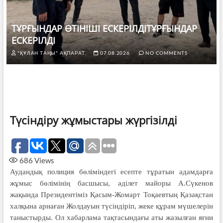
ТҰРҒЫНДАР ӨТІНІШІ ЕСКЕРІЛДІТҰРҒЫНДАР
ЕСКЕРІЛДІ
"ҚҰЛАН ТАҢЫ" АҚПАРАТ.
07.08.2026
NO COMMENTS
Түсіндіру жұмыстары жүргізілді
686
Views
Аудандық полиция бөліміндегі есепте тұратын адамдарға
жұмыс бөлімінің басшысы, әділет майоры А.Сүкенов
жақында Президентіміз Қасым-Жомарт Тоқаевтың Қазақстан
халқына арнаған Жолдауын түсіндіріп, жеке құрам мүшелерін
таныстырды. Ол хабарлама тақтасындағы аты жазылған яғни