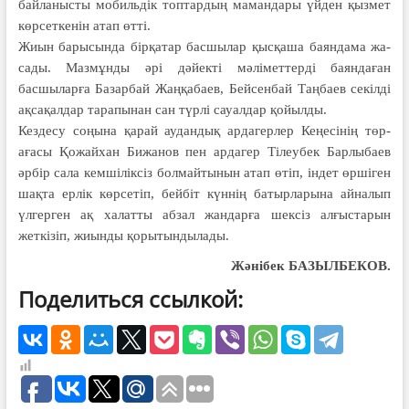
байланысты мобильдік топ­тардың маман­дары үйден қызмет
көрсет­кенін атап өтті.
Жиын барысында бірқатар басшы­лар қысқаша баяндама жа­
сады. Мазмұнды әрі дәйекті мәлі­меттерді баяндаған
басшыларға Базарбай Жаңқабаев, Бейсенбай Таңбаев секілді
ақсақалдар тарапынан сан түрлі сауалдар қойылды.
Кездесу соңына қарай аудан­дық ардагерлер Кеңесінің төр­
ағасы Қожайхан Бижанов пен арда­гер Тілеубек Барлыбаев
әрбір сала кемшіліксіз болмайтынын атап өтіп, індет өршіген
шақта ерлік көрсетіп, бейбіт күннің батыр­ларына айналып
үлгерген ақ халатты абзал жандарға шек­сіз алғыстарын
жеткізіп, жиын­ды қорытындылады.
Жәнібек БАЗЫЛБЕКОВ.
Поделиться ссылкой: