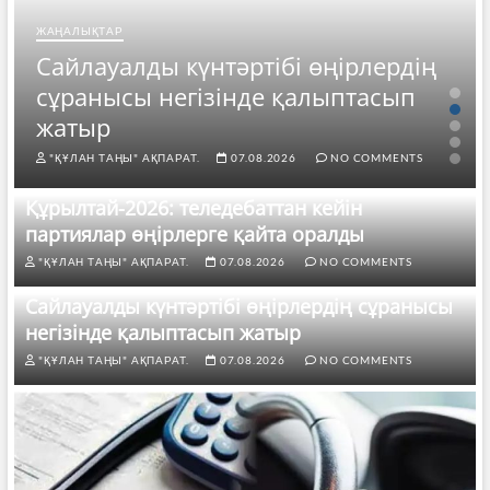
ЖАҢАЛЫҚТАР
Сайлауалды күнтәртібі өңірлердің
сұранысы негізінде қалыптасып
жатыр
"ҚҰЛАН ТАҢЫ" АҚПАРАТ.
07.08.2026
NO COMMENTS
Құрылтай-2026: теледебаттан кейін
партиялар өңірлерге қайта оралды
"ҚҰЛАН ТАҢЫ" АҚПАРАТ.
07.08.2026
NO COMMENTS
Сайлауалды күнтәртібі өңірлердің сұранысы
негізінде қалыптасып жатыр
"ҚҰЛАН ТАҢЫ" АҚПАРАТ.
07.08.2026
NO COMMENTS