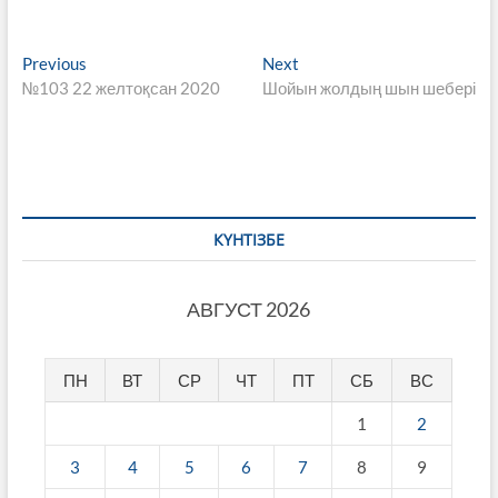
Навигация
Previous
Next
Previous
Next
post:
post:
№103 22 желтоқсан 2020
Шойын жолдың шын шебері
по
записям
КҮНТІЗБЕ
АВГУСТ 2026
ПН
ВТ
СР
ЧТ
ПТ
СБ
ВС
1
2
3
4
5
6
7
8
9