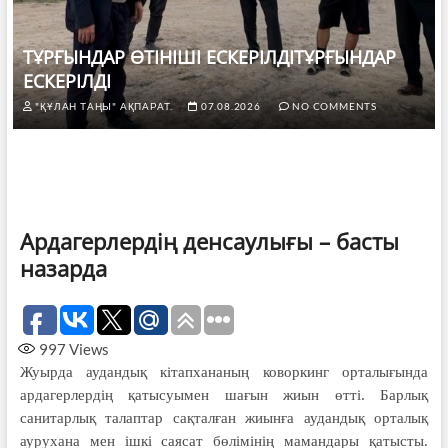
ТҰРҒЫНДАР ӨТІНІШІ ЕСКЕРІЛДІТҰРҒЫНДАР
ЕСКЕРІЛДІ
"ҚҰЛАН ТАҢЫ" АҚПАРАТ.
07.08.2026
NO COMMENTS
Ардагерлердің денсаулығы – басты
назарда
997
Views
Жуырда аудандық кітап­ха­наның коворкинг орталы­ғын­да
ардагерлердің қатысуы­мен шағын жиын өтті. Бар­­лық
санитарлық талаптар сақ­­талған жиынға аудандық орта­лық
аурухана мен ішкі саясат бөлімінің мамандары қатыс­ты.