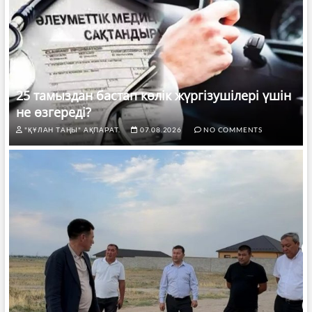
25 тамыздан бастап көлік жүргізушілері үшін
не өзгереді?
"ҚҰЛАН ТАҢЫ" АҚПАРАТ.
07.08.2026
NO COMMENTS