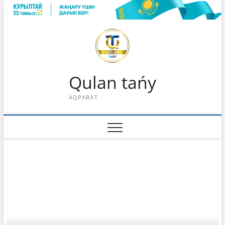
Skip
to
content
Qulan tańy
AQPARAT