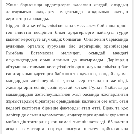
Жиын барысында ардагер­лерге жасалған жағдай, олардың
денсаулығын жақсарту мақсатында атқарылып жатқан
жұмыс­тар сараланды.
Бірден айта кетейік, елімізде ғана емес, әлем бойынша өрші­
ген індеттің кесірінен биыл ардагер­лерге лайықты түрде
қызмет көрсетуге мүмкіндік бол­маған. Оны жиын барысында
аудан­дық орталық аурухана бас дәрігері­нің орынбасары
Рымбала Ес­темесова мәлімдеп, осындай мәндегі
олқылықтардың орын алғанын да жасырмады. Дәрігер­дің
айтуынша аталмыш келең­сіздіктің орын алуына еліміздің бас
санитарының қарттарға бай­ланысты қаулысы, сондай-ақ, ма­
мандардың жетіспеушілігі қатты әсер еткендігін жеткізді.
Жиында әріптесінің сөзін қостай кеткен Гүлзат Үкібаева да
мамандардың жетіспеушілігінен жыл басында жоспарланған
жұмыстардың бірқатары орындалмай қалғанын сөз етіп, оған
кедергі келтірген бірнеше факторды атап өтті. Бірақ та қос
дәрігер де осыған қарамастан, ардагерлерге арнайы құрылған
мобильдік топтардың көп көмегі тигенін жеткізді. 65 жастан
асқан азаматтарға сыртқа шығуға шектеу қойылғанына