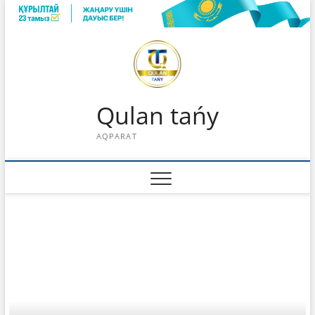
Skip
to
content
Qulan tańy
AQPARAT