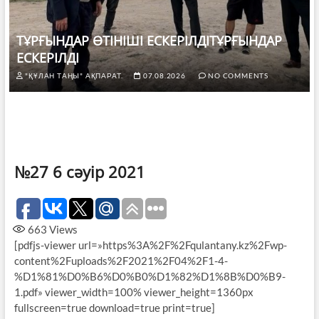
ТҰРҒЫНДАР ӨТІНІШІ ЕСКЕРІЛДІТҰРҒЫНДАР
ЕСКЕРІЛДІ
"ҚҰЛАН ТАҢЫ" АҚПАРАТ.
07.08.2026
NO COMMENTS
№27 6 сәуір 2021
663
Views
[pdfjs-viewer url=»https%3A%2F%2Fqulantany.kz%2Fwp-
content%2Fuploads%2F2021%2F04%2F1-4-
%D1%81%D0%B6%D0%B0%D1%82%D1%8B%D0%B9-
1.pdf» viewer_width=100% viewer_height=1360px
fullscreen=true download=true print=true]