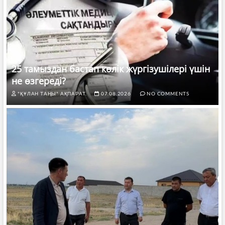
25 тамыздан бастап көлік жүргізушілері үшін
не өзгереді?
"ҚҰЛАН ТАҢЫ" АҚПАРАТ.
07.08.2026
NO COMMENTS