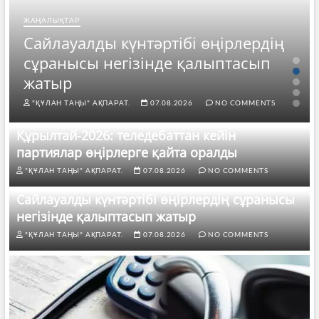
ЖАҢАЛЫҚТАР
Сайлауалды күнтәртібі өңірлердің
сұранысы негізінде қалыптасып
жатыр
"ҚҰЛАН ТАҢЫ" АҚПАРАТ.
07.08.2026
NO COMMENTS
Құрылтай-2026: теледебаттан кейін
партиялар өңірлерге қайта оралды
"ҚҰЛАН ТАҢЫ" АҚПАРАТ.
07.08.2026
NO COMMENTS
Сайлауалды күнтәртібі өңірлердің сұранысы
негізінде қалыптасып жатыр
"ҚҰЛАН ТАҢЫ" АҚПАРАТ.
07.08.2026
NO COMMENTS