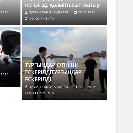
негізінде қалыптасып жатыр
.2026
"ҚҰЛАН ТАҢЫ" АҚПАРАТ.
07.08.2026
NO COMMENTS
ік
ТҰРҒЫНДАР ӨТІНІШІ
ЕСКЕРІЛДІТҰРҒЫНДАР
.2026
ЕСКЕРІЛДІ
І ЕСКЕРІЛДІТҰРҒЫНДАР
ЖАҢАЛЫҚТ
"ҚҰЛАН ТАҢЫ" АҚПАРАТ.
07.08.2026
Көкдө
NO COMMENTS
8.2026
NO COMMENTS
"ҚҰЛАН Т