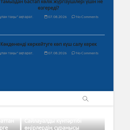
 тамыздан бастап көлік жүргізушілері үшін не
өзгереді?
ұлан таңы" ақпарат.
07.08.2026
No Comments
Көкдөненді көркейтуге көп күш салу керек
ұлан таңы" ақпарат.
07.08.2026
No Comments
баттан
Сайлауалды күнтәртібі
рге
өңірлердің сұранысы