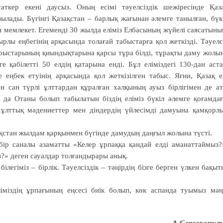
саткер екені даусыз. Оның есімі тәуелсіздік шежіресінде Қаз
азылады. Бүгінгі Қазақстан – барлық жағынан әлемге танылған, бүк
н мемлекет. Егеменді 30 жылда еліміз Елбасының жүйелі саясатыны
ы еңбегінің арқасында толағай табыстарға қол жеткізді. Тәуелс
арыстарының қиындықтарына қарсы тұра білді, тұрақты даму жолы
ге қабілетті 50 елдің қатарына енді. Бұл еліміздегі 130-дан аст
 еңбек етуінің арқасында қол жеткізілген табыс. Яғни, Қазақ е
н сан түрлі ұлттардан құралған халқының ауыз бірлігімен де а
 да Отаны болып табылатын біздің еліміз бүкіл әлемге қоғамда
 ұлттық мәдениеттер мен діндердің үйлесімді дамуына қамқорл
ақстан жылдам қарқынмен бүгінде дамудың даңғыл жолына түсті.
р саналы азаматты «Келер ұрпаққа қандай елді аманаттаймыз?
із?» деген сауалдар толғандырары анық.
 білегіміз – бірлік. Тәуелсіздік – тәңірдің бізге берген үлкен бақыт
ліміздің ұрпағының еңсесі биік болып, көк аспанда туымыз мәң
А.Сәрсеханұл