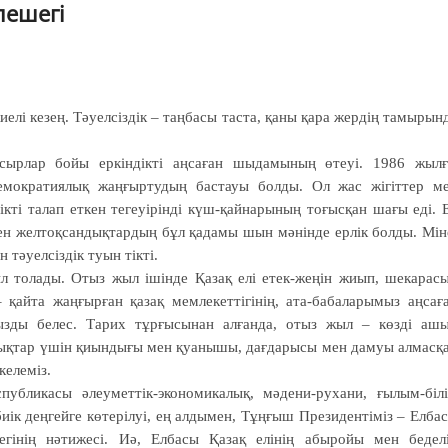
елешегі
иелі кезең. Тәуелсіздік – таңбасы таста, қаны қара жердің тамырын
ғасырлар бойы еркіндікті аңсаған шыдамының өтеуі. 1986 жыл
 демократиялық жаңғыртудың бастауы болды. Ол жас жігіттер м
кті талап еткен тегеуірінді күш-қайнарының тоғысқан шағы еді. 
ген желтоқсандықтардың бұл қадамы шын мәнінде ерлік болды. Мін
 тәуелсіздік туын тікті.
жыл толады. Отыз жыл ішінде Қазақ елі етек-жеңін жиып, шекарас
 қайта жаңғырған қазақ мемлекеттігінің, ата-бабаларымыз аңсағ
ңызды белес. Тарих тұрғысынан алғанда, отыз жыл – көзді аш
алықтар үшін қиындығы мен қуанышы, дағдарысы мен дамуы алмасқ
келеміз.
еспубликасы әлеуметтік-экономикалық, мәдени-рухани, ғылым-біл
биік деңгейге көтерілуі, ең алдымен, Тұңғыш Президентіміз – Елба
гінің нәтижесі. Иә, Елбасы Қазақ елінің абыройы мен бедел