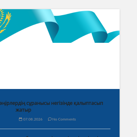
 өңірлердің сұранысы негізінде қалыптасып
жатыр
07.08.2026
No Comments