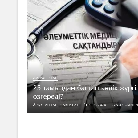
ЖАҢАЛЫҚТАР
25 тамыздан бастап көлік жүргі
өзгереді?
"ҚҰЛАН ТАҢЫ" АҚПАРАТ.
07.08.2026
NO COMMEN