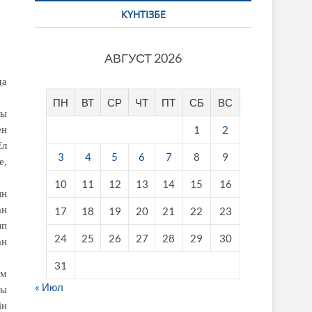
КҮНТІЗБЕ
АВГУСТ 2026
да
ПН
ВТ
СР
ЧТ
ПТ
СБ
ВС
ғы
1
2
ен
Ел
3
4
5
6
7
8
9
е,
10
11
12
13
14
15
16
ын
ан
17
18
19
20
21
22
23
ып
24
25
26
27
28
29
30
ан
31
ім
« Июл
сы
ін