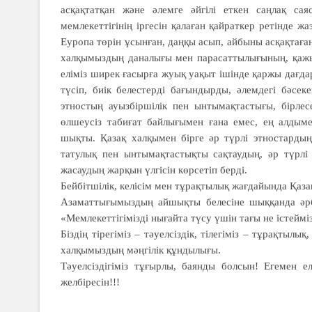
асқақтатқан және әлемге әйгілі еткен саңлақ сая
мемлекеттігінің іргесін қалаған қайраткер ретінде ж
Еуропа төрін ұсынған, даңқы асып, айбыны асқақтаға
халқымыздың даналығы мен парасаттылығының, қажырл
еліміз ширек ғасырға жуық уақыт ішінде қаржы дағд
түсіп, биік белестерді бағындырды, әлемдегі бәсеке
этностың ауызбіршілік пен ынтымақтастығы, бірлесе
өлшеусіз табиғат байлығымен ғана емес, ең алдыме
шықты. Қазақ халқымен бірге әр түрлі этностардың
татулық пен ынтымақтастықты сақтаудың, әр түрлі
жасаудың жарқын үлгісін көрсетіп берді.
Бейбітшілік, келісім мен тұрақтылық жағдайында Қаз
Азаматтығымыздың айшықты белесіне шыққанда әрбі
«Мемлекеттігімізді нығайта түсу үшін тағы не істейм
Біздің тірегіміз – тәуелсіздік, тілегіміз – тұрақтылық,
халқымыздың мәңгілік құндылығы.
Тәуелсіздігіміз тұғырлы, баянды болсын! Егемен е
желбіресін!!!