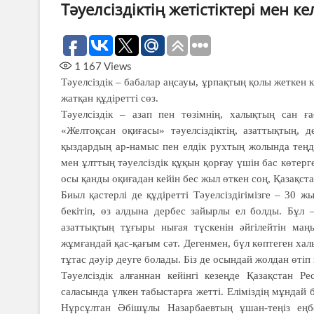
Тәуелсіздіктің жетістіктері мен к
1 167
Views
Тәуелсіздік – бабалар аңсауы, ұрпақтың қолы жеткен к
жатқан құдіретті сөз.
Тәуелсіздік – азап пен төзімнің, халықтың сан 
«Желтоқсан оқиғасы» тәуелсіздіктің, азаттықтың,
қыздардың ар-намыс пен елдік рухтың жолында теңді
мен ұлттың тәуелсіздік құқын қорғау үшін бас көтер
осы қанды оқиғадан кейін бес жыл өткен соң, Қазақстан
Биыл қастерлі де құдіретті Тәуелсіздігімізге – 30 
бекітіп, өз алдына дербес зайырлы ел болды. Бұл –
азаттықтың тұғыры нығая түскенін әйгілейтін ма
жұмғандай қас-қағым сәт. Дегенмен, бүл көптеген х
тұтас дәуір деуге болады. Біз де осындай жолдан өтіп 
Тәуелсіздік алғаннан кейінгі кезеңде Қазақстан Р
саласында үлкен табыстарға жетті. Еліміздің мұндай 
Нұрсұлтан Әбішұлы Назарбаевтың ұшан-теңіз еңбе