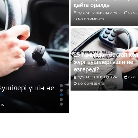
қайта оралды
"ҚҰЛАН ТАҢЫ" АҚПАРАТ.
07.08
NO COMMENTS
25 тамыздан бастап көл
жүргізушілері үшін не
өзгереді?
"ҚҰЛАН ТАҢЫ" АҚПАРАТ.
07.08
ЖАҢАЛЫҚТАР
NO COMMENTS
зушілері үшін не
ТҰРҒЫНДАР ӨТІНІШ
ЕСКЕРІЛДІ
TS
"ҚҰЛАН ТАҢЫ" АҚПАРАТ.
07.0