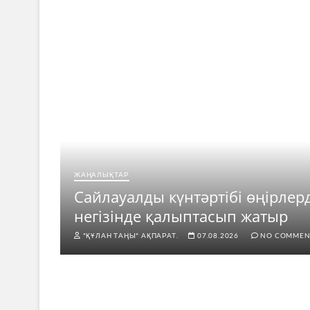
ЖАҢАЛЫҚТАР
ар
Сайлауалды күнтәртібі өңірлер
негізінде қалыптасып жатыр
"ҚҰЛАН ТАҢЫ" АҚПАРАТ.
07.08.2026
NO COMMEN