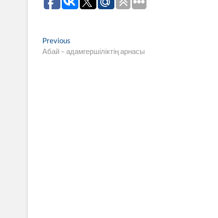
Навигация
Previous
Previous
post:
Абай – адамгершіліктің арнасы
по
записям