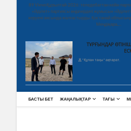
89 ViewsҚұрылтай-2026: теледебаттан кейін парти
«Әділет» партиясы өңірлердегі жұмысын «Әділетт
керуені аясында жалғастырды. Қостанай облысынд
Меңдіқара,…
ТҰРҒЫНДАР ӨТІНІШ
ЕС
"Құлан таңы" ақпарат.
БАСТЫ БЕТ
ЖАҢАЛЫҚТАР
ТАҒЫ
М