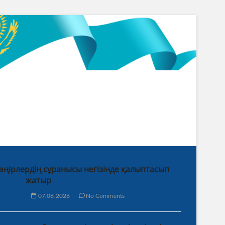
 өңірлердің сұранысы негізінде қалыптасып
жатыр
07.08.2026
No Comments