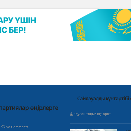
Сайлауалды күнтәртібі
 партиялар өңірлерге
"Құлан таңы" ақпарат.
No Comments