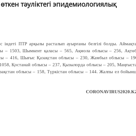
өткен тәуліктегі эпидемиологиялық
ус індеті ПТР арқылы расталып ауырғаны белгілі болды. Аймақт
сы – 1503, Шымкент қаласы – 565, Ақмола облысы – 256, Ақтө
сы – 416, Шығыс Қазақстан облысы – 230, Жамбыл облысы – 19
 1058, Қостанай облысы – 237, Қызылорда облысы – 205, Маңғыст
азақстан облысы – 158, Түркістан облысы – 144. Жалпы ел бойын
CORONAVIRUS2020.K