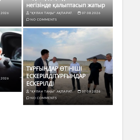
негізінде қалыптасып жатыр
.2026
"ҚҰЛАН ТАҢЫ" АҚПАРАТ.
07.08.2026
NO COMMENTS
ік
ТҰРҒЫНДАР ӨТІНІШІ
ЕСКЕРІЛДІТҰРҒЫНДАР
.2026
ЖАҢАЛЫҚТ
ЕСКЕРІЛДІ
 көлік жүргізушілері үшін не
ТҰРҒЫ
"ҚҰЛАН ТАҢЫ" АҚПАРАТ.
07.08.2026
ЕСКЕР
NO COMMENTS
8.2026
NO COMMENTS
"ҚҰЛАН Т