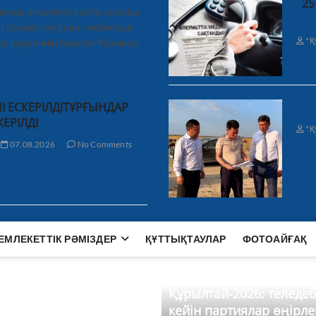
25
ялар өңірлерге қайта оралды
і Қазақстан үшін» мобильді
"Қ
а керуеннің бағыты Ұзынкөл,
І ЕСКЕРІЛДІТҰРҒЫНДАР
КЕРІЛДІ
"Қ
07.08.2026
No Comments
ЕМЛЕКЕТТІК РӘМІЗДЕР
ҚҰТТЫҚТАУЛАР
ФОТОАЙҒАҚ
Құрылтай-2026: теледе
кейін партиялар өңірле