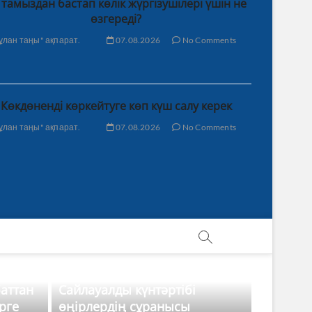
 тамыздан бастап көлік жүргізушілері үшін не
өзгереді?
ұлан таңы" ақпарат.
07.08.2026
No Comments
Көкдөненді көркейтуге көп күш салу керек
ұлан таңы" ақпарат.
07.08.2026
No Comments
баттан
Сайлауалды күнтәртібі
рге
өңірлердің сұранысы