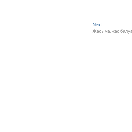
Next
Next
post:
Жасыма, жас балу