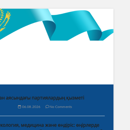
ан аясындағы партиялардың қызметі
06.08.2026
No Comments
кология, медицина және өндіріс: өңірлерде