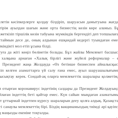
елетін кәсіпкерлерге қолдау білдіріп, шаруасын дамытуына жағд
ігірім ауылдан шағын және орта бизнестің көзін көре аламыз. Б
еткізіп тіршілік көзін табуына мүмкіндік бергендігі деп топшылағ
стаймын десе де, оның алдынан ешқандай кедергі туындаған еме
кіндікті мол етіп ұсына білді.
уға да жіті көңіл бөлінетін болады. Бұл жайлы Мемлекет басшы
 халқына арнаған «Халық бірлігі және жүйелі реформалар – 
ы. Президент жаңа Жолдауда «Өз бетінше бизнеспен айналысқы
шіп келген азаматтарға үй салу ғана емес, ауыл шаруашылығым
пысықтау керек. Сондай-ақ оларға мемлекеттік шаралары қолжетім
ып отырған коронавирус індетінің салдары да Президент Жолдауын
лаған індеттің беті қайтар емес. Күн сайын мыңдаған азаматым
ыт ұттырмай індетпен күресу шараларын дееу қолға алдық. Қазақст
санаулы мемлекеттің бірі. Біздің вакцинамыздың тиімді әрі қауіпс
ң маңызды екеніне тоқталды.