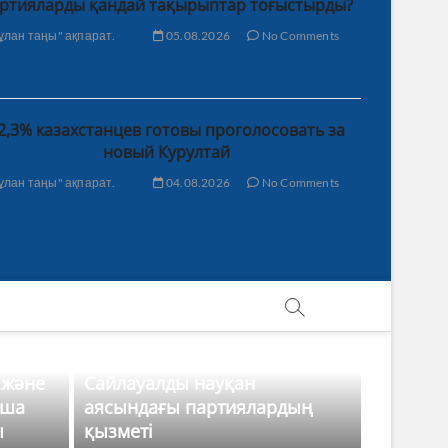
ртияларды қандай тақырыптар тоғыстырды?
ұлан таңы" ақпарат.
05.08.2026
No Comments
2,3% казахстанцев готовы проголосовать за
новый Курултай
ұлан таңы" ақпарат.
04.08.2026
No Comments
 және
Сайлауалды науқан
нша
аясындағы партиялардың
ы
қызметі