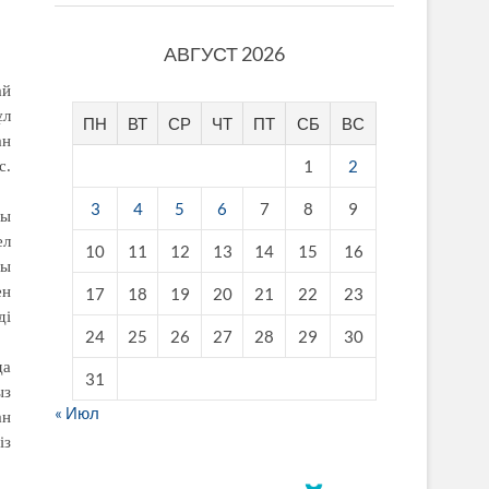
АВГУСТ 2026
ай
ұл
ПН
ВТ
СР
ЧТ
ПТ
СБ
ВС
ан
1
2
с.
3
4
5
6
7
8
9
сы
ел
10
11
12
13
14
15
16
сы
ен
17
18
19
20
21
22
23
ді
24
25
26
27
28
29
30
да
31
ыз
« Июл
ан
із