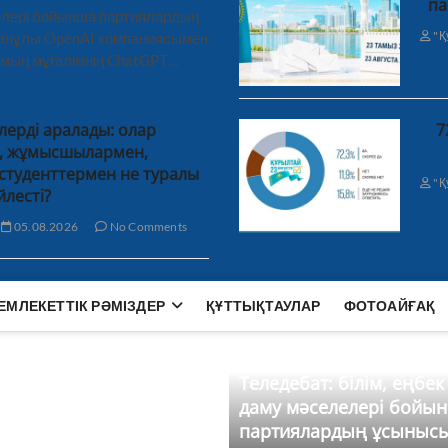
па
лелері бойынша партиялардың
"Қ
ханұлы OpenAI компаниясымен
 мың мұғалімнің ChatGPT…
лерді аралады: олар
7
н, жұмысшылармен,
студенттермен не туралы
"Қ
йлесті?
05.08.2026
No Comments
ЕМЛЕКЕТТІК РӘМІЗДЕР
ҚҰТТЫҚТАУЛАР
ФОТОАЙҒАҚ
Теледебат: білім, еңбек
даму мәселелері бойы
партиялардың ұсыныс