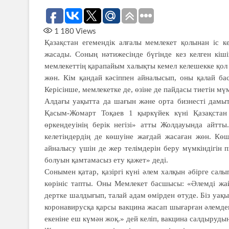
1 180
Views
Қазақстан егемендік алғалы мем­лекет қолынан іс к
жасады. Соның нәтижесінде бүгінде кез келген кіш
мемлекеттің қарапайым халықты кемел келешекке қол ж
жөн. Кім қандай кәсіппен айналысып, оны қалай ба
Керісінше, мемлекетке де, өзіне де пайдасы тиетін мүм
Алдағы уақытта да шағын және орта бизнесті дамыт
Қасым-Жомарт Тоқаев 1 қыркүйек күні Қазақстан
өркендеуінің берік негізі» атты Жолдауында айтт
келетіндердің де көшуіне жағдай жасаған жөн. Кө
айналысу үшін де жер телімдерін беру мүмкіндігін 
болуын қамтамасыз ету қажет» деді.
Сонымен қатар, қазіргі күні әлем халқын әбірге сал
көрініс тапты. Оны Мемлекет басшысы: «Әлемді жай
дертке шалдығып, талай адам өмірден өтуде. Біз уақ
коронавирусқа қарсы вакцина жасап шығарған әлемдегі 
екеніне еш күмән жоқ.» дей келіп, вакцина салдыруды