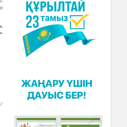
н­
ір
в,
ы.
А?