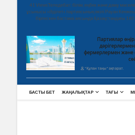
41 ViewsТеледебат: білім, еңбек және даму мәсе
ұсынысы «Әділет» партиясының өкілі Рауан Кенже
бірлескен бастама аясында Қазақстандағы 160
Партиялар өңір
дәрігерлерме
фермерлермен және 
сө
"Құлан таңы" ақпарат.
БАСТЫ БЕТ
ЖАҢАЛЫҚТАР
ТАҒЫ
М