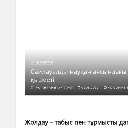
ЖАҢАЛЫҚТАР
рі
Сайлауалды науқан аясындағы
қызметі
"ҚҰЛАН ТАҢЫ" АҚПАРАТ.
06.08.2026
NO COMMEN
Жолдау – табыс пен тұрмысты дам