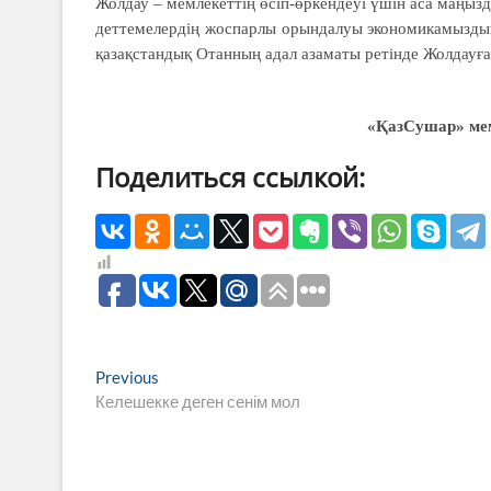
Жолдау – мемлекеттің өсіп-өркен­деуі үшін аса маңызд
дет­теме­лердің жоспарлы орын­далуы эконо­микамызд
қазақстандық Отан­ның адал азаматы ретінде Жолдауға 
«ҚазСушар» мем
Поделиться ссылкой:
Навигация
Previous
Previous
post:
Келешекке деген сенім мол
по
записям