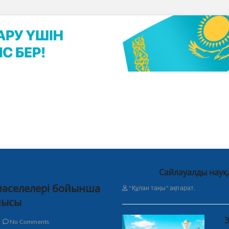
Сайлауалды науқ
 мәселелері бойынша
"Құлан таңы" ақпарат.
нысы
Э
No Comments