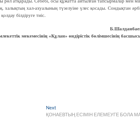
ы рөл атқа­рады. Себебі, осы құжатта ай­тылған тапсырмалар мен мі
ың, халықтың хал-ахуалының түзелуіне үлес қосады. Сондықтан әрб
қолдау білдіруге тиіс.
Б.Шалданбае
лекеттік мекемесінің «Құлан» өндірістік бөлімшесінің басшыс
Next
Next
post:
ҚОНАЕВТЫҢ ЕСІМІН ЕЛЕМЕУГЕ БОЛА М