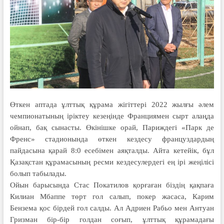
Өткен аптада ұлттық құрама жігіттері 2022 жылғы әлем
чемпионатының іріктеу кезеңінде Франциямен сырт алаңда
ойнап, бақ сынасты. Өкінішке орай, Париждегі «Парк де
Френс» стадионында өткен кездесу француздардың
пайдасына қарай 8:0 есебімен аяқталды. Айта кетейік, бұл
Қазақстан құрамасының ресми кездесулердегі ең ірі жеңілісі
болып табылады.
Ойын барысында Стас Покатилов қорғаған біздің қақпаға
Килиан Мбаппе төрт гол салып, покер жасаса, Карим
Бензема қос бірдей гол салды. Ал Адриен Рабьо мен Антуан
Гризман бір-бір голдан соғып, ұлттық құрамадағы