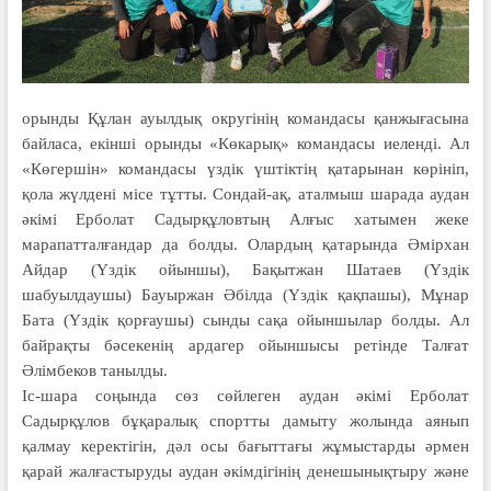
орынды Құлан ауылдық округінің командасы қанжығасына
байласа, екінші орынды «Көкарық» командасы иеленді. Ал
«Көгершін» командасы үздік үштіктің қатарынан көрініп,
қола жүлдені місе тұтты. Сондай-ақ, аталмыш шарада аудан
әкімі Ерболат Садырқұловтың Алғыс хатымен жеке
марапатталғандар да болды. Олардың қатарында Әмірхан
Айдар (Үздік ойыншы), Бақытжан Шатаев (Үздік
шабуылдаушы) Бауыржан Әбілда (Үздік қақпашы), Мұнар
Бата (Үздік қорғаушы) сынды сақа ойыншылар болды. Ал
байрақты бәсекенің ардагер ойыншысы ретінде Талғат
Әлімбеков танылды.
Іс-шара соңында сөз сөйлеген аудан әкімі Ерболат
Садырқұлов бұқаралық спортты дамыту жолында аянып
қалмау керектігін, дәл осы бағыттағы жұмыстарды әрмен
қарай жалғастыруды аудан әкімдігінің денешынықтыру және