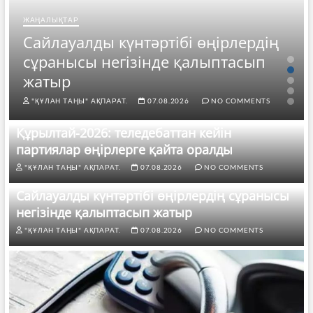
ЖАҢАЛЫҚТАР
Сайлауалды күнтәртібі өңірлердің
сұранысы негізінде қалыптасып
жатыр
"ҚҰЛАН ТАҢЫ" АҚПАРАТ.
07.08.2026
NO COMMENTS
Құрылтай-2026: теледебаттан кейін
партиялар өңірлерге қайта оралды
"ҚҰЛАН ТАҢЫ" АҚПАРАТ.
07.08.2026
NO COMMENTS
Сайлауалды күнтәртібі өңірлердің сұранысы
негізінде қалыптасып жатыр
"ҚҰЛАН ТАҢЫ" АҚПАРАТ.
07.08.2026
NO COMMENTS