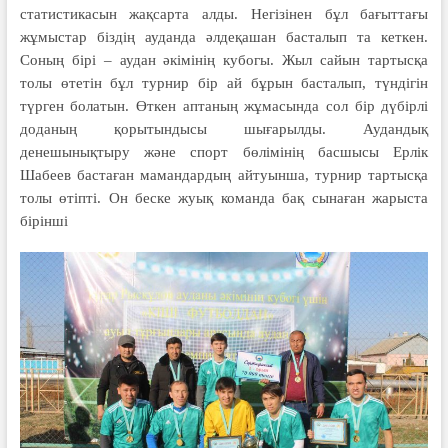
статистикасын жақсарта алды. Негізінен бұл бағыттағы
жұмыстар біздің ауданда әлдеқашан басталып та кеткен.
Соның бірі – аудан әкімінің кубогы. Жыл сайын тартысқа
толы өтетін бұл турнир бір ай бұрын басталып, түндігін
түрген болатын. Өткен аптаның жұмасында сол бір дүбірлі
доданың қорытындысы шығарылды. Аудандық
денешынықтыру және спорт бөлімінің басшысы Ерлік
Шабеев бастаған мамандардың айтуынша, турнир тартысқа
толы өтіпті. Он беске жуық команда бақ сынаған жарыста
бірінші