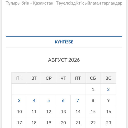
post:
post:
Тұғыры биік – Қазақстан
Тәуелсіздікті сыйлаған тарландар
по
записям
КҮНТІЗБЕ
АВГУСТ 2026
ПН
ВТ
СР
ЧТ
ПТ
СБ
ВС
1
2
3
4
5
6
7
8
9
10
11
12
13
14
15
16
17
18
19
20
21
22
23