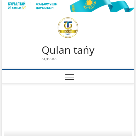
Skip
to
content
Qulan tańy
AQPARAT