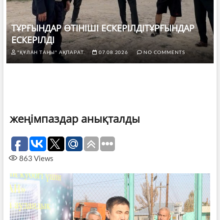
ТҰРҒЫНДАР ӨТІНІШІ ЕСКЕРІЛДІТҰРҒЫНДАР
ЕСКЕРІЛДІ
"ҚҰЛАН ТАҢЫ" АҚПАРАТ.
07.08.2026
NO COMMENTS
жеңімпаздар анықталды
863
Views