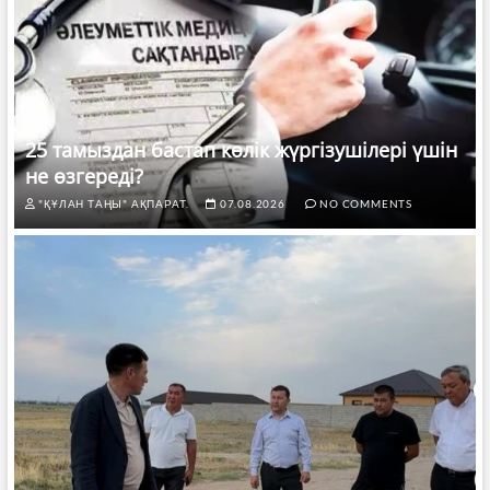
25 тамыздан бастап көлік жүргізушілері үшін
не өзгереді?
"ҚҰЛАН ТАҢЫ" АҚПАРАТ.
07.08.2026
NO COMMENTS