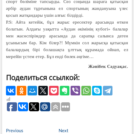
спорт бөліміне тапсырды. Сөз соңында шараға қатысқан
әрбір аудан тұрғынына ел спортының жандануына үлес
қосып жатқандары үшін алғыс білдірді.
Р.S: Айта кетейік, бұл жарыс ересектер арасында өткен
болатын. Алдағы уақытта «Аудан әкімінің кубогі» балалар
мен жасөспірімдер арасында да сарапқа салынса деген
ұсынысым бар. Кім білер?! Мүмкін сол жарысқа қатысқан
балалардың бірі болашақта ұлттық құрамада ойнап, ел
мерейін үстем етер. Бұл енді бөлек әңгіме…
Жәнібек Сәдуақас.
Поделиться ссылкой:
Навигация
Previous
Next
Previous
Next