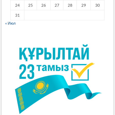
24
25
26
27
28
29
30
31
« Июл