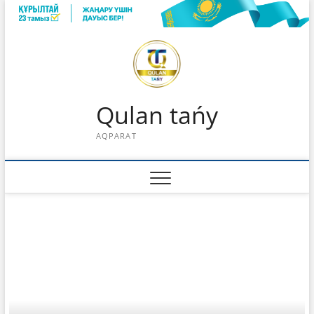
Skip
to
content
Qulan tańy
AQPARAT