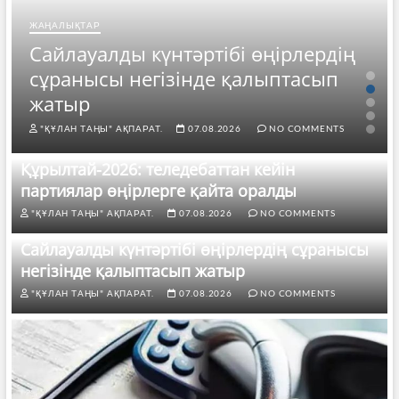
ЖАҢАЛЫҚТАР
Сайлауалды күнтәртібі өңірлердің
сұранысы негізінде қалыптасып
жатыр
"ҚҰЛАН ТАҢЫ" АҚПАРАТ.
07.08.2026
NO COMMENTS
Құрылтай-2026: теледебаттан кейін
партиялар өңірлерге қайта оралды
"ҚҰЛАН ТАҢЫ" АҚПАРАТ.
07.08.2026
NO COMMENTS
Сайлауалды күнтәртібі өңірлердің сұранысы
негізінде қалыптасып жатыр
"ҚҰЛАН ТАҢЫ" АҚПАРАТ.
07.08.2026
NO COMMENTS