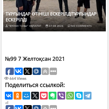
ТҰРҒЫНДАР ӨТІНІШІ ЕСКЕРІЛДІТҰРҒЫНДАР
ЕСКЕРІЛДІ
"ҚҰЛАН ТАҢЫ" АҚПАРАТ.
07.08.2026
NO COMMENTS
№99 7 Желтоқсан 2021
664
Views
Поделиться ссылкой: