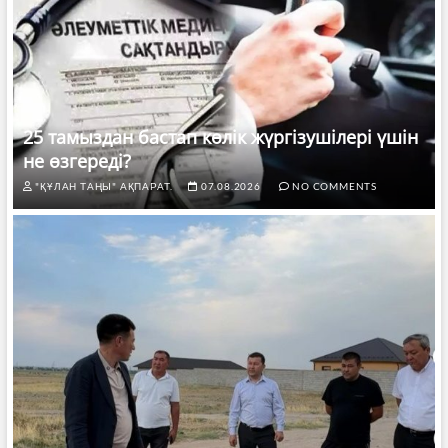
25 тамыздан бастап көлік жүргізушілері үшін
не өзгереді?
"ҚҰЛАН ТАҢЫ" АҚПАРАТ.
07.08.2026
NO COMMENTS