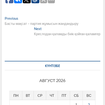
Навигация
Previous
Previous
post:
Басты мақсат – партия жұмысын жандандыру
по
Next
Next
записям
post:
Креслодан қаламды биік қойған қаламгер
КҮНТІЗБЕ
АВГУСТ 2026
ПН
ВТ
СР
ЧТ
ПТ
СБ
ВС
1
2