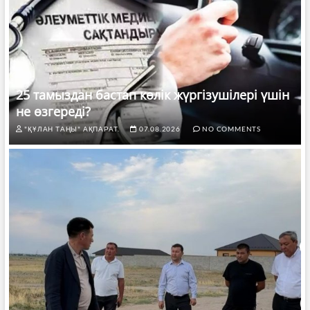
25 тамыздан бастап көлік жүргізушілері үшін
не өзгереді?
"ҚҰЛАН ТАҢЫ" АҚПАРАТ.
07.08.2026
NO COMMENTS