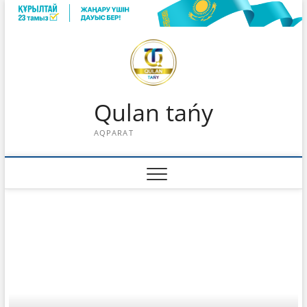
Skip
to
content
Qulan tańy
AQPARAT