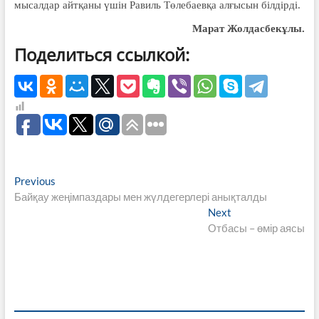
мысалдар айтқаны үшін Равиль Төле­баевқа алғысын білдірді.
Марат Жолдасбекұлы.
Поделиться ссылкой:
Навигация
Previous
Previous
post:
Байқау жеңімпаздары мен жүлдегерлері анықталды
по
Next
Next
записям
post:
Отбасы – өмір аясы