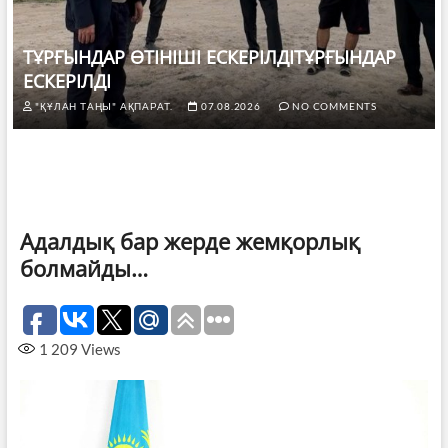
ТҰРҒЫНДАР ӨТІНІШІ ЕСКЕРІЛДІТҰРҒЫНДАР
ЕСКЕРІЛДІ
"ҚҰЛАН ТАҢЫ" АҚПАРАТ.
07.08.2026
NO COMMENTS
Адалдық бар жерде жемқорлық
болмайды…
1 209
Views