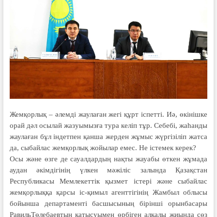
Жемқорлық – әлемді жаулаған жегі құрт іспетті. Иә, өкінішке
орай дәл осылай жазуымызға тура келіп тұр. Себебі, жаһанды
жаулаған бұл індетпен қанша жерден жұмыс жүргізіліп жатса
да, сыбайлас жемқорлық жойылар емес. Не істемек керек?
Осы және өзге де сауалдардың нақты жауабы өткен жұмада
аудан әкімдігінің үлкен мәжіліс залында Қазақстан
Республикасы Мемлекеттік қызмет істері және сыбайлас
жемқорлыққа қарсы іс-қимыл агенттігінің Жамбыл облысы
бойынша департаменті басшысының бірінші орынбасары
РавильТөлебаевтың қатысуымен өрбіген алқалы жиында сөз