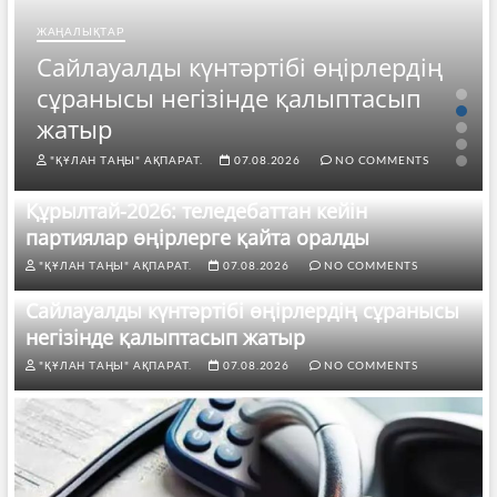
ЖАҢАЛЫҚТАР
Сайлауалды күнтәртібі өңірлердің
сұранысы негізінде қалыптасып
жатыр
"ҚҰЛАН ТАҢЫ" АҚПАРАТ.
07.08.2026
NO COMMENTS
Құрылтай-2026: теледебаттан кейін
партиялар өңірлерге қайта оралды
"ҚҰЛАН ТАҢЫ" АҚПАРАТ.
07.08.2026
NO COMMENTS
Сайлауалды күнтәртібі өңірлердің сұранысы
негізінде қалыптасып жатыр
"ҚҰЛАН ТАҢЫ" АҚПАРАТ.
07.08.2026
NO COMMENTS