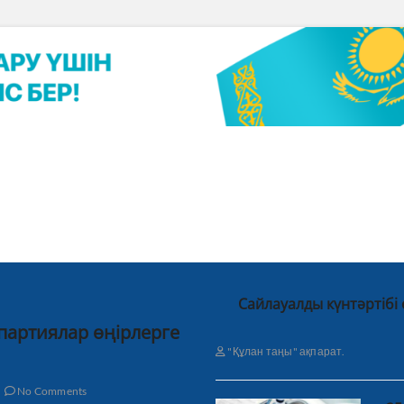
Сайлауалды күнтәртібі
 партиялар өңірлерге
"Құлан таңы" ақпарат.
No Comments