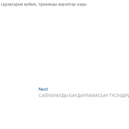
ен сұрақтарын қойып, тұшымды жауаптар алды.
Next
Next
post:
САЙЛАУАЛДЫ БАҒДАРЛАМАСЫН ТҮСІНДІР