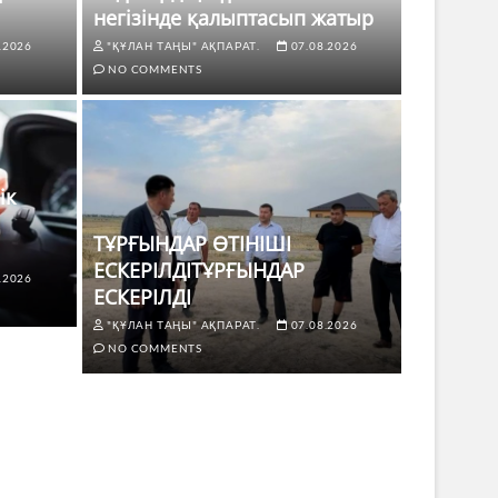
негізінде қалыптасып жатыр
.2026
"ҚҰЛАН ТАҢЫ" АҚПАРАТ.
07.08.2026
NO COMMENTS
ік
ТҰРҒЫНДАР ӨТІНІШІ
ЕСКЕРІЛДІТҰРҒЫНДАР
.2026
ЖАҢАЛЫҚТ
ЕСКЕРІЛДІ
 көлік жүргізушілері үшін не
ТҰРҒЫ
"ҚҰЛАН ТАҢЫ" АҚПАРАТ.
07.08.2026
ЕСКЕР
NO COMMENTS
8.2026
NO COMMENTS
"ҚҰЛАН Т