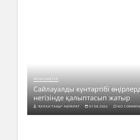
ЖАҢАЛЫҚТАР
ар
Сайлауалды күнтәртібі өңірлер
негізінде қалыптасып жатыр
"ҚҰЛАН ТАҢЫ" АҚПАРАТ.
07.08.2026
NO COMMEN