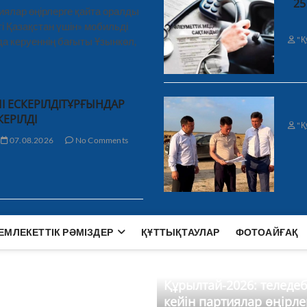
25
иялар өңірлерге қайта оралды
і Қазақстан үшін» мобильді
"Қ
а керуеннің бағыты Ұзынкөл,
І ЕСКЕРІЛДІТҰРҒЫНДАР
КЕРІЛДІ
"Қ
07.08.2026
No Comments
ЕМЛЕКЕТТІК РӘМІЗДЕР
ҚҰТТЫҚТАУЛАР
ФОТОАЙҒАҚ
Құрылтай-2026: теледе
кейін партиялар өңірле