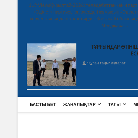
119 ViewsҚұрылтай-2026: теледебаттан кейін парт
«Әділет» партиясы өңірлердегі жұмысын «Әділетт
керуені аясында жалғастырды. Қостанай облысынд
Меңдіқара,…
ТҰРҒЫНДАР ӨТІНІШ
ЕС
"Құлан таңы" ақпарат.
БАСТЫ БЕТ
ЖАҢАЛЫҚТАР
ТАҒЫ
М