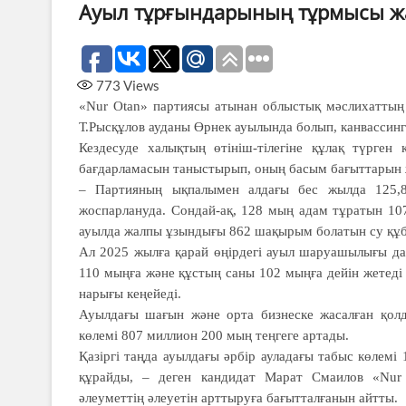
Ауыл тұрғындарының тұрмысы жа
773
Views
«Nur Otan» партиясы атынан облыстық мәслихаттың
Т.Рысқұлов ауданы Өрнек ауылында болып, канвассин
Кездесуде халықтың өтініш-тілегіне құлақ түрген
бағдарламасын таныстырып, оның басым бағыттарын ж
– Партияның ықпалымен алдағы бес жылда 125,8
жоспарлануда. Сондай-ақ, 128 мың адам тұратын 107
ауылда жалпы ұзындығы 862 шақырым болатын су құ
Ал 2025 жылға қарай өңірдегі ауыл шаруашылығы дақ
110 мыңға және құстың саны 102 мыңға дейін жетеді
нарығы кеңейеді.
Ауылдағы шағын және орта бизнеске жасалған қолдау
көлемі 807 миллион 200 мың теңгеге артады.
Қазіргі таңда ауылдағы әрбір ауладағы табыс көлемі
құрайды, – деген кандидат Марат Смаилов «Nur
әлеуметтің әлеуетін арттыруға бағытталғанын айтты.