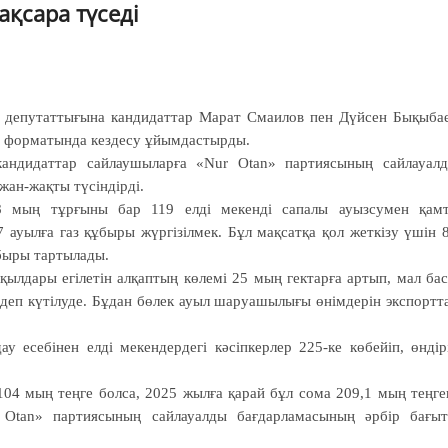
қсара түседі
 депутаттығына кандидаттар Марат Смаилов пен Дүйсен Бықыба
г форматында кездесу ұйымдастырды.
 кандидаттар сайлаушыларға «Nur Otan» партиясының сайлауал
ан-жақты түсіндірді.
 мың тұрғыны бар 119 елді мекенді сапалы ауызсумен қам
 ауылға газ құбыры жүргізілмек. Бұл мақсатқа қол жеткізу үшін 
быры тартылады.
ылдары егілетін алқаптың көлемі 25 мың гектарға артып, мал ба
 деп күтілуде. Бұдан бөлек ауыл шаруашылығы өнімдерін экспортт
 есебінен елді мекендердегі кәсіпкерлер 225-ке көбейіп, өндір
 104 мың теңге болса, 2025 жылға қарай бұл сома 209,1 мың теңге
 Otan» партиясының сайлауалды бағдарламасының әрбір бағы