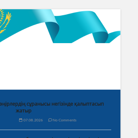
 өңірлердің сұранысы негізінде қалыптасып
жатыр
07.08.2026
No Comments