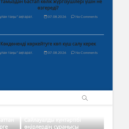
 тамыздан бастап көлік жүргізушілері үшін не
өзгереді?
ұлан таңы" ақпарат.
07.08.2026
No Comments
Көкдөненді көркейтуге көп күш салу керек
ұлан таңы" ақпарат.
07.08.2026
No Comments
баттан
Сайлауалды күнтәртібі
рге
өңірлердің сұранысы