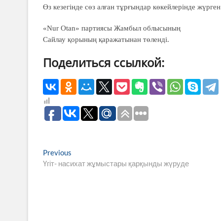
Өз кезегінде сөз алған тұрғындар көкейлерінде жүрг
«Nur Otan» партиясы Жамбыл облысының
Сайлау қорының қаражатынан төленді.
Поделиться ссылкой:
Навигация
Previous
Previous
post:
Үгіт- насихат жұмыстары қарқынды жүруде
по
записям