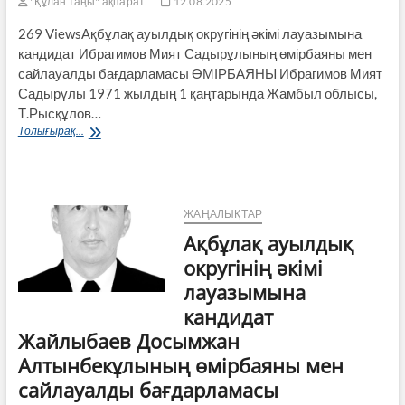
"Құлан таңы" ақпарат.
12.08.2025
269 ViewsАқбұлақ ауылдық округінің әкімі лауазымына
кандидат Ибрагимов Мият Садырұлының өмірбаяны мен
сайлауалды бағдарламасы ӨМІРБАЯНЫ Ибрагимов Мият
Садырұлы 1971 жылдың 1 қаңтарында Жамбыл облысы,
Т.Рысқұлов…
Ақбұлақ
Толығырақ...
ауылдық
округінің
әкімі
лауазымына
кандидат
ЖАҢАЛЫҚТАР
Ибрагимов
Ақбұлақ ауылдық
Мият
Садырұлының
округінің әкімі
өмірбаяны
лауазымына
мен
сайлауалды
кандидат
бағдарламасы
Жайлыбаев Досымжан
Алтынбекұлының өмірбаяны мен
сайлауалды бағдарламасы