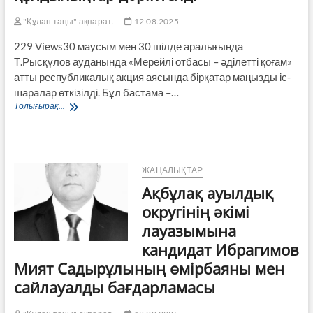
"Құлан таңы" ақпарат.
12.08.2025
229 Views30 маусым мен 30 шілде аралығында
Т.Рысқұлов ауданында «Мерейлі отбасы – әділетті қоғам»
атты республикалық акция аясында бірқатар маңызды іс-
шаралар өткізілді. Бұл бастама –…
Ауқымды
Толығырақ...
акцияда
отбасылық
құндылықтар
дәріптелді
ЖАҢАЛЫҚТАР
Ақбұлақ ауылдық
округінің әкімі
лауазымына
кандидат Ибрагимов
Мият Садырұлының өмірбаяны мен
сайлауалды бағдарламасы