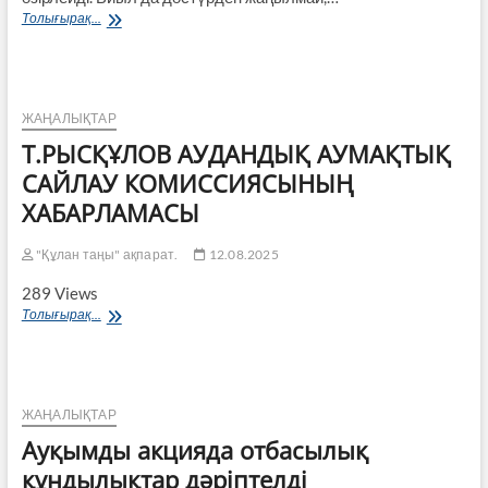
Құрылыс
Толығырақ...
саласында
ауданда
атқарылған
тірлік
көп
ЖАҢАЛЫҚТАР
Т.РЫСҚҰЛОВ АУДАНДЫҚ АУМАҚТЫҚ
САЙЛАУ КОМИССИЯСЫНЫҢ
ХАБАРЛАМАСЫ
"Құлан таңы" ақпарат.
12.08.2025
289 Views
Т.РЫСҚҰЛОВ
Толығырақ...
АУДАНДЫҚ
АУМАҚТЫҚ
САЙЛАУ
КОМИССИЯСЫНЫҢ
ХАБАРЛАМАСЫ
ЖАҢАЛЫҚТАР
Ауқымды акцияда отбасылық
құндылықтар дәріптелді