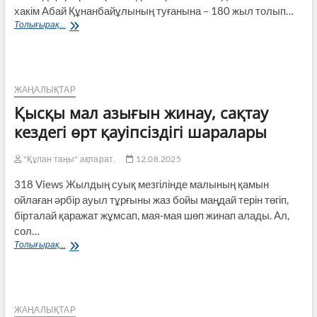
хакім Абай Құнанбайұлының туғанына – 180 жыл толып…
Ұлы
Толығырақ...
халықтың
–
ұлы
Абайы
ЖАҢАЛЫҚТАР
Қысқы мал азығын жинау, сақтау
кездегі өрт қауіпсіздігі шаралары
"Құлан таңы" ақпарат.
12.08.2025
318 Views Жылдың суық мезгілінде малының қамын
ойлаған әрбір ауыл тұрғыны жаз бойы маңдай терін төгіп,
бірталай қаражат жұмсап, мая-мая шөп жинап алады. Ал,
сол…
Қысқы
Толығырақ...
мал
азығын
жинау,
сақтау
кездегі
ЖАҢАЛЫҚТАР