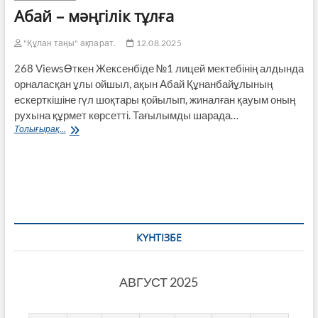
өрт
Абай – мәңгілік тұлға
қауіпсіздігі
шаралары
"Құлан таңы" ақпарат.
12.08.2025
268 ViewsӨткен Жексенбіде №1 лицей мектебінің алдында
орналасқан ұлы ойшыл, ақын Абай Құнанбайұлының
ескерткішіне гүл шоқтары қойылып, жиналған қауым оның
рухына құрмет көрсетті. Тағылымды шарада…
Абай
Толығырақ...
–
мәңгілік
тұлға
КҮНТІЗБЕ
АВГУСТ 2025