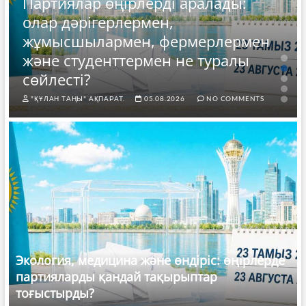
Партиялар өңірлерді аралады:
олар дәрігерлермен,
жұмысшылармен, фермерлермен
және студенттермен не туралы
сөйлесті?
"ҚҰЛАН ТАҢЫ" АҚПАРАТ.
05.08.2026
NO COMMENTS
Экология, медицина және өндіріс: өңірлерде
партияларды қандай тақырыптар
тоғыстырды?