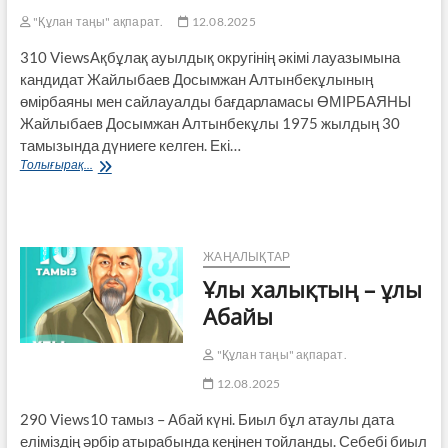
"Құлан таңы" ақпарат.
12.08.2025
310 ViewsАқбұлақ ауылдық округінің әкімі лауазымына
кандидат Жайлыбаев Досымжан Алтынбекұлының
өмірбаяны мен сайлауалды бағдарламасы ӨМІРБАЯНЫ
Жайлыбаев Досымжан Алтынбекұлы 1975 жылдың 30
тамызында дүниеге келген. Екі…
Ақбұлақ
Толығырақ...
ауылдық
округінің
әкімі
лауазымына
кандидат
ЖАҢАЛЫҚТАР
Жайлыбаев
Ұлы халықтың – ұлы
Досымжан
Алтынбекұлының
Абайы
өмірбаяны
мен
"Құлан таңы" ақпарат.
сайлауалды
бағдарламасы
12.08.2025
290 Views10 тамыз – Абай күні. Биыл бұл атаулы дата
еліміздің әрбір атырабында кеңінен тойланды. Себебі биыл