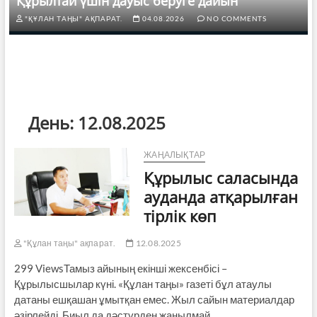
Құрылтай үшін дауыс беруге дайын
"ҚҰЛАН ТАҢЫ" АҚПАРАТ.
04.08.2026
NO COMMENTS
День:
12.08.2025
ЖАҢАЛЫҚТАР
Құрылыс саласында
ауданда атқарылған
тірлік көп
"Құлан таңы" ақпарат.
12.08.2025
299 ViewsТамыз айының екінші жексенбісі –
Құрылысшылар күні. «Құлан таңы» газеті бұл атаулы
датаны ешқашан ұмытқан емес. Жыл сайын материалдар
әзірлейді. Биыл да дәстүрден жаңылмай,…