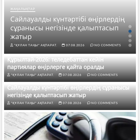
ЖАҢАЛЫҚТАР
Сайлауалды күнтәртібі өңірлердің
сұранысы негізінде қалыптасып
жатыр
"ҚҰЛАН ТАҢЫ" АҚПАРАТ.
07.08.2026
NO COMMENTS
Құрылтай-2026: теледебаттан кейін
партиялар өңірлерге қайта оралды
"ҚҰЛАН ТАҢЫ" АҚПАРАТ.
07.08.2026
NO COMMENTS
Сайлауалды күнтәртібі өңірлердің сұранысы
негізінде қалыптасып жатыр
"ҚҰЛАН ТАҢЫ" АҚПАРАТ.
07.08.2026
NO COMMENTS