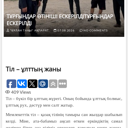
ТҰРҒЫНДАР ӨТІНІШІ ЕСКЕРІЛДІТҰРҒЫНДАР
ЕСКЕРІЛДІ
"ҚҰЛАН ТАҢЫ" АҚПАРАТ.
07.08.2026
NO COMMENTS
Тіл – ұлттың жаны
409
Views
Тіл – бүкіл бір ұлттың жүрегі. Оның бойында ұлттық болмыс,
ұлттық рух, дәстүр мен салт жатыр.
Мемлекеттік тіл – қазақ тілінің тамыры сан жылдар шабылып
келді. Міне, ата-бабамыз аңсап өткен еркіндіктің самал
желімен бірге ана тіліміз өркендеп, тамырын кеңге жаюда.