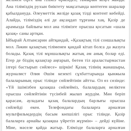
Ана тіліміздің рухын биіктету мақсатында көптеген шаралар
қабылдануда. Әлеуметтік желіде қазақ тілді контент көбейді.
Алайда, тіліміздің әлі де ақсаңдап тұрғаны хақ. Қазір де
арамызда байлығы мол ана тілімізге орысша қосатын «шала
қазақ» саны артқан.
Ыбырай Алтынсарин айтқандай, «Қазақтың тілі соншалықты
мол. Ләкин қазақтың тіліменен қандай кітап болса да жазуға
болады. Қазақ тілі мұншалықты жатық әм анық болар еді.
Егер де біздің қазақтар аңғарып, бөтен тіл араластырмастан
ілгері бастырып сөйлесе» шіркін! Қазақ тілінің жанашыры,
журналист Әлия Әшім кезекті сұхбаттарында қынжыла
балаларының орыс тілінде сөйлейтінін айтты. Ол өз сөзінде:
«Үй ішімізбен қазақша сөйлейміз, балалардың неліктен
орысша сөйлейтінін түсінбей жылап жүрдім. Мән беріп
қарасам, ауладағы қазақ балалардың барлығы орысша
сөйлейді екен. Телефондағы балаларға арналған
мультфильмдердің басым көпшілігі орыс тілінде. Қазір
балаларға арнайы қазақша үйретіп жүрмін» – дейді күйіне.
Міне, мәселе қайда жатыр. Елімізде балаларға арналған