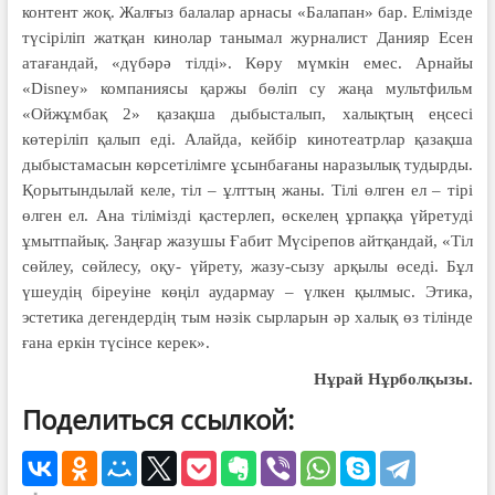
контент жоқ. Жалғыз балалар арнасы «Балапан» бар. Елімізде
түсіріліп жатқан кинолар танымал журналист Данияр Есен
атағандай, «дүбәрә тілді». Көру мүмкін емес. Арнайы
«Disney» компаниясы қаржы бөліп су жаңа мультфильм
«Ойжұмбақ 2» қазақша дыбысталып, халықтың еңсесі
көтеріліп қалып еді. Алайда, кейбір кинотеатрлар қазақша
дыбыстамасын көрсетілімге ұсынбағаны наразылық тудырды.
Қорытындылай келе, тіл – ұлттың жаны. Тілі өлген ел – тірі
өлген ел. Ана тілімізді қастерлеп, өскелең ұрпаққа үйретуді
ұмытпайық. Заңғар жазушы Ғабит Мүсірепов айтқандай, «Тіл
сөйлеу, сөйлесу, оқу- үйрету, жазу-сызу арқылы өседі. Бұл
үшеудің біреуіне көңіл аудармау – үлкен қылмыс. Этика,
эстетика дегендердің тым нәзік сырларын әр халық өз тілінде
ғана еркін түсінсе керек».
Нұрай Нұрболқызы.
Поделиться ссылкой: