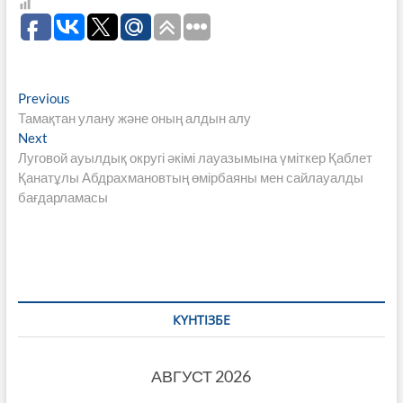
Навигация
Previous
Previous
post:
Тамақтан улану және оның алдын алу
по
Next
Next
записям
post:
Луговой ауылдық округі әкімі лауазымына үміткер Қаблет
Қанатұлы Абдрахмановтың өмірбаяны мен сайлауалды
бағдарламасы
КҮНТІЗБЕ
АВГУСТ 2026