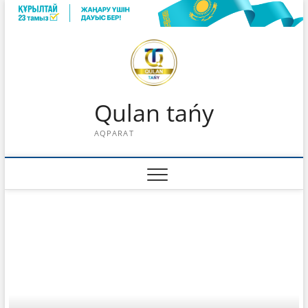
Skip
to
content
Qulan tańy
AQPARAT