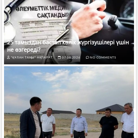
25 тамыздан бастап көлік жүргізушілері үшін
не өзгереді?
"ҚҰЛАН ТАҢЫ" АҚПАРАТ.
07.08.2026
NO COMMENTS