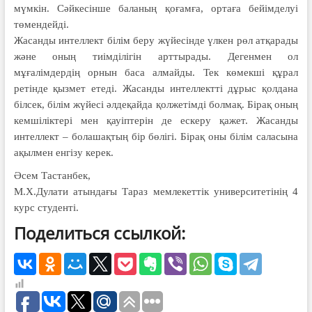
мүмкін. Сәйкесінше баланың қоғамға, ортаға бейімделуі
төмендейді.
Жасанды интеллект білім беру жүйесінде үлкен рөл атқарады
және оның тиімділігін арттырады. Дегенмен ол
мұғалімдердің орнын баса алмайды. Тек көмекші құрал
ретінде қызмет етеді. Жасанды интеллектті дұрыс қолдана
білсек, білім жүйесі әлдеқайда қолжетімді болмақ. Бір­ақ оның
кемшіліктері мен қауіптерін де ескеру қажет. Жасанды
интеллект – болашақтың бір бөлігі. Бірақ оны білім саласына
ақылмен енгізу керек.
Әсем Тастанбек,
М.Х.Дулати атындағы Тараз мемлекеттік университетінің 4
курс студенті.
Поделиться ссылкой: