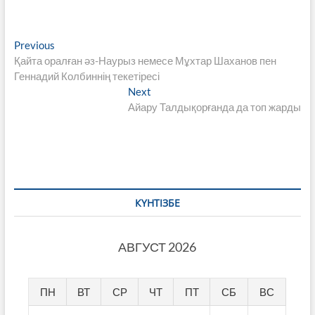
Навигация
Previous
Previous
post:
Қайта оралған әз-Наурыз немесе Мұхтар Шаханов пен
по
Геннадий Колбиннің текетіресі
записям
Next
Next
post:
Айару Талдықорғанда да топ жарды
КҮНТІЗБЕ
АВГУСТ 2026
ПН
ВТ
СР
ЧТ
ПТ
СБ
ВС