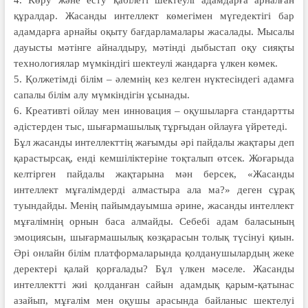
құралдар. Жасанды интеллект көмегімен мүгедектігі бар
адамдарға арнайы оқыту бағдарламалары жасалады. Мысалы
дауысты мәтінге айналдыру, мәтінді дыбыстап оқу сияқты
технологиялар мүмкіндігі шектеулі жандарға үлкен көмек.
5. Қолжетімді білім – әлемнің кез келген нүктесіндегі адамға
сапалы білім алу мүмкіндігін ұсынады.
6. Креативті ойлау мен инновация – оқушыларға стандартты
әдістерден тыс, шығармашылық тұрғыдан ойлауға үйретеді.
Бұл жасанды интеллекттің жағымды әрі пайдалы жақтары деп
қарастырсақ, енді кемшіліктеріне тоқталып өтсек. Жоғарыда
келтірген пайдалы жақтарына мән берсек, «Жасанды
интеллект мұғалімдерді алмастыра ала ма?» деген сұрақ
туындайды. Менің пайымдауымша әрине, жасанды интеллект
мұғалімнің орнын баса алмайды. Себебі адам баласының
эмоциясын, шығармашылық көзқарасын толық түсінуі қиын.
Әрі онлайн білім платформаларында қолданушылардың жеке
деректері қалай қорғалады? Бұл үлкен мәселе. Жасанды
интеллектті жиі қолданған сайын адамдық қарым-қатынас
азайып, мұғалім мен оқушы арасында байланыс шектелуі