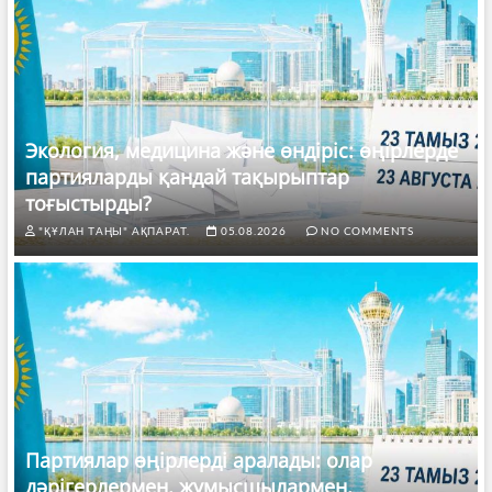
Экология, медицина және өндіріс: өңірлерде
партияларды қандай тақырыптар
тоғыстырды?
"ҚҰЛАН ТАҢЫ" АҚПАРАТ.
05.08.2026
NO COMMENTS
Партиялар өңірлерді аралады: олар
дәрігерлермен, жұмысшылармен,