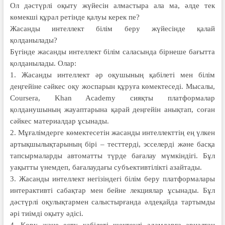
Ол дәстүрлі оқыту жүйесін алмастыра ала ма, әлде тек
көмекші құрал ретінде қалуы керек пе?
Жасанды интеллект білім беру жүйесінде қалай
қолданылады?
Бүгінде жасанды интеллект білім саласында бірнеше бағытта
қолданылады. Олар:
1. Жасанды интеллект әр оқушының қабілеті мен білім
деңгейіне сәйкес оқу жоспарын құруға көмектеседі. Мысалы,
Coursera, Kh­an Academy сияқты платформалар
қолданушының жауаптарына қарай деңгейін анықтап, соған
сәйкес материалдар ұсынады.
2. Мұғалімдерге көмектесетін жасанды интеллекттің ең үлкен
артықшылықтарының бірі – тесттерді, эсселерді және басқа
тапсырмаларды автоматты түрде бағалау мүмкіндігі. Бұл
уақытты үнемдеп, бағалаудағы субъективтілікті азайтады.
3. Жасанды интеллект негізіндегі білім беру платформалары
интерактивті сабақтар мен бейне лекциялар ұсынады. Бұл
дәстүрлі оқулықтармен салыстырғанда әлдеқайда тартымды
әрі тиімді оқыту әдісі.
4. Көру және есту қабілеті шектеулі адамдарға арналған