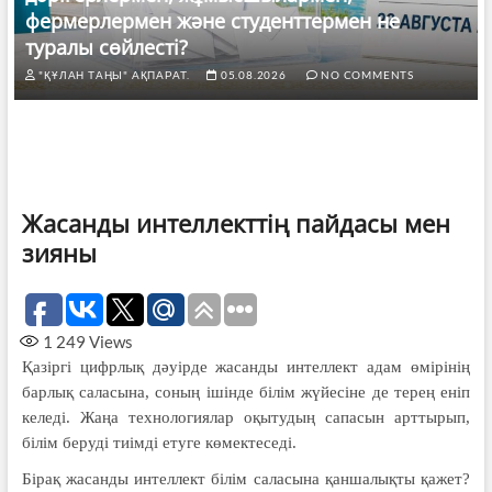
фермерлермен және студенттермен не
туралы сөйлесті?
"ҚҰЛАН ТАҢЫ" АҚПАРАТ.
05.08.2026
NO COMMENTS
Жасанды интеллекттің пайдасы мен
зияны
1 249
Views
Қазіргі цифрлық дәуірде жасанды интеллект адам өмірінің
барлық саласына, соның ішінде білім жүйесіне де терең еніп
келеді. Жаңа технологиялар оқытудың сапасын арттырып,
білім беруді тиімді етуге көмектеседі.
Бірақ жасанды интеллект білім саласына қаншалықты қажет?