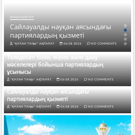
ЖАҢАЛЫҚТАР
Сайлауалды науқан аясындағы
партиялардың қызметі
"ҚҰЛАН ТАҢЫ" АҚПАРАТ.
06.08.2026
NO COMMENTS
Теледебат: білім, еңбек және даму
мәселелері бойынша партиялардың
ұсынысы
"ҚҰЛАН ТАҢЫ" АҚПАРАТ.
06.08.2026
NO COMMENTS
Сайлауалды науқан аясындағы
партиялардың қызметі
"ҚҰЛАН ТАҢЫ" АҚПАРАТ.
06.08.2026
NO COMMENTS