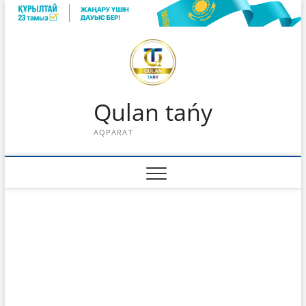
Skip
to
content
Qulan tańy
AQPARAT