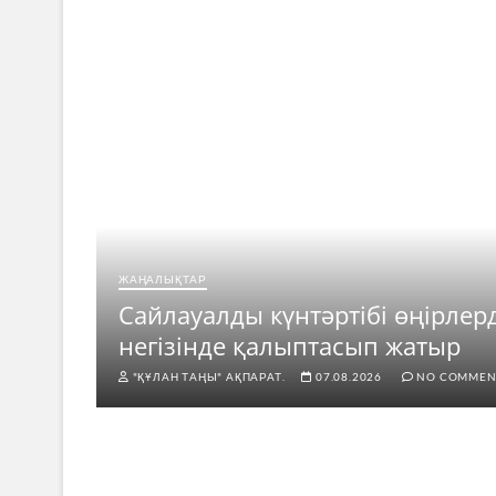
ЖАҢАЛЫҚТАР
ар
Сайлауалды күнтәртібі өңірлер
негізінде қалыптасып жатыр
"ҚҰЛАН ТАҢЫ" АҚПАРАТ.
07.08.2026
NO COMMEN