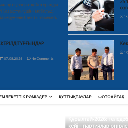
25 
иялар өңірлерге қайта оралды
өзг
і Қазақстан үшін» мобильді
"Қ
а керуеннің бағыты Ұзынкөл,
СКЕРІЛДІТҰРҒЫНДАР
Көк
"Қ
07.08.2026
No Comments
ЕМЛЕКЕТТІК РӘМІЗДЕР
ҚҰТТЫҚТАУЛАР
ФОТОАЙҒАҚ
Құрылтай-2026: теледе
кейін партиялар өңірле