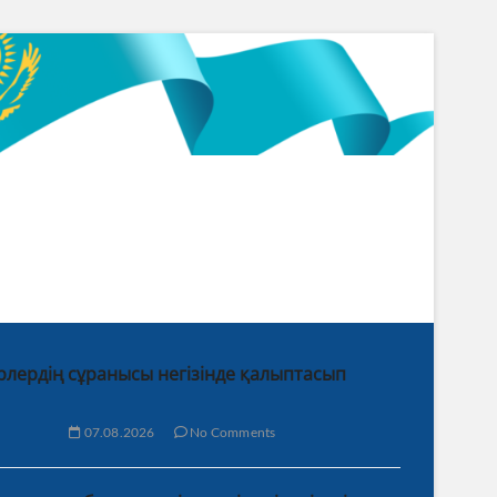
ірлердің сұранысы негізінде қалыптасып
07.08.2026
No Comments