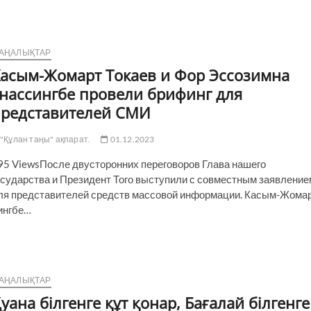
АҢАЛЫҚТАР
асым-Жомарт Токаев и Фор Эссозимна
нассингбе провели брифинг для
редставителей СМИ
"Құлан таңы" ақпарат.
01.12.2023
95 ViewsПосле двусторонних переговоров Глава нашего
осударства и Президент Того выступили с совместным заяв­ление
ля представителей средств массовой информации. Касым-Жома
сингбе…
АҢАЛЫҚТАР
уана білгенге құт қонар, Бағалай білгенге