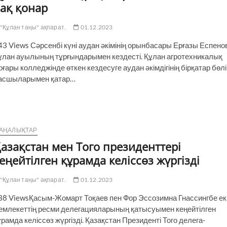
ақ қонар
"Құлан таңы" ақпарат.
01.12.2023
43 Views Сәрсенбі күні аудан әкімінің орынбасары Ерғазы Еспено
ұлан ауылының тұрғындарымен кездесті. Құлан агротехникалық
оғары колледжінде өткен кездесуге аудан әкімдігінің бірқатар бөл
асшыларымен қатар…
АҢАЛЫҚТАР
азақстан мен Того президенттері
еңейтілген құрамда келіссөз жүргізді
"Құлан таңы" ақпарат.
01.12.2023
38 ViewsҚасым-Жомарт Тоқаев пен Фор Эссозимна Гнассингбе ек
емлекеттің ресми делегацияларының қатысуымен кеңейтілген
ұрамда келіссөз жүргізді. Қазақстан Президенті Того делега­