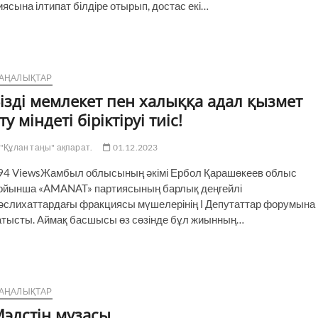
иясына ілтипат білдіре отырып, достас екі…
АҢАЛЫҚТАР
ізді мемлекет пен халыққа адал қызмет
ту міндеті біріктіруі тиіс!
"Құлан таңы" ақпарат.
01.12.2023
94 ViewsЖамбыл облысының әкімі Ербол Қарашөкеев облыс
ойынша «AMANAT» партиясының барлық деңгейлі
әслихаттардағы фракциясы мүшелерінің І Депутаттар форумына
атысты. Аймақ басшысы өз сөзінде бұл жиынның…
АҢАЛЫҚТАР
элстің музасы