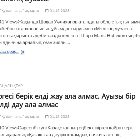
"Құлан таңы" ақпарат.
01.12.2023
41 ViewsЖақында Шоқан Уәлиханов атындағы облыстық ғылыми
мбебап кітапханасының ұйым­дастыруымен «Мэлстің музасы»
еген тақырыпта әдеби-сазды кеш өтті. Шара Мэлс Өзбековтың 85
ылдығына арналып, оған зиялы…
Мэлстің
лығырақ...
музасы
АҢАЛЫҚТАР
ргесі берік елді жау ала алмас, Ауызы бір
лді дау ала алмас
"Құлан таңы" ақпарат.
01.12.2023
10 ViewsСәрсенбі күні Қазақстанның еңбек сіңірген қайраткері,
алықаралық «Қазақстан дәуірі» қоғамдық-саяси газетінің