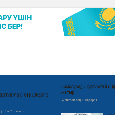
Сайлауалды күнтәртібі өң
жатыр
партиялар өңірлерге
"Құлан таңы" ақпарат.
No Comments