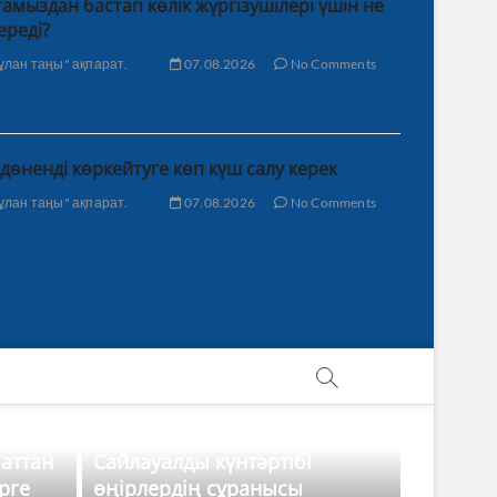
тамыздан бастап көлік жүргізушілері үшін не
ереді?
ұлан таңы" ақпарат.
07.08.2026
No Comments
дөненді көркейтуге көп күш салу керек
ұлан таңы" ақпарат.
07.08.2026
No Comments
баттан
Сайлауалды күнтәртібі
рге
өңірлердің сұранысы