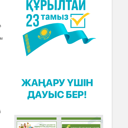
в
ім
і