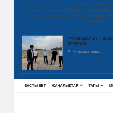
112 ViewsҚұрылтай-2026: теледебаттан кейін парт
«Әділет» партиясы өңірлердегі жұмысын «Әділетт
керуені аясында жалғастырды. Қостанай облысынд
Меңдіқара,…
ТҰРҒЫНДАР ӨТІНІШІ Е
ЕСКЕРІЛДІ
"Құлан таңы" ақпарат.
БАСТЫ БЕТ
ЖАҢАЛЫҚТАР
ТАҒЫ
М