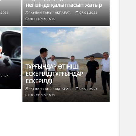
негізінде қалыптасып жатыр
.2026
"ҚҰЛАН ТАҢЫ" АҚПАРАТ.
07.08.2026
NO COMMENTS
ік
ТҰРҒЫНДАР ӨТІНІШІ
ЕСКЕРІЛДІТҰРҒЫНДАР
.2026
ЖАҢАЛЫҚТ
ЕСКЕРІЛДІ
 көлік жүргізушілері үшін не
ТҰРҒЫ
"ҚҰЛАН ТАҢЫ" АҚПАРАТ.
07.08.2026
ЕСКЕР
NO COMMENTS
8.2026
NO COMMENTS
"ҚҰЛАН Т