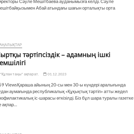
иректоры Сәуле Мешітбаева ауданымызға келді. Сәуле
ешітбайқызымен Абай атындағы шағын орталықты орта
АҢАЛЫҚТАР
ыртқы тәртіпсіздік – адамның ішкі
емшілігі
"Құлан таңы" ақпарат.
01.12.2023
59 ViewsҚараша айының 20-сы мен 30-ы күндері аралығында
удан аумағында республикалық «Құқықтық тәртіп» атты жедел
рофилактикалық іс-шарасы өткізілді. Біз бұл шара туралы газетке
е ақпар…