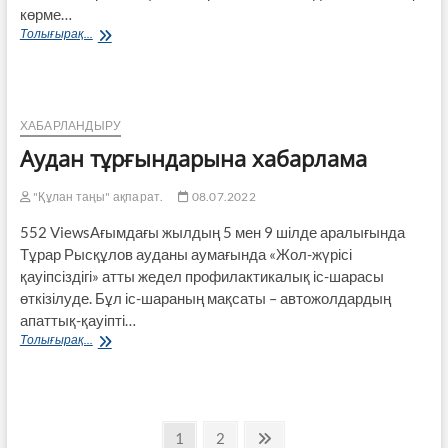
көрме…
Құрметті
Толығырақ...
Жамбыл
облысының
және
Тараз
қаласының
ХАБАРЛАНДЫРУ
тұрғындары!
Аудан тұрғындарына хабарлама
"Құлан таңы" ақпарат.
08.07.2022
552 ViewsАғымдағы жылдың 5 мен 9 шілде аралығында
Тұрар Рысқұлов ауданы аумағында «Жол-жүрісі
қауіпсіздігі» атты жедел профилактикалық іс-шарасы
өткізілуде. Бұл іс-шараның мақсаты – автожолдардың
апат­тық-қауіпті…
Аудан
Толығырақ...
тұрғындарына
хабарлама
Пагинация
Page
Page
Next
1
2