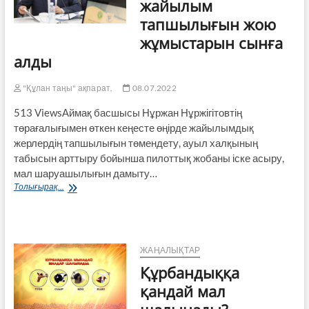
жайылым
тапшылығын жою
жұмыстарын сынға
алды
"Құлан таңы" ақпарат.
08.07.2022
513 ViewsАймақ басшысы Нұржан Нұржігітовтің
төрағалығымен өткен кеңесте өңірде жайылымдық
жерлердің тапшылығын төмендету, ауыл халқының
табысын арттыру бойынша пилоттық жобаны іске асыру,
мал шаруашылығын дамыту…
Өңір
Толығырақ...
басшысы
жайылым
тапшылығын
жою
жұмыстарын
ЖАҢАЛЫҚТАР
сынға
Құрбандыққа
алды
қандай мал