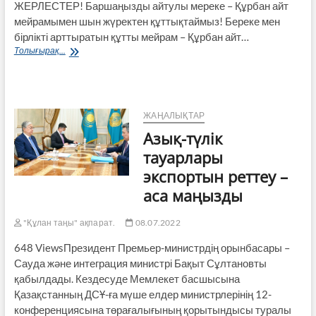
ЖЕРЛЕСТЕР! Баршаңызды айтулы мереке – Құрбан айт
мейрамымен шын жүректен құттықтаймыз! Береке мен
бірлікті арттыратын құтты мейрам – Құрбан айт…
Мерекелік
Толығырақ...
құттықтау
ЖАҢАЛЫҚТАР
Азық-түлік
тауарлары
экспортын реттеу –
аса маңызды
"Құлан таңы" ақпарат.
08.07.2022
648 ViewsПрезидент Премьер-министрдің орынбасары –
Сауда және интеграция министрі Бақыт Сұлтановты
қабылдады. Кездесуде Мемлекет басшысына
Қазақстанның ДСҰ-ға мүше елдер министрлерінің 12-
конференциясына төрағалығының қорытындысы туралы