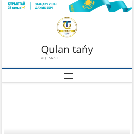
Skip
to
content
Qulan tańy
AQPARAT