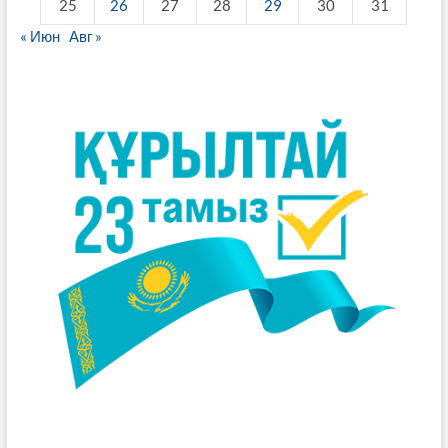
25
26
27
28
29
30
31
« Июн
Авг »