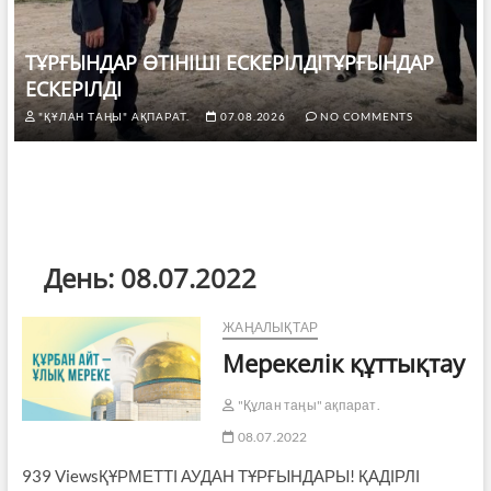
ТҰРҒЫНДАР ӨТІНІШІ ЕСКЕРІЛДІТҰРҒЫНДАР
ЕСКЕРІЛДІ
"ҚҰЛАН ТАҢЫ" АҚПАРАТ.
07.08.2026
NO COMMENTS
День:
08.07.2022
ЖАҢАЛЫҚТАР
Мерекелік құттықтау
"Құлан таңы" ақпарат.
08.07.2022
939 ViewsҚҰРМЕТТІ АУДАН ТҰРҒЫНДАРЫ! ҚАДІРЛІ