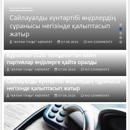
ЖАҢАЛЫҚТАР
Сайлауалды күнтәртібі өңірлердің
сұранысы негізінде қалыптасып
жатыр
"ҚҰЛАН ТАҢЫ" АҚПАРАТ.
07.08.2026
NO COMMENTS
Құрылтай-2026: теледебаттан кейін
партиялар өңірлерге қайта оралды
"ҚҰЛАН ТАҢЫ" АҚПАРАТ.
07.08.2026
NO COMMENTS
Сайлауалды күнтәртібі өңірлердің сұранысы
негізінде қалыптасып жатыр
"ҚҰЛАН ТАҢЫ" АҚПАРАТ.
07.08.2026
NO COMMENTS