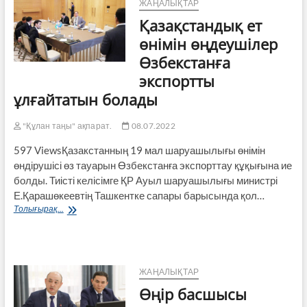
ЖАҢАЛЫҚТАР
Қазақстандық ет
өнімін өңдеушілер
Өзбекстанға
экспортты
ұлғайтатын болады
"Құлан таңы" ақпарат.
08.07.2022
597 ViewsҚазакстанның 19 мал шаруа­шы­лығы өнімін
өндірушісі өз тауарын Өзбекстанға экспорттау құқығына ие
болды. Тиісті келісімге ҚР Ауыл шаруашылығы министрі
Е.Қара­шөкеевтің Ташкентке сапары барысында қол…
Қазақстандық
Толығырақ...
ет
өнімін
өңдеушілер
Өзбекстанға
экспортты
ЖАҢАЛЫҚТАР
ұлғайтатын
Өңір басшысы
болады