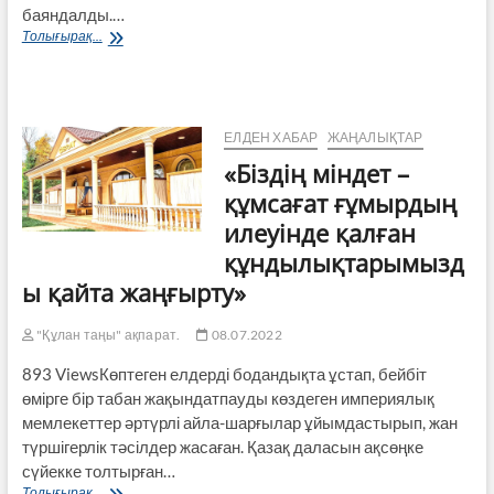
баяндалды.…
Азық-
Толығырақ...
түлік
тауарлары
экспортын
реттеу
–
ЕЛДЕН ХАБАР
ЖАҢАЛЫҚТАР
аса
«Біздің міндет –
маңызды
құмсағат ғұмырдың
илеуінде қалған
құндылықтарымызд
ы қайта жаңғырту»
"Құлан таңы" ақпарат.
08.07.2022
893 ViewsКөптеген елдерді бодандықта ұстап, бейбіт
өмірге бір табан жақындатпауды көздеген империялық
мемлекеттер әртүрлі айла-шарғылар ұйымдастырып, жан
түршігерлік тәсілдер жасаған. Қазақ даласын ақсөңке
сүйекке толтырған…
«Біздің
Толығырақ...