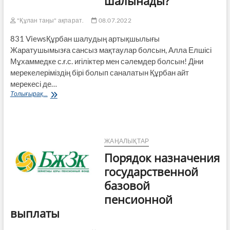
шалынады?
"Құлан таңы" ақпарат.
08.07.2022
831 ViewsҚұрбан шалудың артықшылығы
Жаратушымызға сансыз мақтаулар болсын, Алла Елшісі
Мұхаммедке с.ғ.с. игіліктер мен сәлемдер болсын! Діни
мерекелеріміздің бірі болып саналатын Құрбан айт
мерекесі де…
Құрбандыққа
Толығырақ...
қандай
мал
шалынады?
ЖАҢАЛЫҚТАР
Порядок назначения
государственной
базовой
пенсионной
выплаты