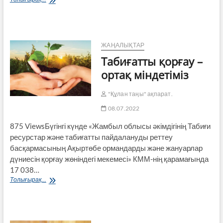
міндет
–
құмсағат
ғұмырдың
илеуінде
ЖАҢАЛЫҚТАР
қалған
Табиғатты қорғау –
құндылықтарымызды
қайта
ортақ міндетіміз
жаңғырту»
"Құлан таңы" ақпарат.
08.07.2022
875 ViewsБүгінгі күнде «Жамбыл облысы әкім­дігінің Табиғи
ресурстар және табиғатты пайдалануды рет­теу
басқармасының Ақыртөбе орман­дарды және жануарлар
дүниесін қор­ғау жөніндегі мекемесі» КММ-нің қарамағында
17 038…
Табиғатты
Толығырақ...
қорғау
–
ортақ
міндетіміз