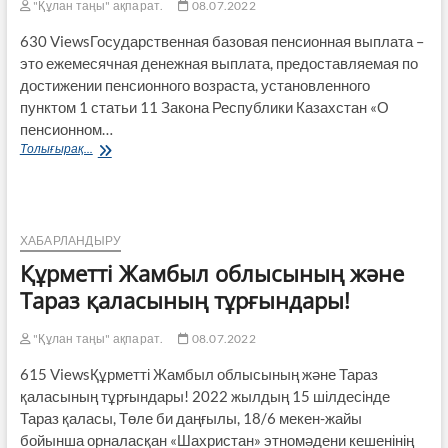
"Құлан таңы" ақпарат.
08.07.2022
630 ViewsГосударственная базовая пенсионная выплата –
это еже­месячная денежная выплата, предоставляемая по
достиже­нии пенсионного возраста, установленного
пунктом 1 статьи 11 Закона Республики Казахстан «О
пенсионном…
Порядок
Толығырақ...
назначения
государственной
базовой
пенсионной
выплаты
ХАБАРЛАНДЫРУ
Құрметті Жамбыл облысының және
Тараз қаласының тұрғындары!
"Құлан таңы" ақпарат.
08.07.2022
615 ViewsҚұрметті Жамбыл облысының және Тараз
қаласының тұрғындары! 2022 жылдың 15 шілдесінде
Тараз қаласы, Төле би даңғылы, 18/6 мекен-жайы
бойынша орналасқан «Шахристан» этномәдени кешенінің