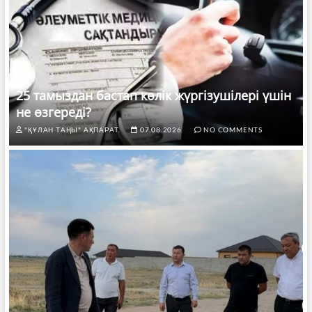
25 тамыздан бастап көлік жүргізушілері үшін
не өзгереді?
"ҚҰЛАН ТАҢЫ" АҚПАРАТ.
07.08.2026
NO COMMENTS